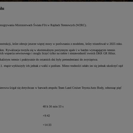
łu
ku rozgrywania Mistrzostwach Świata FIA w Rajdach Terenowych (W2RC).
strukcji, które oferuje jeszcze więcej mocy w porównaniu z modelem, który triumfował w 2025 roku.
km. Rywalizacja toczyła się w ekstremalnym pustynnym upale i w bardzo wymagającym terenie.
ch wsparcia serwisowego i mogły liczyć tylko na siebie i niezawodność swoich DKR GR Hilux.
stym terenie i praktycznie do ostatnich dni były pretendentami do zwycięstwa.
11. etapie wykluczyły ich jednak z walki o podium. Mimo trudności udało im się jednak ukończyć rajd
rowca ścigał się dotychczas w barwach zespołu Team Land Cruiser Toyota Auto Body, odnosząc pięć
48 h 56 min 53 s
+9:42
+14:33