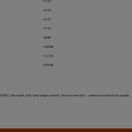
+15:10
+28:30
+45:02
+47:50
+52:07
+1:15:02
+1:23:36
+3:57:45
(W2RC) jako zespół, który każdy pragnie pokonać. Dwa kluczowe filary – znakomite możliwościach pojazdu