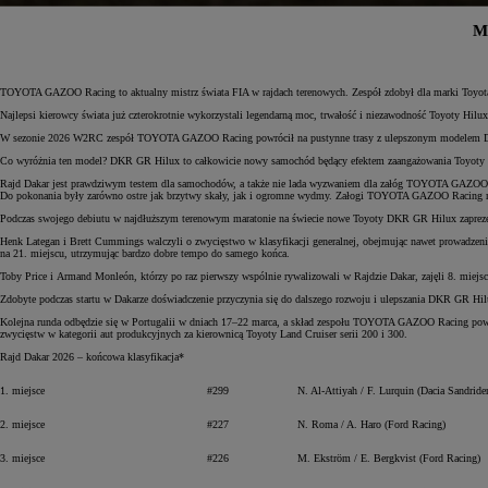
M
TOYOTA GAZOO Racing to aktualny mistrz świata FIA w rajdach terenowych. Zespół zdobył dla marki Toyota j
Najlepsi kierowcy świata już czterokrotnie wykorzystali legendarną moc, trwałość i niezawodność Toyoty Hilu
W sezonie 2026 W2RC zespół TOYOTA GAZOO Racing powrócił na pustynne trasy z ulepszonym modelem DKR
Co wyróżnia ten model? DKR GR Hilux to całkowicie nowy samochód będący efektem zaangażowania Toyoty w cią
Rajd Dakar jest prawdziwym testem dla samochodów, a także nie lada wyzwaniem dla załóg TOYOTA GAZOO Ra
Do pokonania były zarówno ostre jak brzytwy skały, jak i ogromne wydmy. Załogi TOYOTA GAZOO Racing mus
Podczas swojego debiutu w najdłuższym terenowym maratonie na świecie nowe Toyoty DKR GR Hilux zaprezento
Henk Lategan i Brett Cummings walczyli o zwycięstwo w klasyfikacji generalnej, obejmując nawet prowadzenie 
na 21. miejscu, utrzymując bardzo dobre tempo do samego końca.
Toby Price i Armand Monleón, którzy po raz pierwszy wspólnie rywalizowali w Rajdzie Dakar, zajęli 8. miejs
Zdobyte podczas startu w Dakarze doświadczenie przyczynia się do dalszego rozwoju i ulepszania DKR GR Hil
Kolejna runda odbędzie się w Portugalii w dniach 17–22 marca, a skład zespołu TOYOTA GAZOO Racing powięk
zwycięstw w kategorii aut produkcyjnych za kierownicą Toyoty Land Cruiser serii 200 i 300.
Rajd Dakar 2026 – końcowa klasyfikacja*
1. miejsce
#299
N. Al-Attiyah / F. Lurquin (Dacia Sandrider
2. miejsce
#227
N. Roma / A. Haro (Ford Racing)
3. miejsce
#226
M. Ekström / E. Bergkvist (Ford Racing)