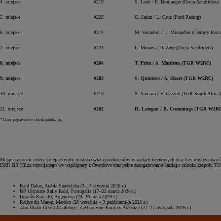
4. miejsce
#219
S. Loeb / E. Boulanger (Dacia Sandriders)
5. miejsce
#225
C. Sainz / L. Cruz (Ford Racing)
6. miejsce
#214
M. Serradori / L. Minaudier (Century Raci
7. miejsce
#223
L. Moraes / D. Zenz (Dacia Sandriders)
8. miejsce
#204
T. Price / A. Monleón (TGR W2RC)
9. miejsce
#203
S. Quintero / A. Short (TGR W2RC)
10. miejsce
#213
S. Variawa / F. Cazalet (TGR South Africa)
21. miejsce
#202
H. Lategan / B. Cummings (TGR W2R
* Dane poprawne w chwili publikacji.
Od
81 900 zł
Mając na koncie cztery kolejne tytuły mistrza świata producentów w rajdach terenowych oraz trzy mistrzo
DKR GR Hilux rozwijanego we współpracy z Overdrive oraz pełne zaangażowanie każdego członka zespoł
Yaris Cross
HYBRID
Rajd Dakar, Arabia Saudyjska (3–17 stycznia 2026 r.)
BP Ultimate Rally Raid, Portugalia (17–22 marca 2026 r.)
Desafío Ruta 40, Argentyna (24–29 maja 2026 r.)
Rallye du Maroc, Maroko (28 września – 3 października 2026 r.)
Abu Dhabi Desert Challenge, Zjednoczone Emiraty Arabskie (22–27 listopada 2026 r.)