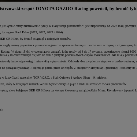
istrzowski zespół TOYOTA GAZOO Racing powrócił, by bronić tytu
uż łącznie cztery mistrzowskie tytuły w klasyfikacji producentów i jest niepokonany od 2022 roku, począt
x, by wygrać Rajd Dakar (2019, 2022, 2023 i 2024).
 GR Hilux, by bronić osiągnięć z ubiegłych sezonów.
gły rozwój pojazdów i przesuwania granic w sporcie motorowym. Jest to auto o lżejszej i sztywniejszej kon
cing. W ciągu 15 dni wyczerpujących zmagań, które trwały od 3 do 17 stycznia, przemierzono niemal 8000 
iały również zmierzyć się sam na sam z pustynią podczas dwóch etapów maratońskich. Nie miały podczas ni
wały imponujące osiągi i niezwykłą wytrzymałość. Odniosły dwa zwycięstwa etapowe w bardzo trudnym, skali
na początku rywalizacji i zajmując potem przez 10 etapów 2. miejsce w klasyfikacji generalnej. Problemy na 
ce w klasyfikacji generalnej TGR W2RC, a Seth Quintero i Andrew Short – 9. miejsce.
uxa, który w kolejnych rundach W2RC będzie walczył o piąte z rzędu mistrzostwo świata producentów.
szy się o kolejnego DKR GR Hiluxa, za którego kierownicą zasiądzie Akira Miura. Utytułowany japoński kie
s)