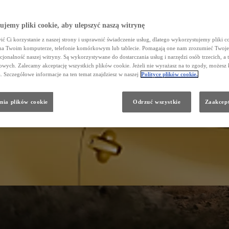
jemy pliki cookie, aby ulepszyć naszą witrynę
ć Ci korzystanie z naszej strony i usprawnić świadczenie usług, dlatego wykorzystujemy pliki co
na Twoim komputerze, telefonie komórkowym lub tablecie. Pomagają one nam zrozumieć Twoje 
cjonalność naszej witryny. Są wykorzystywane do dostarczania usług i narzędzi osób trzecich, a 
wych. Zalecamy akceptację wszystkich plików cookie. Jeżeli nie wyrażasz na to zgody, możesz 
a. Szczegółowe informacje na ten temat znajdziesz w naszej
Polityce plików cookie.
nia plików cookie
Odrzuć wszystkie
Zaakcept