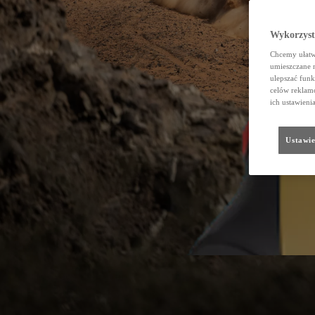
Wykorzystu
Chcemy ułatwi
umieszczane 
ulepszać funk
celów reklamo
ich ustawieni
Ustawie