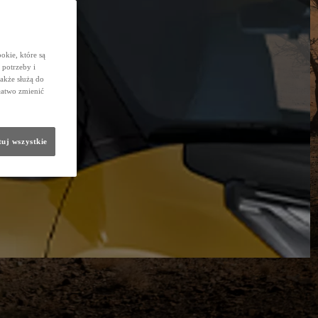
okie, które są
potrzeby i
także służą do
łatwo zmienić
uj wszystkie