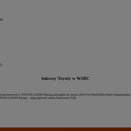
ng)
C)
Sukcesy Toyoty w W2RC
stwa świata kierowców, TOYOTA GAZOO Racing przystąpiła do sezonu 2026 FIA World Rally-Raid Championship 
u TOYOTA GAZOO Racing – mają zapewnić sukces kierowcom TGR.