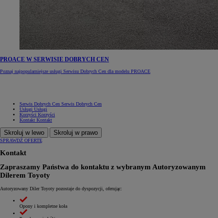
PROACE W SERWISIE DOBRYCH CEN
Poznaj najpopularniejsze usługi Serwisu Dobrych Cen dla modelu PROACE
Serwis Dobrych Cen
Serwis Dobrych Cen
Usługi
Usługi
Korzyści
Korzyści
Kontakt
Kontakt
Skroluj w lewo
Skroluj w prawo
SPRAWDŹ OFERTĘ
Kontakt
Zapraszamy Państwa do kontaktu z wybranym Autoryzowanym
Dilerem Toyoty
Autoryzowany Diler Toyoty pozostaje do dyspozycji, oferując:
Opony i kompletne koła