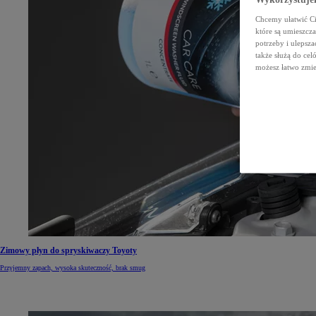
Chcemy ułatwić Ci 
które są umieszcz
potrzeby i ulepsza
także służą do ce
możesz łatwo zmien
Zimowy płyn do spryskiwaczy Toyoty
Przyjemny zapach, wysoka skuteczność, brak smug