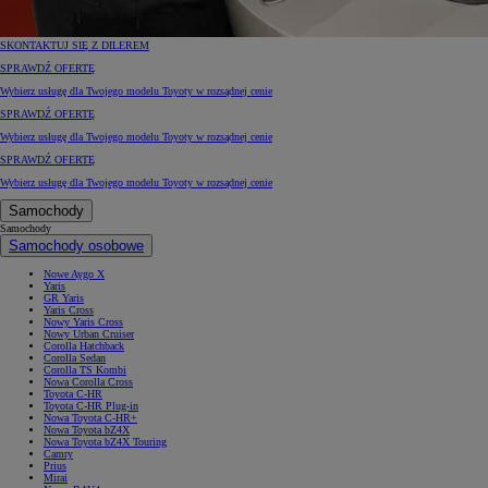
SKONTAKTUJ SIĘ Z DILEREM
SPRAWDŹ OFERTĘ
Wybierz usługę dla Twojego modelu Toyoty w rozsądnej cenie
SPRAWDŹ OFERTĘ
Wybierz usługę dla Twojego modelu Toyoty w rozsądnej cenie
SPRAWDŹ OFERTĘ
Wybierz usługę dla Twojego modelu Toyoty w rozsądnej cenie
Samochody
Samochody
Samochody osobowe
Nowe Aygo X
Yaris
GR Yaris
Yaris Cross
Nowy Yaris Cross
Nowy Urban Cruiser
Corolla Hatchback
Corolla Sedan
Corolla TS Kombi
Nowa Corolla Cross
Toyota C-HR
Toyota C-HR Plug-in
Nowa Toyota C-HR+
Nowa Toyota bZ4X
Nowa Toyota bZ4X Touring
Camry
Prius
Mirai