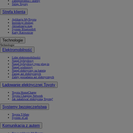
Zabezpieczenia i alarmy
Sklep Toyoty
Strefa klienta
Aplikacja MyToyota
Instrukcje obsługi
Aktualizacja map
System Bluetooth®
Karty Ratownicze
Technologie
Technologie
Elektromobilność
Lider elektromobilności
Napęd hybrydowy
Napęd hybrydowy typu plug-in
Napęd wodorowy
Napęd elektryczny na baterię
Zasięg aut elektrycznych
Zalety posiadania aut elektrycznych
Ładowanie elektrycznej Toyoty
Toyota HomeCharge
Toyota Charging Network
Jak naładować elektryczną Toyotę?
Systemy bezpieczeństwa
Toyota T-Mate
System eCall
Komunikacja z autem