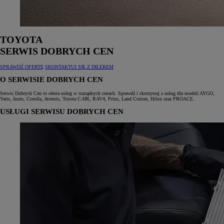
TOYOTA
SERWIS DOBRYCH CEN
SPRAWDŹ OFERTĘ
SKONTAKTUJ SIĘ Z DILEREM
O SERWISIE DOBRYCH CEN
Serwis Dobrych Cen to oferta usług w rozsądnych cenach. Sprawdź i skorzystaj z usług dla modeli AYGO,
Yaris, Auris, Corolla, Avensis, Toyota C‑HR, RAV4, Prius, Land Cruiser, Hilux oraz PROACE.
USŁUGI SERWISU DOBRYCH CEN