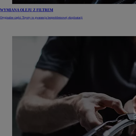
WYMIANA OLEJU Z FILTREM
Oryginalne części Toyoty to gwarancja bezproblemowej eksploatacji