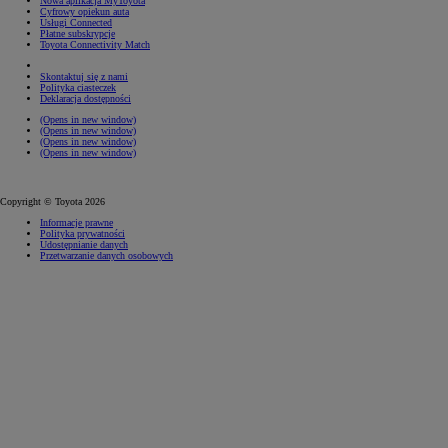
Nowa aplikacja MyToyota
Cyfrowy opiekun auta
Usługi Connected
Płatne subskrypcje
Toyota Connectivity Match
Skontaktuj się z nami
Polityka ciasteczek
Deklaracja dostępności
(Opens in new window)
(Opens in new window)
(Opens in new window)
(Opens in new window)
Copyright © Toyota 2026
Informacje prawne
Polityka prywatności
Udostępnianie danych
Przetwarzanie danych osobowych