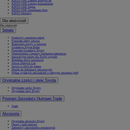
KINTO ONE Leasing niższych rat
KINTO ONE Leasing konsumencki
KINTO ONE Najem
KINTO ONE Zarządzanie flotą
KINTO Mobility
Dla właścicieli
Dla właścicieli
Serwis
Promocje i sezonowe usługi
Pozostałe oferty serwisu
Rezerwacja wizyty w serwisie
Gwarancja Toyota Relax
Pozostałe Gwarancje Toyoty
Ubezpieczenia i naprawy blacharsko-lakiernicze
Innowacyjne usługi dla Twojej wygody
Bezpłatne Akcje Serwisowe
Serwis Dobrych Cen
Serwis w ASO się opłaca
Dostęp do informacji serwisowych
Wykaz wydanych zaświadczeń o odbytym szkoleniu (pdf)
Oryginalne części i oleje Toyota
Oryginalne części Toyoty
Oryginalne oleje Toyoty
Program Sprzedaży Hurtowej Trade
Trade
Akcesoria
Oryginalne akcesoria Toyoty
Opony i koła zimowe
Zabudowy samochodów dostawczych