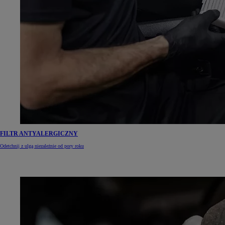
FILTR ANTYALERGICZNY
Odetchnij z ulgą niezależnie od pory roku