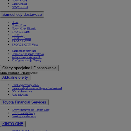
Nowy RAV4
Land Cruiser
Nowy GR GT
Samochody dostawcze
Hilux
Nowy Hilux
Nowy Hilux Electric
PROACE Max
PROACE
PROACE Verso
PROACE CITY
PROACE CITY Verso
Samochody używane
Umów się na jazdę testową
Zobacz wszystkie cenniki
Konfiguruj swoją Toyotę
Oferty specjalne i Finansowanie
Oferty specjalne i Finansowanie
Aktualne oferty
Finał wyprzedaży 2025
Samochody dostawcze Toyota Professional
Oferta biznesowa
Auta używane
Toyota Financial Services
Kredyt niższych rat Toyota Easy
Kredyt standardowy
Leasing standardowy
KINTO ONE