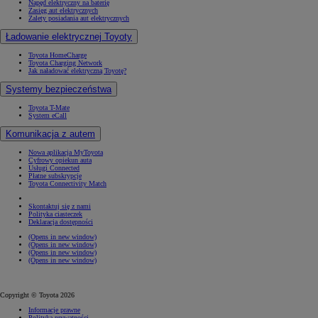
Napęd elektryczny na baterię
Zasięg aut elektrycznych
Zalety posiadania aut elektrycznych
Ładowanie elektrycznej Toyoty
Toyota HomeCharge
Toyota Charging Network
Jak naładować elektryczną Toyotę?
Systemy bezpieczeństwa
Toyota T-Mate
System eCall
Komunikacja z autem
Nowa aplikacja MyToyota
Cyfrowy opiekun auta
Usługi Connected
Płatne subskrypcje
Toyota Connectivity Match
Skontaktuj się z nami
Polityka ciasteczek
Deklaracja dostępności
(Opens in new window)
(Opens in new window)
(Opens in new window)
(Opens in new window)
Copyright © Toyota 2026
Informacje prawne
Polityka prywatności