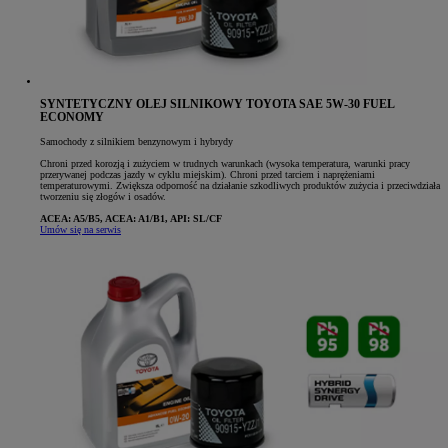
SYNTETYCZNY OLEJ SILNIKOWY TOYOTA SAE 5W-30 FUEL
ECONOMY
Samochody z silnikiem benzynowym i hybrydy
Chroni przed korozją i zużyciem w trudnych warunkach (wysoka temperatura, warunki pracy
przerywanej podczas jazdy w cyklu miejskim). Chroni przed tarciem i naprężeniami
temperaturowymi. Zwiększa odporność na działanie szkodliwych produktów zużycia i przeciwdziała
tworzeniu się złogów i osadów.
ACEA: A5/B5, ACEA: A1/B1, API: SL/CF
Umów się na serwis