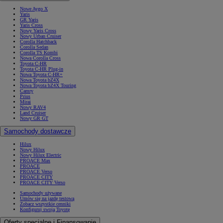
Nowe Aygo X
Yaris
GR Yaris
Yaris Cross
Nowy Yaris Cross
Nowy Urban Cruiser
Corolla Hatchback
Corolla Sedan
Corolla TS Kombi
Nowa Corolla Cross
Toyota C-HR
Toyota C-HR Plug-in
Nowa Toyota C-HR+
Nowa Toyota bZ4X
Nowa Toyota bZ4X Touring
Camry
Prius
Mirai
Nowy RAV4
Land Cruiser
Nowy GR GT
Samochody dostawcze
Hilux
Nowy Hilux
Nowy Hilux Electric
PROACE Max
PROACE
PROACE Verso
PROACE CITY
PROACE CITY Verso
Samochody używane
Umów się na jazdę testową
Zobacz wszystkie cenniki
Konfiguruj swoją Toyotę
Oferty specjalne i Finansowanie