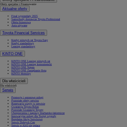
Oferty specjalne i Finansowanie
Aktualne oferty
Finał wyprzedaży 2025
Samochody dostawcze Toyota Professional
Oferta biznesowa
Auta używane
Toyota Financial Services
Kredyt niższych rat Toyota Easy
Kredyt standardowy
Leasing standardowy
KINTO ONE
KINTO ONE Leasing niższych rat
KINTO ONE Leasing konsumencki
KINTO ONE Najem
KINTO ONE Zarządzanie flotą
KINTO Mobility
Dla właścicieli
Dla właścicieli
Serwis
Promocje i sezonowe usługi
Pozostałe oferty serwisu
Rezerwacja wizyty w serwisie
Gwarancja Toyota Relax
Pozostałe Gwarancje Toyoty
Ubezpieczenia i naprawy blacharsko-lakiernicze
Innowacyjne usługi dla Twojej wygody
Bezpłatne Akcje Serwisowe
Serwis Dobrych Cen
Serwis w ASO się opłaca