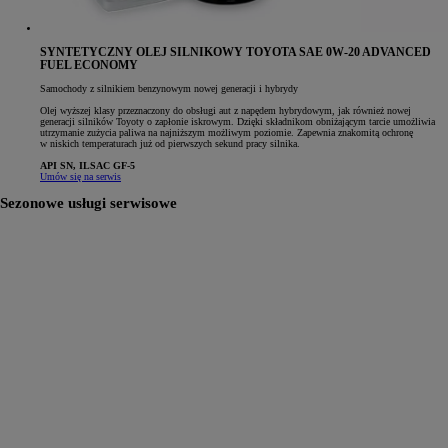
SYNTETYCZNY OLEJ SILNIKOWY TOYOTA SAE 0W-20 ADVANCED
FUEL ECONOMY
Samochody z silnikiem benzynowym nowej generacji i hybrydy
Olej wyższej klasy przeznaczony do obsługi aut z napędem hybrydowym, jak również nowej
generacji silników Toyoty o zapłonie iskrowym. Dzięki składnikom obniżającym tarcie umożliwia
utrzymanie zużycia paliwa na najniższym możliwym poziomie. Zapewnia znakomitą ochronę
w niskich temperaturach już od pierwszych sekund pracy silnika.
API SN, ILSAC GF-5
Umów się na serwis
Sezonowe usługi serwisowe