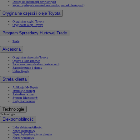
Dostęp do informacji serwisowych
Wykaz wydanych zaświadczeń o odbytym szkoleniu (pdf)
Oryginalne części i oleje Toyota
Oryginalne części Toyoty
Oryginalne oleje Toyoty
Program Sprzedaży Hurtowej Trade
Trade
Akcesoria
Oryginalne akcesoria Toyoty
Opony i koła zimowe
Zabudowy samochodów dostawczych
Zabezpieczenia i alarmy
Sklep Toyoty
Strefa klienta
Aplikacja MyToyota
Instrukcje obsługi
Aktualizacja map
System Bluetooth®
Karty Ratownicze
Technologie
Technologie
Elektromobilność
Lider elektromobilności
Napęd hybrydowy
Napęd hybrydowy typu plug-in
Napęd wodorowy