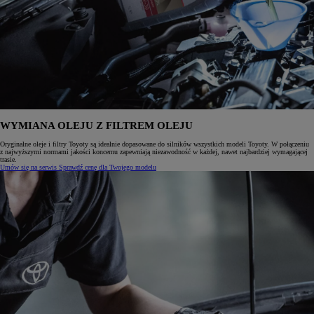
WYMIANA OLEJU Z FILTREM OLEJU
Oryginalne oleje i ﬁltry Toyoty są idealnie dopasowane do silników wszystkich modeli Toyoty. W połączeniu
z najwyższymi normami jakości koncernu zapewniają niezawodność w każdej, nawet najbardziej wymagającej
trasie.
Umów się na serwis
Sprawdź cenę dla Twojego modelu