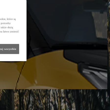
okie, które są
 potrzeby
 także służą
sz łatwo zmienić
uj wszystkie