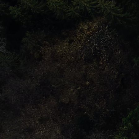
Od
105 300 zł
Corolla Hatchback
HYBRID