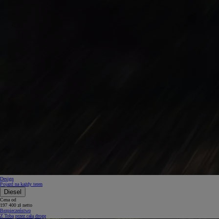
Design
Pojazd na każdy teren
Diesel
Cena od
197 400 zł netto
Bezpieczeństwo
Z Tobą przez całą drogę