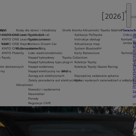
oty
yoty
 ONE
Kluby dla dzieci i młodzieży
Strefa klienta
Aktualności Toyota Gdańsk
Praca w T
Świętuje
ełnosprawnościami
KINTO ONE Leasing niższych rat
Toyota Kids
Aplikacja MyToyota
Odkryj 3
D
Ak
KINTO ONE Leasing konsumencki
Toyota Juniors
Instrukcje obsługi
Kontakt
pr
Umów się
 Trade
KINTO ONE Najem
Konkurs Dream Car
Aktualizacja map
S
Ce
KINTO ONE Zarządzanie flotą
Elektromobilność
System Bluetooth®
S
ws
KINTO Mobility
Lider elektromobilności
Karty Ratownicze
Technolog
mo
 Toyoty
Napęd hybrydowy
Toyota Collection
I
S
Napęd hybrydowy typu plug-in
Kolekcje Toyoty
T
do
ów dostawczych
Napęd wodorowy
Kolekcje Toyoty Gazoo Racing
M
To
army
Napęd elektryczny na baterię
FAQ
S
Pr
Zasięg aut elektrycznych
Najczęściej zadawane pytania
C
Of
Zalety posiadania aut elektrycznych
Wykaz wydanych zaświadczeń o odbytym s
Ł
KI
Aktualności
C
fi
Nowości i wydarzenia
S
Newsletter
u
Porady
Regulacje CAFE
U
si
ja
te