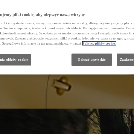
jemy pliki cookie, aby ulepszyć naszą witrynę
ć Ci korzystanie z naszej strony i usprawnić świadczenie usług, dlatego wykorzystujemy pliki co
na Twoim komputerze, telefonie komórkowym lub tablecie. Pomagają one nam zrozumieć Twoje
nkcjonalność naszej witryny. Są wykorzystywane do dostarczania usług i narzędzi osób trzecich, a
amowych. Zalecamy akceptację wszystkich plików cookie. Jeżeli nie wyrażasz na to zgody, może
a. Szczegółowe informacje na ten temat znajdziesz w naszej
Polityce plików cookie.
nia plików cookie
Odrzuć wszystkie
Zaakcept