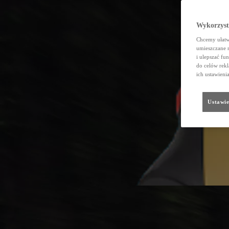
Wykorzystu
Chcemy ułatwi
umieszczane 
i ulepszać fu
do celów rekl
ich ustawieni
Ustawie