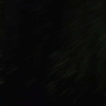
Od
81 900 zł
Yaris Cross
HYBRID