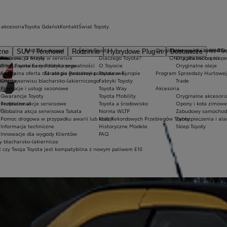
 akcesoria
Toyota Gdańsk
Kontakt
Świat Toyoty
Kontakt i dojazd
Świat Toyoty
Oryginalne części i oleje Toy
Ekobonus dla hybryd To
KINTO
zne
SUV i Terenowe
Rodzinne
Hybrydowe Plug-in
Dostawcze
m czasie
ices
Rezerwacja wizyty w serwisie
O firmie
Dlaczego Toyota?
Oferta dla osób z niep
Oryginalne części
h
ch rat Toyota Easy
Oferta serwisu mechanicznego
Polityka prywatności
O Toyocie
Oryginalne oleje
ardowy
Specjalna oferta dla aut po gwarancji podstawowej
Strategia Podatkowa
Toyota w Europie
Program Sprzedaży Hurtowej
dardowy
Oferta serwisu blacharsko-lakierniczego
Fabryki Toyoty
Trade
Promocje i usługi sezonowe
Toyota Way
Akcesoria
Gwarancje Toyoty
Toyota Mobility
Oryginalne akcesoria
Professional
Bezpłatne akcje serwisowe
Toyota a środowisko
Opony i koła zimowe
Globalna akcja serwisowa Takata
Norma WLTP
Zabudowy samochod
Pomoc drogowa w przypadku awarii lub kolizji
Klub Rekordowych Przebiegów Toyoty
Zabezpieczenia i al
Informacje techniczne
Historyczne Modele
Sklep Toyoty
Innowacje dla wygody Klientów
FAQ
 blacharsko-lakiernicze
 czy Twoja Toyota jest kompatybilna z nowym paliwem E10