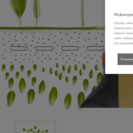
Wykorzystu
Chcemy ułatwi
umieszczane 
ulepszać funk
celów reklamo
ich ustawieni
Ustawie