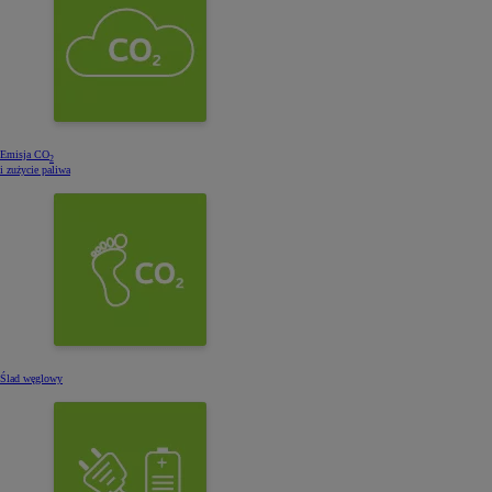
Od
105 300 zł
Corolla Hatchback
HYBRID
Emisja CO
2
i zużycie paliwa
Ślad węglowy