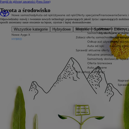
Przejdź do głównej zawartości
(Press Enter)
Toyota a środowisko
Nowe samochody
Auta od ręki
Używane od ręki
Oferty specjalne
Finansowanie
Serwis i
Odpowiedzialny rozwój i tworzenie nowych technologii poprawiających jakość życia i zapewniających mobilność
sposób zmieniamy nasze otoczenie na lepsze, czystsze i lepiej skomunikowane.
Sprawdź nasze promocje
Oferta dla firm
Serwis
Wszystkie kategorie
Hybrydowe
Miejskie
Sportowe
Elektryc
Samochody dostępne w krótki
Toyota Financial Serv
Nowe Aygo X
Zobacz ofertę samochodów używanyc
Kredyt niższy
HYBRID
Odkup aut używanych
Kredyt stand
Auta od ręki
Leasing stan
Sprawdź aktualne oferty
Aktualne promocje
Samochody dostawcze Toyota 
Oferta biznesowa
Auta używane
Rok potęgi 8 premier
Naprawy
Sprawdź