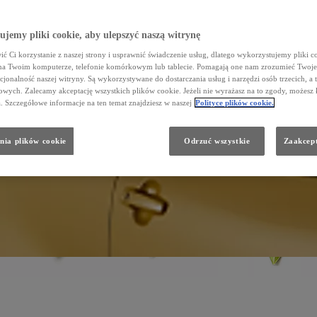
jemy pliki cookie, aby ulepszyć naszą witrynę
ć Ci korzystanie z naszej strony i usprawnić świadczenie usług, dlatego wykorzystujemy pliki co
na Twoim komputerze, telefonie komórkowym lub tablecie. Pomagają one nam zrozumieć Twoje 
cjonalność naszej witryny. Są wykorzystywane do dostarczania usług i narzędzi osób trzecich, a 
wych. Zalecamy akceptację wszystkich plików cookie. Jeżeli nie wyrażasz na to zgody, możesz 
a. Szczegółowe informacje na ten temat znajdziesz w naszej
Polityce plików cookie.
nia plików cookie
Odrzuć wszystkie
Zaakcept