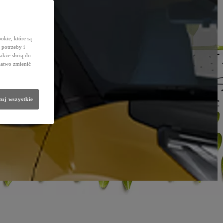
okie, które są
potrzeby i
także służą do
łatwo zmienić
uj wszystkie