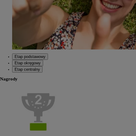
Etap podstawowy
Etap okręgowy
Etap centralny
Nagrody