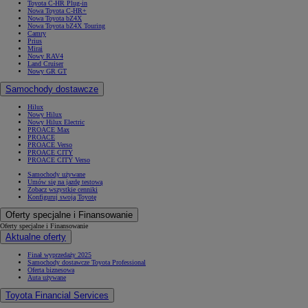
Toyota C-HR Plug-in
Nowa Toyota C-HR+
Nowa Toyota bZ4X
Nowa Toyota bZ4X Touring
Camry
Prius
Mirai
Nowy RAV4
Land Cruiser
Nowy GR GT
Samochody dostawcze
Hilux
Nowy Hilux
Nowy Hilux Electric
PROACE Max
PROACE
PROACE Verso
PROACE CITY
PROACE CITY Verso
Samochody używane
Umów się na jazdę testową
Zobacz wszystkie cenniki
Konfiguruj swoją Toyotę
Oferty specjalne i Finansowanie
Oferty specjalne i Finansowanie
Aktualne oferty
Finał wyprzedaży 2025
Samochody dostawcze Toyota Professional
Oferta biznesowa
Auta używane
Toyota Financial Services