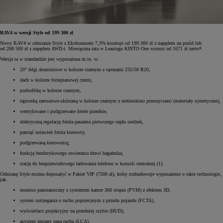
RAV4 w wersji Style od 199 300 zł
Nowy RAV4 w odmianie Style z Ekobonusem 7,3% kosztuje od 199 300 zł z napędem na przód lub
od 208 500 zł z napędem AWD-i. Miesięczna rata w Leasingu KINTO One wynosi od 1671 zł netto*.
Wersja ta w standardzie jest wyposażona m.in. w:
20" felgi aluminiowe w kolorze czarnym z oponami 235/50 R20,
dach w kolorze fortepianowej czerni,
podsufitkę w kolorze czarnym,
tapicerkę zamszowo-skórzaną w kolorze czarnym z niebieskimi przeszyciami (materiały syntetyczne),
wentylowane i podgrzewane fotele przednie,
elektryczną regulację fotela pasażera pierwszego rzędu siedzeń,
pamięć ustawień fotela kierowcy,
podgrzewaną kierownicę,
funkcję bezdotykowego otwierania drzwi bagażnika,
stację do bezprzewodowego ładowania telefonu w konsoli centralnej (1).
Odmianę Style można doposażyć w Pakiet VIP (7500 zł), który rozbudowuje wyposażenie o takie technologie,
jak:
monitor panoramiczny z systemem kamer 360 stopni (PVM) z efektem 3D,
system ostrzegania o ruchu poprzecznym z przodu pojazdu (FCTA),
wyświetlacz projekcyjny na przedniej szybie (HUD),
asystent zmiany pasa ruchu (LCA).