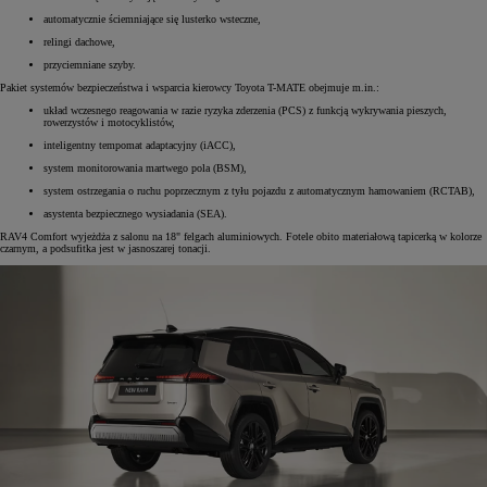
automatycznie ściemniające się lusterko wsteczne,
relingi dachowe,
przyciemniane szyby.
Pakiet systemów bezpieczeństwa i wsparcia kierowcy Toyota T-MATE obejmuje m.in.:
układ wczesnego reagowania w razie ryzyka zderzenia (PCS) z funkcją wykrywania pieszych,
rowerzystów i motocyklistów,
inteligentny tempomat adaptacyjny (iACC),
system monitorowania martwego pola (BSM),
system ostrzegania o ruchu poprzecznym z tyłu pojazdu z automatycznym hamowaniem (RCTAB),
asystenta bezpiecznego wysiadania (SEA).
RAV4 Comfort wyjeżdża z salonu na 18" felgach aluminiowych. Fotele obito materiałową tapicerką w kolorze
czarnym, a podsufitka jest w jasnoszarej tonacji.