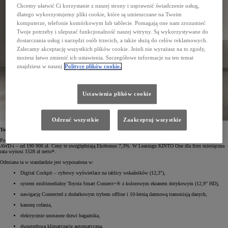
Chcemy ułatwić Ci korzystanie z naszej strony i usprawnić świadczenie usług,
dlatego wykorzystujemy pliki cookie, które są umieszczane na Twoim
komputerze, telefonie komórkowym lub tablecie. Pomagają one nam zrozumieć
Twoje potrzeby i ulepszać funkcjonalność naszej witryny. Są wykorzystywane do
dostarczania usług i narzędzi osób trzecich, a także służą do celów reklamowych.
Zalecamy akceptację wszystkich plików cookie. Jeżeli nie wyrażasz na to zgody,
możesz łatwo zmienić ich ustawienia. Szczegółowe informacje na ten temat
znajdziesz w naszej
Polityce plików cookie.
Ustawienia plików cookie
Odrzuć wszystkie
Zaakceptuj wszystkie
Toyota RAV4 Comfort od 181 600 zł
Podstawowa wersja Toyoty RAV4 – Comfort – z napędem na przód kosztuje od 181 600 zł, a z napędem
AWD-i – od 190 900 zł. Ceny te uwzględniają Ekobonus 7,3%. W Leasingu KINTO One dla firm miesięczna
rata wynosi 1528 zł netto*.
Odmiana ta w standardzie jest wyposażona w:
Digital Cockpit – cyfrowy wyświetlacz na tablicy wskaźników (12,3"),
system multimedialny Toyota Smart Connect+® z kolorowym ekranem dotykowym (12,9" HD),
nawigację Connected z dodatkowym trybem offline i 10-letnią darmową transmisją danych,
kamerę cofania,
elektrycznie unoszone drzwi bagażnika,
dwustrefową klimatyzację automatyczną,