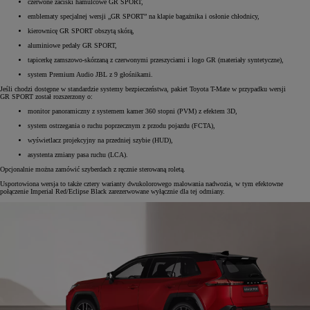
czerwone zaciski hamulcowe GR SPORT,
emblematy specjalnej wersji „GR SPORT” na klapie bagażnika i osłonie chłodnicy,
kierownicę GR SPORT obszytą skórą,
aluminiowe pedały GR SPORT,
tapicerkę zamszowo-skórzaną z czerwonymi przeszyciami i logo GR (materiały syntetyczne),
system Premium Audio JBL z 9 głośnikami.
Jeśli chodzi dostępne w standardzie systemy bezpieczeństwa, pakiet Toyota T-Mate w przypadku wersji
GR SPORT został rozszerzony o:
monitor panoramiczny z systemem kamer 360 stopni (PVM) z efektem 3D,
system ostrzegania o ruchu poprzecznym z przodu pojazdu (FCTA),
wyświetlacz projekcyjny na przedniej szybie (HUD),
asystenta zmiany pasa ruchu (LCA).
Opcjonalnie można zamówić szyberdach z ręcznie sterowaną roletą.
Usportowiona wersja to także cztery warianty dwukolorowego malowania nadwozia, w tym efektowne
połączenie Imperial Red/Eclipse Black zarezerwowane wyłącznie dla tej odmiany.