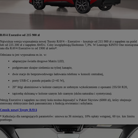
RAV4 Executive od 215 900 zł
Najwyższa wersja wyposażenia nowej Toyoty RAV4 – Executive – kosztuje od 215 900 zł z napędem na przód
lub od 225 200 zł z napędem AWD-i. Ceny uwzględniają Ekobonus 7,3%. W Leasingu KINTO One miesięczna
rata dla RAV4 Executive to od 1900 zł netto*.
Odmiana ta jest wyposażona m.in. w:
adaptacyjne światła drogowe Matrix LED,
podgrzewane skrajne siedzenia na tylnej kanapie,
dwie stacje do bezprzewodowego ładowania telefonu w konsoli centralnej,
porty USB-C z przodu pojazdu (2×45 W),
20" felgi aluminiowe w kolorze czarnym ze srebrnym wykończeniem z oponami 235/50 R20,
tapicerkę skórzaną w kolorze szarym lub czarnym (skóra naturalna i syntetyczna).
Wersję Executive z napędem na cztery koła można doposażyć w Pakiet Skyview (6000 zł), który obejmuje
sterowany elektrycznie dach panoramiczny z funkcją otwierania i uchylania.
Cennik nowej Toyoty RAV4
* Kalkulacja dla następujących parametrów: umowa na 36 miesięcy, 10% opłaty wstępnej, 60 tys. km limitu
przebiegu.