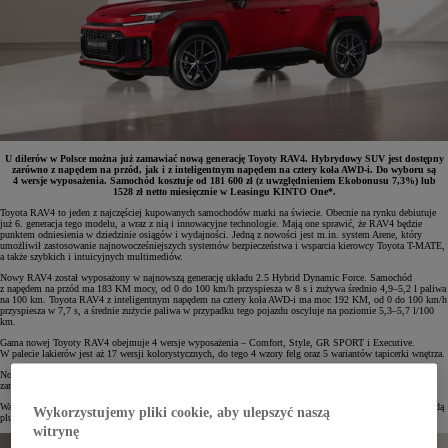
U dilerów w Polsce można już zamawiać nową generację Toyoty RAV4. Hybrydowy SUV jest dostępny
zarówno z napędem na przód, jak i z inteligentnym napędem na cztery koła AWD-i. Do wyboru są
4 wersje wyposażenia. Samochód kosztuje od 181 600 zł (z uwzględnieniem Ekobonusu 7,3%) lub
1528 zł netto miesięcznie w Leasingu KINTO One*.
Toyota RAV4 to jeden z najczęściej kupowanych samochodów marki na świecie. Obecnie na rynku debiutuje
już 6. generacja tego modelu, a wraz z nią i innowacyjne technologie. Mają one sprawić, że RAV4 będzie
punktem odniesienia w dziedzinie osiągów i wydajności. Jedną z nowości jest m.in. system Arene, który
umożliwił zastosowanie najnowocześniejszych systemów bezpieczeństwa i wsparcia kierowcy Toyota T-MATE,
a także szybkich i intuicyjnych multimediów.
Nowy RAV4 został wyposażony w najnowszą generację układu 2.5 Hybrid Dynamic Force. Samochód
z napędem na przód ma 183 KM mocy, od 0 do 100 km/h przyspiesza w 8 s i zużywa średnio 4,9–5,2 l paliwa
na 100 km. Toyota RAV4 z inteligentnym napędem na cztery koła AWD-i ma moc 192 KM, od 0 do 100 km/h
przyspiesza w 7,7 s, a średnie zużycie paliwa w przypadku tego pojazdu oscyluje na poziomie 5,3–5,7 l/100
km.
Gama nowej Toyoty RAV4 obejmuje 4 wersje wyposażenia – Comfort, Style, GR SPORT i Executive.
W palecie lakierów jest aż 17 wersji kolorystycznych, do tego 4 wzory felg oraz 5 wariantów tapicerki wnętrza.
Nowa Toyota RAV4 kosztuje od 181 600 zł (z uwzględnieniem Ekobonusu 7,3%). Samochód można już
zamawiać w salonach Toyoty.
Warto tu wspomnieć, że w późniejszym terminie do oferty ma również dołączyć nowa Toyota RAV4 z hybrydą
Wykorzystujemy pliki cookie, aby ulepszyć naszą
plug-in najnowszej generacji.
witrynę