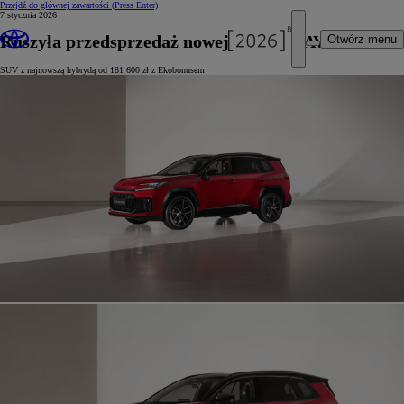
Przejdź do głównej zawartości
(Press Enter)
7 stycznia 2026
Ruszyła przedsprzedaż nowej Toyoty RAV4
Otwórz menu
SUV z najnowszą hybrydą od 181 600 zł z Ekobonusem