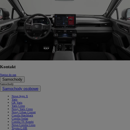
Kontakt
Napisz do nas
Samochody
Samochody
Samochody osobowe
Nowe Aygo X
Yaris
GR Yaris
Yaris Cross
Nowy Yaris Cross
Nowy Urban Cruiser
Corolla Hatchback
Corolla Sedan
Corolla TS Kombi
Nowa Corolla Cross
Toyota C-HR