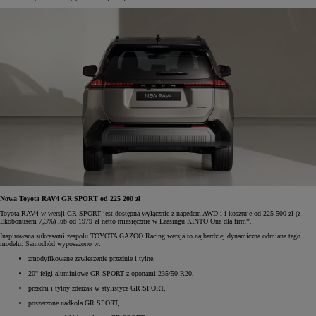
Nowa Toyota RAV4 GR SPORT od 225 200 zł
Toyota RAV4 w wersji GR SPORT jest dostępna wyłącznie z napędem AWD-i i kosztuje od 225 500 zł (z
Ekobonusem 7,3%) lub od 1979 zł netto miesięcznie w Leasingu KINTO One dla firm*.
Inspirowana sukcesami zespołu TOYOTA GAZOO Racing wersja to najbardziej dynamiczna odmiana tego
modelu. Samochód wyposażono w:
zmodyfikowane zawieszenie przednie i tylne,
20" felgi aluminiowe GR SPORT z oponami 235/50 R20,
przedni i tylny zderzak w stylistyce GR SPORT,
poszerzone nadkola GR SPORT,