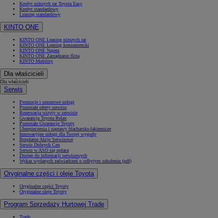
Kredyt niższych rat Toyota Easy
Kredyt standardowy
Leasing standardowy
KINTO ONE
KINTO ONE Leasing niższych rat
KINTO ONE Leasing konsumencki
KINTO ONE Najem
KINTO ONE Zarządzanie flotą
KINTO Mobility
Dla właścicieli
Dla właścicieli
Serwis
Promocje i sezonowe usługi
Pozostałe oferty serwisu
Rezerwacja wizyty w serwisie
Gwarancja Toyota Relax
Pozostałe Gwarancje Toyoty
Ubezpieczenia i naprawy blacharsko-lakiernicze
Innowacyjne usługi dla Twojej wygody
Bezpłatne Akcje Serwisowe
Serwis Dobrych Cen
Serwis w ASO się opłaca
Dostęp do informacji serwisowych
Wykaz wydanych zaświadczeń o odbytym szkoleniu (pdf)
Oryginalne części i oleje Toyota
Oryginalne części Toyoty
Oryginalne oleje Toyoty
Program Sprzedaży Hurtowej Trade
Trade