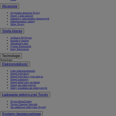
Akcesoria
Oryginalne akcesoria Toyoty
Opony i koła zimowe
Zabudowy samochodów dostawczych
Zabezpieczenia i alarmy
Sklep Toyoty
Strefa klienta
Aplikacja MyToyota
Instrukcje obsługi
Aktualizacja map
System Bluetooth®
Karty Ratownicze
Technologie
Technologie
Elektromobilność
Lider elektromobilności
Napęd hybrydowy
Napęd hybrydowy typu plug-in
Napęd wodorowy
Napęd elektryczny na baterię
Zasięg aut elektrycznych
Zalety posiadania aut elektrycznych
Ładowanie elektrycznej Toyoty
Toyota HomeCharge
Toyota Charging Network
Jak naładować elektryczną Toyotę?
Systemy bezpieczeństwa