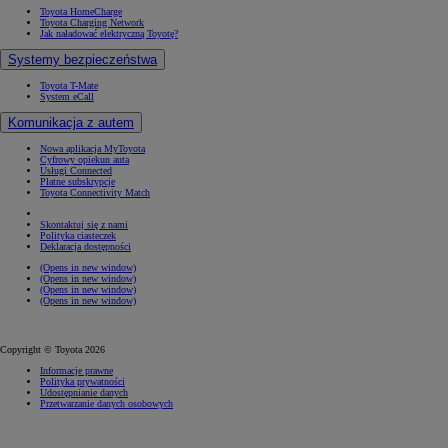
Toyota HomeCharge
Toyota Charging Network
Jak naładować elektryczną Toyotę?
Systemy bezpieczeństwa
Toyota T-Mate
System eCall
Komunikacja z autem
Nowa aplikacja MyToyota
Cyfrowy opiekun auta
Usługi Connected
Płatne subskrypcje
Toyota Connectivity Match
Skontaktuj się z nami
Polityka ciasteczek
Deklaracja dostępności
(Opens in new window)
(Opens in new window)
(Opens in new window)
(Opens in new window)
Copyright © Toyota 2026
Informacje prawne
Polityka prywatności
Udostępnianie danych
Przetwarzanie danych osobowych