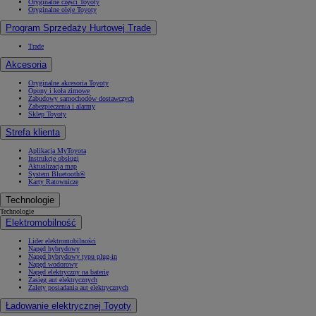
Oryginalne części Toyoty
Oryginalne oleje Toyoty
Program Sprzedaży Hurtowej Trade
Trade
Akcesoria
Oryginalne akcesoria Toyoty
Opony i koła zimowe
Zabudowy samochodów dostawczych
Zabezpieczenia i alarmy
Sklep Toyoty
Strefa klienta
Aplikacja MyToyota
Instrukcje obsługi
Aktualizacja map
System Bluetooth®
Karty Ratownicze
Technologie
Technologie
Elektromobilność
Lider elektromobilności
Napęd hybrydowy
Napęd hybrydowy typu plug-in
Napęd wodorowy
Napęd elektryczny na baterię
Zasięg aut elektrycznych
Zalety posiadania aut elektrycznych
Ładowanie elektrycznej Toyoty