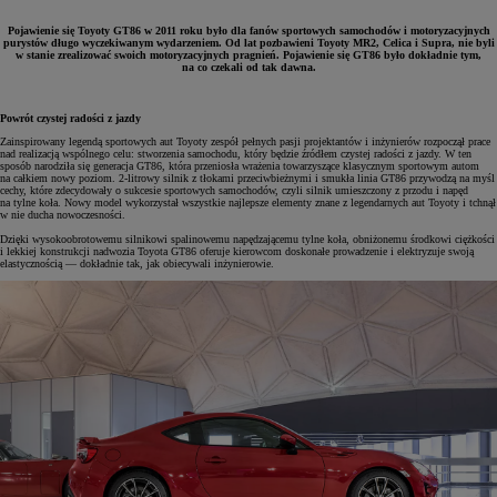
Pojawienie się Toyoty GT86 w 2011 roku było dla fanów sportowych samochodów i motoryzacyjnych
purystów długo wyczekiwanym wydarzeniem. Od lat pozbawieni Toyoty MR2, Celica i Supra, nie byli
w stanie zrealizować swoich motoryzacyjnych pragnień. Pojawienie się GT86 było dokładnie tym,
na co czekali od tak dawna.
Powrót czystej radości z jazdy
Zainspirowany legendą sportowych aut Toyoty zespół pełnych pasji projektantów i inżynierów rozpoczął prace
nad realizacją wspólnego celu: stworzenia samochodu, który będzie źródłem czystej radości z jazdy. W ten
sposób narodziła się generacja GT86, która przeniosła wrażenia towarzyszące klasycznym sportowym autom
na całkiem nowy poziom. 2-litrowy silnik z tłokami przeciwbieżnymi i smukła linia GT86 przywodzą na myśl
cechy, które zdecydowały o sukcesie sportowych samochodów, czyli silnik umieszczony z przodu i napęd
na tylne koła. Nowy model wykorzystał wszystkie najlepsze elementy znane z legendarnych aut Toyoty i tchnął
w nie ducha nowoczesności.
Dzięki wysokoobrotowemu silnikowi spalinowemu napędzającemu tylne koła, obniżonemu środkowi ciężkości
i lekkiej konstrukcji nadwozia Toyota GT86 oferuje kierowcom doskonałe prowadzenie i elektryzuje swoją
elastycznością — dokładnie tak, jak obiecywali inżynierowie.