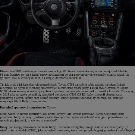
Kierownica GT86 została opatrzona kultowym logo 86. Nawet końcówka rury wydechowej ma dokładnie
86 mm średnicy, co jest z jednej strony nawiązaniem do charakterystycznych elementów silnika, takich jak
cylinder i tłok o średnicy 86 mm, a z drugiej do znaczka modelu 86.
Tak jak wiele z jej legendarnych poprzedniczek, Toyota GT86 zaskarbiła sobie uznanie na całym świecie
ze względu na ogromną swobodę prowadzenia i niezrównaną radość jazdy. Dzięki swojej dynamice Toyota
GT68 odnosi sukcesy w wielu dyscyplinach sportów motorowych we wszystkich zakątkach świata. Co więcej,
w 2015 roku na rynku pojawił się samochód wyścigowy GT86 CS-R3, który stanowił ekonomiczną
propozycję dla tych, którzy chcą poczuć dreszczyk emocji podczas sportowej rywalizacji, np. startując
w wyścigu World Rally Championship.
Przyszłość sportowych samochodów Toyoty
Mniej więcej w okresie premiery GT86 prezes Toyoty Akio Toyoda przedstawił swoją wizję najbliższej
przyszłości firmy, mówiąc: „będziemy nadal tworzyć coraz lepsze samochody” oraz „jeśli prowadzenie nie
sprawia przyjemności, to nie jest to samochód”.
Biorąc pod uwagę odświeżone założenia firmy i zwrócenie szczególnej uwagi na doświadczenia z jazdy (co
widać m.in. w modelu GT86), jaka przyszłość czeka auta, które nawiązują do bogatej przeszłości marki Toyota?