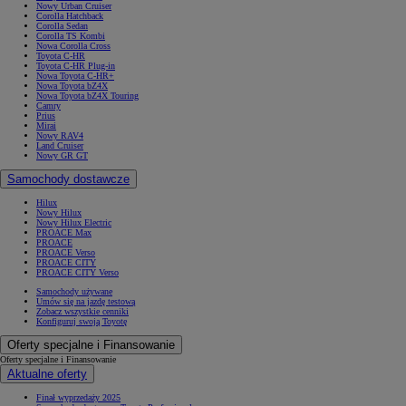
Nowy Urban Cruiser
Corolla Hatchback
Corolla Sedan
Corolla TS Kombi
Nowa Corolla Cross
Toyota C-HR
Toyota C-HR Plug-in
Nowa Toyota C-HR+
Nowa Toyota bZ4X
Nowa Toyota bZ4X Touring
Camry
Prius
Mirai
Nowy RAV4
Land Cruiser
Nowy GR GT
Samochody dostawcze
Hilux
Nowy Hilux
Nowy Hilux Electric
PROACE Max
PROACE
PROACE Verso
PROACE CITY
PROACE CITY Verso
Samochody używane
Umów się na jazdę testową
Zobacz wszystkie cenniki
Konfiguruj swoją Toyotę
Oferty specjalne i Finansowanie
Oferty specjalne i Finansowanie
Aktualne oferty
Finał wyprzedaży 2025