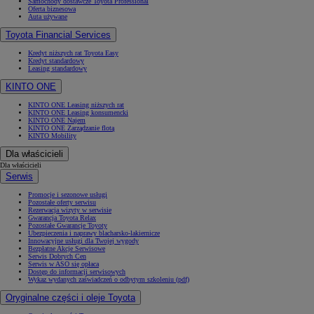
Samochody dostawcze Toyota Professional
Oferta biznesowa
Auta używane
Toyota Financial Services
Kredyt niższych rat Toyota Easy
Kredyt standardowy
Leasing standardowy
KINTO ONE
KINTO ONE Leasing niższych rat
KINTO ONE Leasing konsumencki
KINTO ONE Najem
KINTO ONE Zarządzanie flotą
KINTO Mobility
Dla właścicieli
Dla właścicieli
Serwis
Promocje i sezonowe usługi
Pozostałe oferty serwisu
Rezerwacja wizyty w serwisie
Gwarancja Toyota Relax
Pozostałe Gwarancje Toyoty
Ubezpieczenia i naprawy blacharsko-lakiernicze
Innowacyjne usługi dla Twojej wygody
Bezpłatne Akcje Serwisowe
Serwis Dobrych Cen
Serwis w ASO się opłaca
Dostęp do informacji serwisowych
Wykaz wydanych zaświadczeń o odbytym szkoleniu (pdf)
Oryginalne części i oleje Toyota