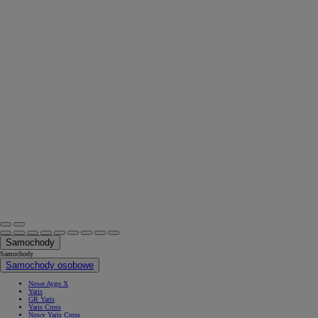
Samochody
Samochody
Samochody osobowe
Nowe Aygo X
Yaris
GR Yaris
Yaris Cross
Nowy Yaris Cross