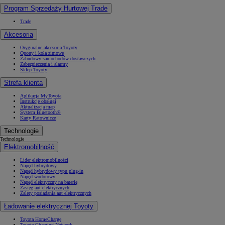
Program Sprzedaży Hurtowej Trade
Trade
Akcesoria
Oryginalne akcesoria Toyoty
Opony i koła zimowe
Zabudowy samochodów dostawczych
Zabezpieczenia i alarmy
Sklep Toyoty
Strefa klienta
Aplikacja MyToyota
Instrukcje obsługi
Aktualizacja map
System Bluetooth®
Karty Ratownicze
Technologie
Technologie
Elektromobilność
Lider elektromobilności
Napęd hybrydowy
Napęd hybrydowy typu plug-in
Napęd wodorowy
Napęd elektryczny na baterię
Zasięg aut elektrycznych
Zalety posiadania aut elektrycznych
Ładowanie elektrycznej Toyoty
Toyota HomeCharge
Toyota Charging Network