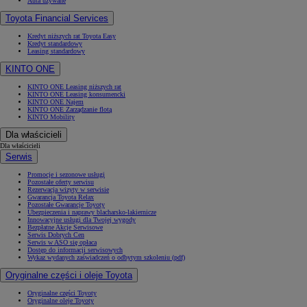
Auta używane
Toyota Financial Services
Kredyt niższych rat Toyota Easy
Kredyt standardowy
Leasing standardowy
KINTO ONE
KINTO ONE Leasing niższych rat
KINTO ONE Leasing konsumencki
KINTO ONE Najem
KINTO ONE Zarządzanie flotą
KINTO Mobility
Dla właścicieli
Dla właścicieli
Serwis
Promocje i sezonowe usługi
Pozostałe oferty serwisu
Rezerwacja wizyty w serwisie
Gwarancja Toyota Relax
Pozostałe Gwarancje Toyoty
Ubezpieczenia i naprawy blacharsko-lakiernicze
Innowacyjne usługi dla Twojej wygody
Bezpłatne Akcje Serwisowe
Serwis Dobrych Cen
Serwis w ASO się opłaca
Dostęp do informacji serwisowych
Wykaz wydanych zaświadczeń o odbytym szkoleniu (pdf)
Oryginalne części i oleje Toyota
Oryginalne części Toyoty
Oryginalne oleje Toyoty