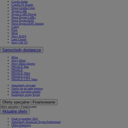
Corolla Sedan
Corolla TS Kombi
Nowa Corolla Cross
Toyota C-HR
Toyota C-HR Plug-in
Nowa Toyota C-HR+
Nowa Toyota bZ4X
Nowa Toyota bZ4X Touring
Camry
Prius
Mirai
Nowy RAV4
Land Cruiser
Nowy GR GT
Samochody dostawcze
Hilux
Nowy Hilux
Nowy Hilux Electric
PROACE Max
PROACE
PROACE Verso
PROACE CITY
PROACE CITY Verso
Samochody używane
Umów się na jazdę testową
Zobacz wszystkie cenniki
Konfiguruj swoją Toyotę
Oferty specjalne i Finansowanie
Oferty specjalne i Finansowanie
Aktualne oferty
Finał wyprzedaży 2025
Samochody dostawcze Toyota Professional
Oferta biznesowa