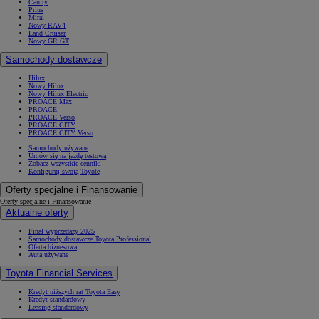
Camry
Prius
Mirai
Nowy RAV4
Land Cruiser
Nowy GR GT
Samochody dostawcze
Hilux
Nowy Hilux
Nowy Hilux Electric
PROACE Max
PROACE
PROACE Verso
PROACE CITY
PROACE CITY Verso
Samochody używane
Umów się na jazdę testową
Zobacz wszystkie cenniki
Konfiguruj swoją Toyotę
Oferty specjalne i Finansowanie
Oferty specjalne i Finansowanie
Aktualne oferty
Finał wyprzedaży 2025
Samochody dostawcze Toyota Professional
Oferta biznesowa
Auta używane
Toyota Financial Services
Kredyt niższych rat Toyota Easy
Kredyt standardowy
Leasing standardowy