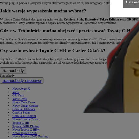
Ustawie
Wersja plug-in pozwala korzystać z trybu elektrycznego na co dzień, bez rezygnacji z elastyczności klasycznej h
Jakie wersje wyposażenia można wybrać?
W ofercie Carter Gdańsk dostępne są m.in. wersje:
Comfort, Style, Executive, Tokyo Edition oraz GR SP
w standardzie każdy wariant zapewnia bogaty zestaw wyposażenia i systemów bezpieczeństwa.
Gdzie w Trójmieście można obejrzeć i przetestować Toyotę C-HR?
Toyota Carter Gdańsk zaprasza do swojego salonu na prezentację nowej C-HR. Klienci mogą skorzystać z jaz
rozliczeniu. Oferta skierowana jest zarówno do klientów indywidualnych, jak i biznesowych, którzy poszukują
Czy warto wybrać Toyotę C-HR w Carter Gdańsk?
Toyota C-HR 2025 to samochód, który łączy styl, technologię i komfort. Szeroka gama napędów hybrydowych, 
zyskuje nie tylko innowacyjny samochód, ale też wsparcie doświadczonego zespołu doradców oraz atrakcyjne w
Samochody
Samochody
Samochody osobowe
Nowe Aygo X
Yaris
GR Yaris
Yaris Cross
Nowy Yaris Cross
Nowy Urban Cruiser
Corolla Hatchback
Corolla Sedan
Corolla TS Kombi
Nowa Corolla Cross
Toyota C-HR
Toyota C-HR Plug-in
Nowa Toyota C-HR+
Nowa Toyota bZ4X
Nowa Toyota bZ4X Touring