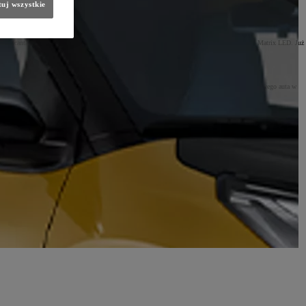
uj wszystkie
a z alcantary, fotele regulowane elektrycznie, system parkowania z kamerami 360° czy światła Matrix LED. Już
 elastyczny program KINTO One
. Dostępna jest również możliwość pozostawienia dotychczasowego auta w
en z najciekawszych modeli w swojej klasie. Wybierając Toyotę C-HR w salonie Carter Gdańsk, kierowca