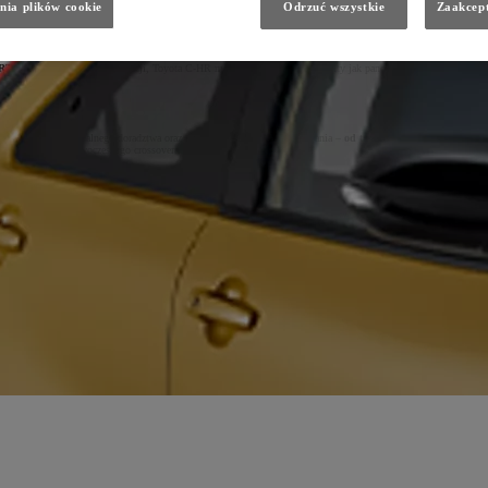
nia plików cookie
Odrzuć wszystkie
Zaakcept
ybrydy.
ORT
. W zależności od konfiguracji, Toyota C-HR może oferować takie elementy jak panoramiczny dach, tapicerk
dy testowej, indywidualnego doradztwa oraz dopasowanych form finansowania –
od tradycyjnego leasingu po
 niezawodnego i nowoczesnego crossovera.
dopracowane wnętrze, nowoczesne multimedia i rozbudowane systemy bezpieczeństwa sprawiają, że jest to jed
arunki zakupu i finansowania.