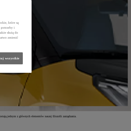
okie, które są
potrzeby i
także służą do
łatwo zmienić
uj wszystkie
stają jednym z głównych elementów naszej filozofii zarządzania.