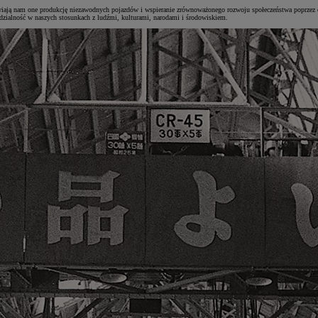
iają nam one produkcję niezawodnych pojazdów i wspieranie zrównoważonego rozwoju społeczeństwa poprzez o
dzialność w naszych stosunkach z ludźmi, kulturami, narodami i środowiskiem.