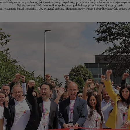
arówno kreatywność indywidualną, jak i wartość pracy zespołowej, przy jednoczesnym budowaniu wzajemnego 
Dąż do wzrostu dzięki harmonii ze społecznością globalną poprzez innowacyjne zarządzanie.
mi w zakresie badań i produkcji, aby osiągnąć stabilny, długoterminowy wzrost i obopólne korzyści, pozostaj