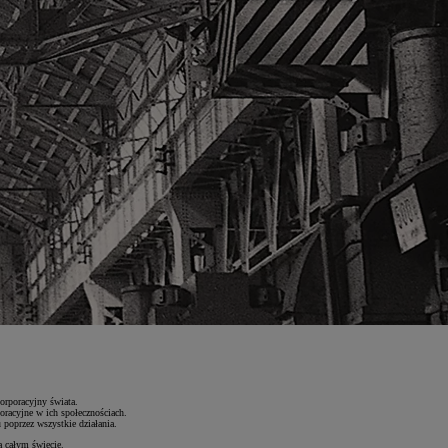
orporacyjny świata.
poracyjne w ich społecznościach.
 poprzez wszystkie działania.
na całym świecie.