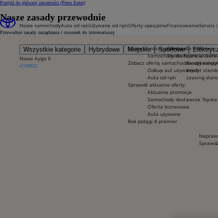
Przejdź do głównej zawartości
(Press Enter)
Nasze zasady przewodnie
Nowe samochody
Auta od ręki
Używane od ręki
Oferty specjalne
Finansowanie
Serwis i
Przewodnie zasady zarządzania i stosunek do interesariuszy
Sprawdź nasze promocje
Oferta dla firm
Serwis
Wszystkie kategorie
Hybrydowe
Miejskie
Sportowe
Elektryc
Samochody dostępne w krótki
Toyota Financial Serv
Nowe Aygo X
Zobacz ofertę samochodów używanyc
Kredyt niższy
HYBRID
Odkup aut używanych
Kredyt stand
Auta od ręki
Leasing stan
Sprawdź aktualne oferty
Aktualne promocje
Samochody dostawcze Toyota 
Oferta biznesowa
Auta używane
Rok potęgi 8 premier
Naprawy
Sprawdź