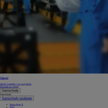
Od
105 300 zł
Corolla Hatchback
HYBRID
Jakość
Jakość wszędzie i we wszystkim
Dowiedz się więcej
Samochody
Samochody
Samochody osobowe
Nowe Aygo X
Yaris