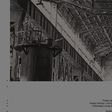
Od
81 900 zł
Yaris Cross
HYBRID
Szanuj ję
Szanuj kulturę i zwyc
Ukierunkuj swoją dz
Twórz 