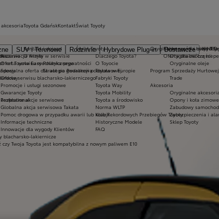
 akcesoria
Toyota Gdańsk
Kontakt
Świat Toyoty
Kontakt i dojazd
Świat Toyoty
Oryginalne części i oleje Toy
Ekobonus dla hybryd To
KINTO
zne
SUV i Terenowe
Rodzinne
Hybrydowe Plug-in
Dostawcze
m czasie
ices
Rezerwacja wizyty w serwisie
O firmie
Dlaczego Toyota?
Oferta dla osób z niep
Oryginalne części
h
ch rat Toyota Easy
Oferta serwisu mechanicznego
Polityka prywatności
O Toyocie
Oryginalne oleje
ardowy
Specjalna oferta dla aut po gwarancji podstawowej
Strategia Podatkowa
Toyota w Europie
Program Sprzedaży Hurtowej
dardowy
Oferta serwisu blacharsko-lakierniczego
Fabryki Toyoty
Trade
Promocje i usługi sezonowe
Toyota Way
Akcesoria
Gwarancje Toyoty
Toyota Mobility
Oryginalne akcesoria
Professional
Bezpłatne akcje serwisowe
Toyota a środowisko
Opony i koła zimowe
Globalna akcja serwisowa Takata
Norma WLTP
Zabudowy samochod
Pomoc drogowa w przypadku awarii lub kolizji
Klub Rekordowych Przebiegów Toyoty
Zabezpieczenia i al
Informacje techniczne
Historyczne Modele
Sklep Toyoty
Innowacje dla wygody Klientów
FAQ
 blacharsko-lakiernicze
 czy Twoja Toyota jest kompatybilna z nowym paliwem E10