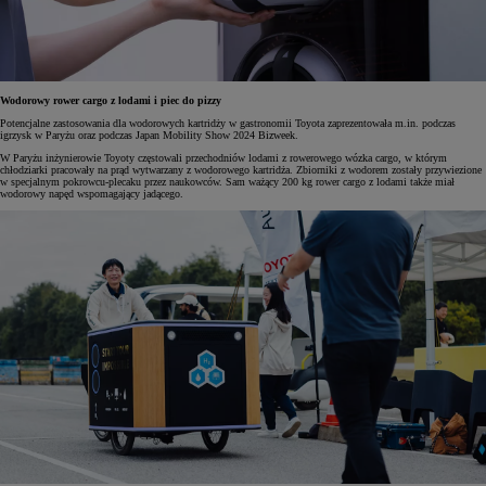
Wodorowy rower cargo z lodami i piec do pizzy
Potencjalne zastosowania dla wodorowych kartridży w gastronomii Toyota zaprezentowała m.in. podczas
igrzysk w Paryżu oraz podczas Japan Mobility Show 2024 Bizweek.
W Paryżu inżynierowie Toyoty częstowali przechodniów lodami z rowerowego wózka cargo, w którym
chłodziarki pracowały na prąd wytwarzany z wodorowego kartridża. Zbiorniki z wodorem zostały przywiezione
w specjalnym pokrowcu-plecaku przez naukowców. Sam ważący 200 kg rower cargo z lodami także miał
wodorowy napęd wspomagający jadącego.