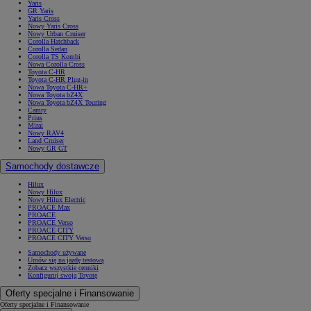
Yaris
GR Yaris
Yaris Cross
Nowy Yaris Cross
Nowy Urban Cruiser
Corolla Hatchback
Corolla Sedan
Corolla TS Kombi
Nowa Corolla Cross
Toyota C-HR
Toyota C-HR Plug-in
Nowa Toyota C-HR+
Nowa Toyota bZ4X
Nowa Toyota bZ4X Touring
Camry
Prius
Mirai
Nowy RAV4
Land Cruiser
Nowy GR GT
Samochody dostawcze
Hilux
Nowy Hilux
Nowy Hilux Electric
PROACE Max
PROACE
PROACE Verso
PROACE CITY
PROACE CITY Verso
Samochody używane
Umów się na jazdę testową
Zobacz wszystkie cenniki
Konfiguruj swoją Toyotę
Oferty specjalne i Finansowanie
Oferty specjalne i Finansowanie