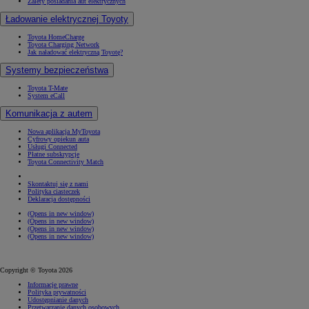
Zalety posiadania aut elektrycznych
Ładowanie elektrycznej Toyoty
Toyota HomeCharge
Toyota Charging Network
Jak naładować elektryczną Toyotę?
Systemy bezpieczeństwa
Toyota T-Mate
System eCall
Komunikacja z autem
Nowa aplikacja MyToyota
Cyfrowy opiekun auta
Usługi Connected
Płatne subskrypcje
Toyota Connectivity Match
Skontaktuj się z nami
Polityka ciasteczek
Deklaracja dostępności
(Opens in new window)
(Opens in new window)
(Opens in new window)
(Opens in new window)
Copyright © Toyota 2026
Informacje prawne
Polityka prywatności
Udostępnianie danych
Przetwarzanie danych osobowych