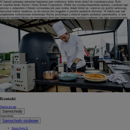
W Japonii pokazano natomiast kamienny piec wodorowy, który może służyć do wypiekania pizzy. Było
to wspólne dzieło Toyoty i firmy Rinnai Corporation. Wodór ma wysoką temperaturę spalania, a podczas tego
procesu w połączeniu z tlenem wytwarzana jest para wodna, dzięki której np. warzywa czy grzyby zachowują
najwyższe walory smakowe, co nie zawsze jest osiągalne w piecach opalanych drewnem. W trakcie prac nad
urządzeniem wykorzystano technologie Toyoty pochodzące z różnych etapów produkcji samochodów, w tym
piece do suszenia lakieru czy rozwiązania dotyczące bezpiecznego zasilania wodorem oraz jego monitorowania.
Kontakt
Napisz do nas
Samochody
Samochody
Samochody osobowe
Nowe Aygo X