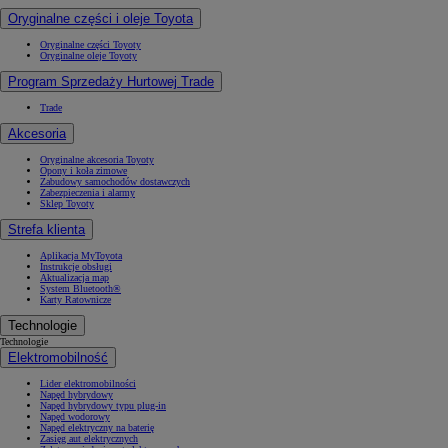
Oryginalne części i oleje Toyota
Oryginalne części Toyoty
Oryginalne oleje Toyoty
Program Sprzedaży Hurtowej Trade
Trade
Akcesoria
Oryginalne akcesoria Toyoty
Opony i koła zimowe
Zabudowy samochodów dostawczych
Zabezpieczenia i alarmy
Sklep Toyoty
Strefa klienta
Aplikacja MyToyota
Instrukcje obsługi
Aktualizacja map
System Bluetooth®
Karty Ratownicze
Technologie
Technologie
Elektromobilność
Lider elektromobilności
Napęd hybrydowy
Napęd hybrydowy typu plug-in
Napęd wodorowy
Napęd elektryczny na baterię
Zasięg aut elektrycznych