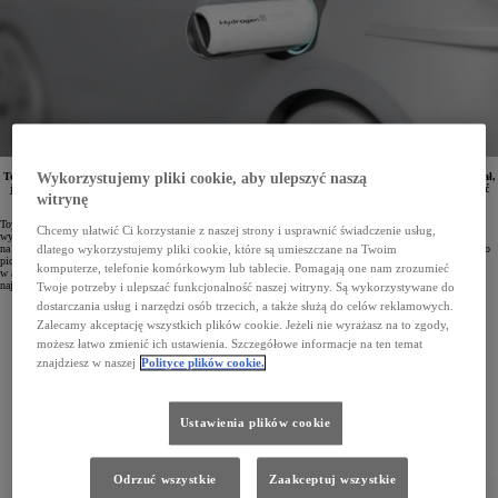
Toyota planuje wykorzystywać czystą energię nie tylko w motoryzacji. Ostatnio koncern zaprezentował,
Wykorzystujemy pliki cookie, aby ulepszyć naszą
jak wodorowe rozwiązania opracowane na bazie doświadczeń z modelu Mirai można wykorzystywać
witrynę
w gastronomii.
Toyota od wielu lat pracuje nad rozwojem technologii wodorowych. Pierwszy produkowany seryjnie model
Chcemy ułatwić Ci korzystanie z naszej strony i usprawnić świadczenie usług,
wykorzystujący ogniwa paliwowe – Mirai – w ofercie koncernu pojawił się już w 2014 roku, a obecnie
na rynku dostępna jest już druga generacja tego samochodu. Marka opracowała również prototyp legendarnego
dlatego wykorzystujemy pliki cookie, które są umieszczane na Twoim
pick-upa Hilux z tym rodzajem napędu. Moduły wodorowych ogniw paliwowych można też już znaleźć
komputerze, telefonie komórkowym lub tablecie. Pomagają one nam zrozumieć
w autobusach miejskich, ciężarówkach oraz w generatorach prądu. Koncern testuje również zastosowanie
najlżejszego pierwiastka do zasilania silników spalinowych.
Twoje potrzeby i ulepszać funkcjonalność naszej witryny. Są wykorzystywane do
dostarczania usług i narzędzi osób trzecich, a także służą do celów reklamowych.
Zalecamy akceptację wszystkich plików cookie. Jeżeli nie wyrażasz na to zgody,
możesz łatwo zmienić ich ustawienia. Szczegółowe informacje na ten temat
znajdziesz w naszej
Polityce plików cookie.
Ustawienia plików cookie
Odrzuć wszystkie
Zaakceptuj wszystkie