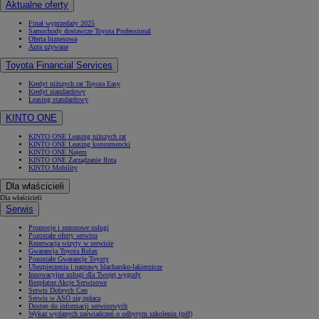
Aktualne oferty
Finał wyprzedaży 2025
Samochody dostawcze Toyota Professional
Oferta biznesowa
Auta używane
Toyota Financial Services
Kredyt niższych rat Toyota Easy
Kredyt standardowy
Leasing standardowy
KINTO ONE
KINTO ONE Leasing niższych rat
KINTO ONE Leasing konsumencki
KINTO ONE Najem
KINTO ONE Zarządzanie flotą
KINTO Mobility
Dla właścicieli
Dla właścicieli
Serwis
Promocje i sezonowe usługi
Pozostałe oferty serwisu
Rezerwacja wizyty w serwisie
Gwarancja Toyota Relax
Pozostałe Gwarancje Toyoty
Ubezpieczenia i naprawy blacharsko-lakiernicze
Innowacyjne usługi dla Twojej wygody
Bezpłatne Akcje Serwisowe
Serwis Dobrych Cen
Serwis w ASO się opłaca
Dostęp do informacji serwisowych
Wykaz wydanych zaświadczeń o odbytym szkoleniu (pdf)