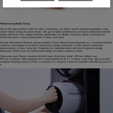
Wodorowe kartridże Toyoty
Toyota chce upowszechnić wodór nie tylko w motoryzacji, ale także w innych obszarach gospodarki, a tym
samym ułatwić dostęp do czystej energii. Jeśli gaz ten będzie produkowany przy użyciu odnawialnych źródeł
energii (takich jak wiatr, energia słoneczna, geotermalna czy odpady z biomasy), będzie to przyjazne dla
środowiska paliwo o zerowej emisyjności w całym cyklu życia.
Na bazie doświadczeń zebranych podczas produkcji Toyoty Mirai koncern opracował m.in. wymienne kartridże
wodorowe. Rozwiązanie to ma ułatwić korzystanie z energii wodorowej w wielu różnych codziennych
zastosowaniach, w domu i poza nim. Połączenie ich z modułem ogniw paliwowych zapewnia energię
elektryczną. Możliwe jest też wykorzystanie energii powstałej ze spalania wodoru.
Opracowane przez Toyotę wymienne zbiorniki mają cylindryczny kształt, 200 mm średnicy oraz
580 mm wysokości. Jeden pojemnik jest w stanie przechować do 4,7 l wodoru i waży 8 kg. Wersja na rynek
europejski dysponuje mocą 1,8 kWh, co pozwala m.in. korzystać z domowej kuchenki mikrofalowej przez 3-4
h.