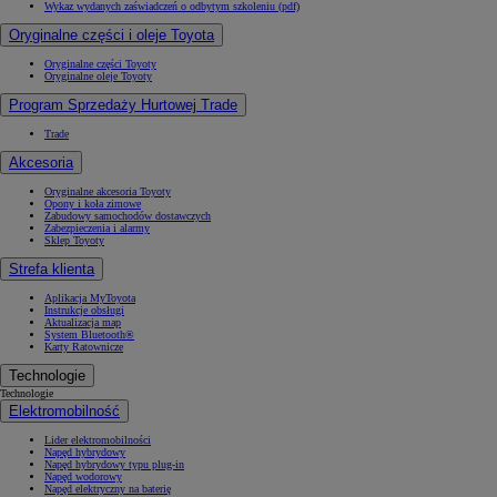
Wykaz wydanych zaświadczeń o odbytym szkoleniu (pdf)
Oryginalne części i oleje Toyota
Oryginalne części Toyoty
Oryginalne oleje Toyoty
Program Sprzedaży Hurtowej Trade
Trade
Akcesoria
Oryginalne akcesoria Toyoty
Opony i koła zimowe
Zabudowy samochodów dostawczych
Zabezpieczenia i alarmy
Sklep Toyoty
Strefa klienta
Aplikacja MyToyota
Instrukcje obsługi
Aktualizacja map
System Bluetooth®
Karty Ratownicze
Technologie
Technologie
Elektromobilność
Lider elektromobilności
Napęd hybrydowy
Napęd hybrydowy typu plug-in
Napęd wodorowy
Napęd elektryczny na baterię