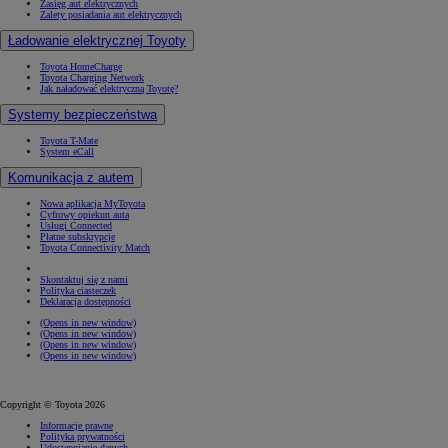
Zasięg aut elektrycznych
Zalety posiadania aut elektrycznych
Ładowanie elektrycznej Toyoty
Toyota HomeCharge
Toyota Charging Network
Jak naładować elektryczną Toyotę?
Systemy bezpieczeństwa
Toyota T-Mate
System eCall
Komunikacja z autem
Nowa aplikacja MyToyota
Cyfrowy opiekun auta
Usługi Connected
Płatne subskrypcje
Toyota Connectivity Match
Skontaktuj się z nami
Polityka ciasteczek
Deklaracja dostępności
(Opens in new window)
(Opens in new window)
(Opens in new window)
(Opens in new window)
Copyright © Toyota 2026
Informacje prawne
Polityka prywatności
Udostępnianie danych