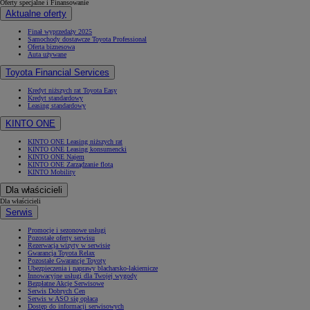
Oferty specjalne i Finansowanie
Aktualne oferty
Finał wyprzedaży 2025
Samochody dostawcze Toyota Professional
Oferta biznesowa
Auta używane
Toyota Financial Services
Kredyt niższych rat Toyota Easy
Kredyt standardowy
Leasing standardowy
KINTO ONE
KINTO ONE Leasing niższych rat
KINTO ONE Leasing konsumencki
KINTO ONE Najem
KINTO ONE Zarządzanie flotą
KINTO Mobility
Dla właścicieli
Dla właścicieli
Serwis
Promocje i sezonowe usługi
Pozostałe oferty serwisu
Rezerwacja wizyty w serwisie
Gwarancja Toyota Relax
Pozostałe Gwarancje Toyoty
Ubezpieczenia i naprawy blacharsko-lakiernicze
Innowacyjne usługi dla Twojej wygody
Bezpłatne Akcje Serwisowe
Serwis Dobrych Cen
Serwis w ASO się opłaca
Dostęp do informacji serwisowych