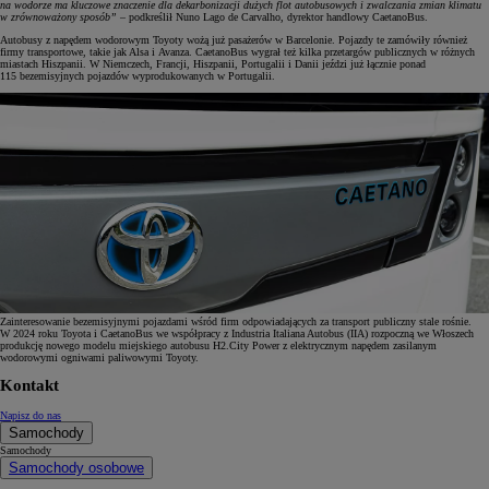
na wodorze ma kluczowe znaczenie dla dekarbonizacji dużych flot autobusowych i zwalczania zmian klimatu
w zrównoważony sposób”
– podkreślił Nuno Lago de Carvalho, dyrektor handlowy CaetanoBus.
Autobusy z napędem wodorowym Toyoty wożą już pasażerów w Barcelonie. Pojazdy te zamówiły również
firmy transportowe, takie jak Alsa i Avanza. CaetanoBus wygrał też kilka przetargów publicznych w różnych
miastach Hiszpanii. W Niemczech, Francji, Hiszpanii, Portugalii i Danii jeździ już łącznie ponad
115 bezemisyjnych pojazdów wyprodukowanych w Portugalii.
Zainteresowanie bezemisyjnymi pojazdami wśród firm odpowiadających za transport publiczny stale rośnie.
W 2024 roku Toyota i CaetanoBus we współpracy z Industria Italiana Autobus (IIA) rozpoczną we Włoszech
produkcję nowego modelu miejskiego autobusu H2.City Power z elektrycznym napędem zasilanym
wodorowymi ogniwami paliwowymi Toyoty.
Kontakt
Napisz do nas
Samochody
Samochody
Samochody osobowe