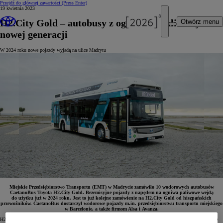
Przejdź do głównej zawartości
(Press Enter)
19 kwietnia 2023
H2.City Gold – autobusy z ogniwami paliwowymi
Otwórz menu
nowej generacji
W 2024 roku nowe pojazdy wyjadą na ulice Madrytu
Miejskie Przedsiębiorstwo Transportu (EMT) w Madrycie zamówiło 10 wodorowych autobusów
CaetanoBus Toyota H2.City Gold. Bezemisyjne pojazdy z napędem na ogniwa paliwowe wejdą
do użytku już w 2024 roku. Jest to już kolejne zamówienie na H2.City Gold od hiszpańskich
przewoźników. CaetanoBus dostarczył wodorowe pojazdy m.in. przedsiębiorstwu transportu miejskiego
w Barcelonie, a także firmom Alsa i Avanza.
H2.City Gold – bezemisyjne autobusy z napędem na ogniwa paliwowe Toyoty – już wkrótce wyjadą na ulice