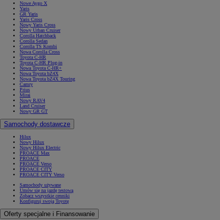
Nowe Aygo X
Yaris
GR Yaris
Yaris Cross
Nowy Yaris Cross
Nowy Urban Cruiser
Corolla Hatchback
Corolla Sedan
Corolla TS Kombi
Nowa Corolla Cross
Toyota C-HR
Toyota C-HR Plug-in
Nowa Toyota C-HR+
Nowa Toyota bZ4X
Nowa Toyota bZ4X Touring
Camry
Prius
Mirai
Nowy RAV4
Land Cruiser
Nowy GR GT
Samochody dostawcze
Hilux
Nowy Hilux
Nowy Hilux Electric
PROACE Max
PROACE
PROACE Verso
PROACE CITY
PROACE CITY Verso
Samochody używane
Umów się na jazdę testową
Zobacz wszystkie cenniki
Konfiguruj swoją Toyotę
Oferty specjalne i Finansowanie