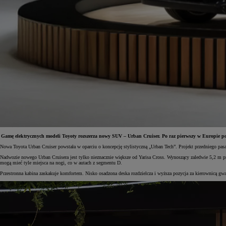
Gamę elektrycznych modeli Toyoty rozszerza nowy SUV – Urban Cruiser. Po raz pierwszy w Europie po
Nowa Toyota Urban Cruiser powstała w oparciu o koncepcję stylistyczną „Urban Tech”. Projekt przedniego pa
Od
81 900 zł
Nadwozie nowego Urban Cruisera jest tylko nieznacznie większe od Yarisa Cross. Wynoszący zaledwie 5,2 m p
mogą mieć tyle miejsca na nogi, co w autach z segmentu D.
Yaris Cross
Przestronna kabina zaskakuje komfortem. Nisko osadzona deska rozdzielcza i wyższa pozycja za kierownicą 
HYBRID