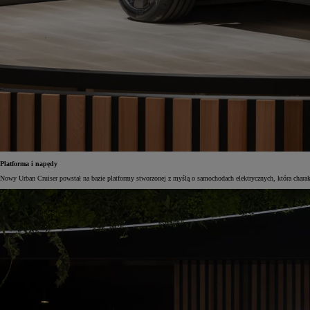
Platforma i napędy
Nowy Urban Cruiser powstał na bazie platformy stworzonej z myślą o samochodach elektrycznych, która charakt