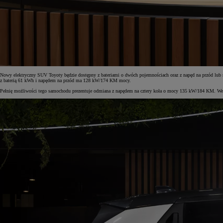
Od
105 300 zł
Corolla Hatchback
HYBRID
Nowy elektryczny SUV Toyoty będzie dostępny z bateriami o dwóch pojemnościach oraz z napęd na przód lub 
z baterią 61 kWh i napędem na przód ma 128 kW/174 KM mocy.
Pełnię możliwości tego samochodu prezentuje odmiana z napędem na cztery koła o mocy 135 kW/184 KM. Wersja