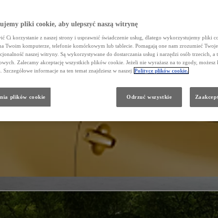
jemy pliki cookie, aby ulepszyć naszą witrynę
ć Ci korzystanie z naszej strony i usprawnić świadczenie usług, dlatego wykorzystujemy pliki co
na Twoim komputerze, telefonie komórkowym lub tablecie. Pomagają one nam zrozumieć Twoje 
cjonalność naszej witryny. Są wykorzystywane do dostarczania usług i narzędzi osób trzecich, a 
wych. Zalecamy akceptację wszystkich plików cookie. Jeżeli nie wyrażasz na to zgody, możesz 
a. Szczegółowe informacje na ten temat znajdziesz w naszej
Polityce plików cookie.
nia plików cookie
Odrzuć wszystkie
Zaakcept