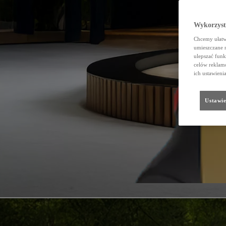
Wykorzystu
Chcemy ułatwi
umieszczane 
ulepszać funk
celów reklamo
ich ustawieni
Ustawie