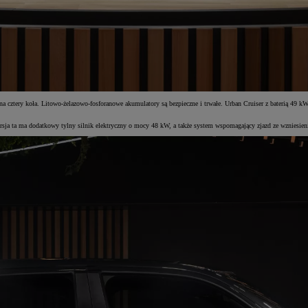
na cztery koła. Litowo-żelazowo-fosforanowe akumulatory są bezpieczne i trwałe. Urban Cruiser z baterią 4
 ta ma dodatkowy tylny silnik elektryczny o mocy 48 kW, a także system wspomagający zjazd ze wzniesienia 