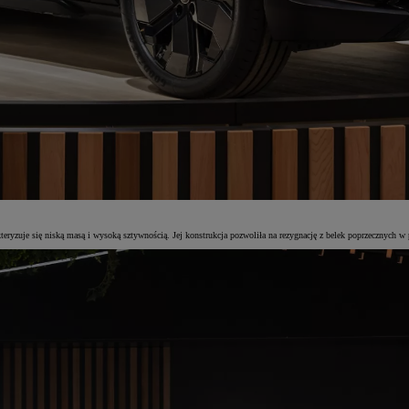
eryzuje się niską masą i wysoką sztywnością. Jej konstrukcja pozwoliła na rezygnację z belek poprzecznych w 