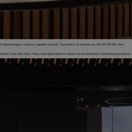
9 kWh będzie dostępny wyłącznie z napędem na przód. Samochód w tej odmianie ma 106 kW/144 KM. Auto
(DAC) oraz tryby Trail i Snow, które dają dodatkowe wsparcie na nawierzchniach o obniżonej przyczepności.