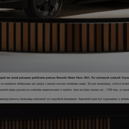
jazd ten został pokazany publicznie podczas Brussels Motor Show 2025. Na wybranych rynkach Toyota j
sa ze smukłymi reflektorami jest spójny z innymi nowymi modelami marki. Tył jest muskularny, a listwa świe
romień skrętu pozwala na swobodne manewrowanie w mieście. Auto ma duży rozstaw osi – 2700 mm, co umożliwi
gwarantują kierowcy doskonałą widoczność we wszystkich kierunkach. Samochód może być wyposażony w dodatk