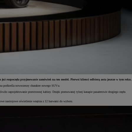
uż rozpoczęła przyjmowanie zamówień na ten model. Pierwsi klienci odbiorą auta jeszcze w tym roku.
tlna podkreśla nowoczesny charakter nowego SUV-a.
ło zaprojektowanie przestronnej kabiny. Dzięki przesuwanej tylnej kanapie pasażerowie drugiego rzędu
owe nastrojowe oświetlenie wnętrza z 12 barwami do wyboru.