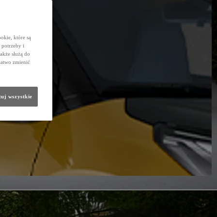
okie, które są
potrzeby i
także służą do
łatwo zmienić
uj wszystkie