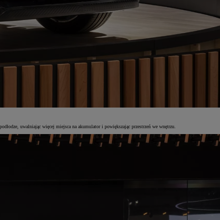
podłodze, uwalniając więcej miejsca na akumulator i powiększając przestrzeń we wnętrzu.