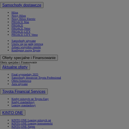
Samochody dostawcze
Hilux
Nowy Hilux
Nowy Hilux Electric
PROACE Max
PROACE
PROACE Verso
PROACE CITY
PROACE CITY Verso
Samochody używane
Umów się na jazdę testową
Zobacz wszystkie cenniki
Konfiguruj swoją Toyotę
Oferty specjalne i Finansowanie
Oferty specjalne i Finansowanie
Aktualne oferty
Finał wyprzedaży 2025
Samochody dostawcze Toyota Professional
Oferta biznesowa
Auta używane
Toyota Financial Services
Kredyt niższych rat Toyota Easy
Kredyt standardowy
Leasing standardowy
KINTO ONE
KINTO ONE Leasing niższych rat
KINTO ONE Leasing konsumencki
KINTO ONE Najem