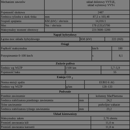
Mechanizm zaworów
układ dolotowy VVT-iE,
układ wylotowy VVT-i
Pojemność skokowa
2487
Średnica cylindra x skok tłoka
mm
87,5 x 103,48
Stopień sprężania
KM (kW) / obr/min
14,016:1
Moc
Nm / obr/min
178 (131)/5700
Maksymalny moment obrotowy
221/3600–5200
Napęd hybrydowy
Łączna moc układu hybrydowego
KM (kW)
222 (163)
Osiągi
Prędkość maksymalna
km/h
180
Przyspieszenie 0–100 km/h
s
8,1
Zużycie paliwa
Średnio wg WLTP
l/100 km
5,7–5,9
Pojemność baku
l
55
Emisja CO
2
Norma emisji spalin
EURO 6 AG
Średnio wg WLTP
g/km
128–133
Podwozie
Przednie zawieszenie
kolumny MacPhersona
Średnica stabilizatora przedniego zawieszenia
mm
24,2
Tylne zawieszenie
podwójne wahacze
Średnica stabilizatora tylnego zawieszenia
mm
23,2
Układ kierowniczy
Maksymalny zakres
2,76 obrotu
Promień zawracania kół
11,0 m
Promień zawracania karoserii
11,8 m