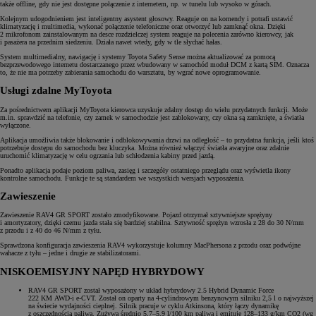
także offline, gdy nie jest dostępne połączenie z internetem, np. w tunelu lub wysoko w górach.
Kolejnym udogodnieniem jest inteligentny asystent głosowy. Reaguje on na komendy i potrafi ustawić
klimatyzację i multimedia, wykonać połączenie telefoniczne oraz otworzyć lub zamknąć okna. Dzięki
2 mikrofonom zainstalowanym na desce rozdzielczej system reaguje na polecenia zarówno kierowcy, jak
i pasażera na przednim siedzeniu. Działa nawet wtedy, gdy w tle słychać hałas.
System multimedialny, nawigację i systemy Toyota Safety Sense można aktualizować za pomocą
bezprzewodowego internetu dostarczanego przez wbudowany w samochód moduł DCM z kartą SIM. Oznacza
to, że nie ma potrzeby zabierania samochodu do warsztatu, by wgrać nowe oprogramowanie.
Usługi zdalne MyToyota
Za pośrednictwem aplikacji MyToyota kierowca uzyskuje zdalny dostęp do wielu przydatnych funkcji. Może
m.in. sprawdzić na telefonie, czy zamek w samochodzie jest zablokowany, czy okna są zamknięte, a światła
wyłączone.
Aplikacja umożliwia także blokowanie i odblokowywania drzwi na odległość – to przydatna funkcja, jeśli ktoś
potrzebuje dostępu do samochodu bez kluczyka. Można również włączyć światła awaryjne oraz zdalnie
uruchomić klimatyzację w celu ogrzania lub schłodzenia kabiny przed jazdą.
Ponadto aplikacja podaje poziom paliwa, zasięg i szczegóły ostatniego przeglądu oraz wyświetla ikony
kontrolne samochodu. Funkcje te są standardem we wszystkich wersjach wyposażenia.
Zawieszenie
Zawieszenie RAV4 GR SPORT zostało zmodyfikowane. Pojazd otrzymał sztywniejsze sprężyny
i amortyzatory, dzięki czemu jazda stała się bardziej stabilna. Sztywność sprężyn wzrosła z 28 do 30 N/mm
z przodu i z 40 do 46 N/mm z tyłu.
Sprawdzona konfiguracja zawieszenia RAV4 wykorzystuje kolumny MacPhersona z przodu oraz podwójne
wahacze z tyłu – jedne i drugie ze stabilizatorami.
NISKOEMISYJNY NAPĘD HYBRYDOWY
RAV4 GR SPORT został wyposażony w układ hybrydowy 2.5 Hybrid Dynamic Force
222 KM AWD-i e‑CVT. Został on oparty na 4-cylindrowym benzynowym silniku 2,5 l o najwyższej
na świecie wydajności cieplnej. Silnik pracuje w cyklu Atkinsona, który łączy dynamikę
z oszczędnością paliwa. Zużywa średnio 5,7–5,9 l/100 km paliwa i emituje 128–133 g/km CO2 (wg