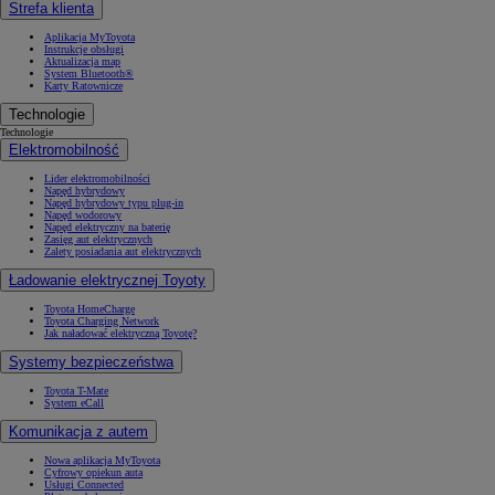
Strefa klienta
Aplikacja MyToyota
Instrukcje obsługi
Aktualizacja map
System Bluetooth®
Karty Ratownicze
Technologie
Technologie
Elektromobilność
Lider elektromobilności
Napęd hybrydowy
Napęd hybrydowy typu plug-in
Napęd wodorowy
Napęd elektryczny na baterię
Zasięg aut elektrycznych
Zalety posiadania aut elektrycznych
Ładowanie elektrycznej Toyoty
Toyota HomeCharge
Toyota Charging Network
Jak naładować elektryczną Toyotę?
Systemy bezpieczeństwa
Toyota T-Mate
System eCall
Komunikacja z autem
Nowa aplikacja MyToyota
Cyfrowy opiekun auta
Usługi Connected