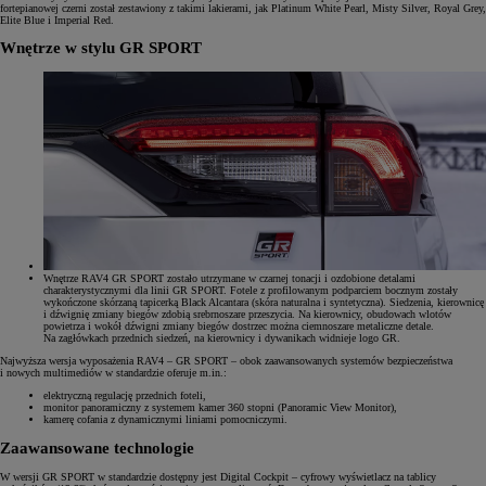
fortepianowej czerni został zestawiony z takimi lakierami, jak Platinum White Pearl, Misty Silver, Royal Grey,
Elite Blue i Imperial Red.
Wnętrze w stylu GR SPORT
Wnętrze RAV4 GR SPORT zostało utrzymane w czarnej tonacji i ozdobione detalami
charakterystycznymi dla linii GR SPORT. Fotele z profilowanym podparciem bocznym zostały
wykończone skórzaną tapicerką Black Alcantara (skóra naturalna i syntetyczna). Siedzenia, kierownicę
i dźwignię zmiany biegów zdobią srebrnoszare przeszycia. Na kierownicy, obudowach wlotów
powietrza i wokół dźwigni zmiany biegów dostrzec można ciemnoszare metaliczne detale.
Na zagłówkach przednich siedzeń, na kierownicy i dywanikach widnieje logo GR.
Najwyższa wersja wyposażenia RAV4 – GR SPORT – obok zaawansowanych systemów bezpieczeństwa
i nowych multimediów w standardzie oferuje m.in.:
elektryczną regulację przednich foteli,
monitor panoramiczny z systemem kamer 360 stopni (Panoramic View Monitor),
kamerę cofania z dynamicznymi liniami pomocniczymi.
Zaawansowane technologie
W wersji GR SPORT w standardzie dostępny jest Digital Cockpit – cyfrowy wyświetlacz na tablicy