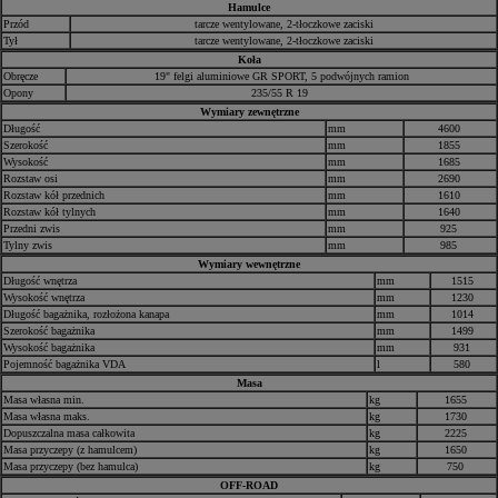
Hamulce
Przód
tarcze wentylowane, 2-tłoczkowe zaciski
Tył
tarcze wentylowane, 2-tłoczkowe zaciski
Koła
Obręcze
19" felgi aluminiowe GR SPORT, 5 podwójnych ramion
Opony
235/55 R 19
Wymiary zewnętrzne
Długość
mm
4600
Szerokość
mm
1855
Wysokość
mm
1685
Rozstaw osi
mm
2690
Rozstaw kół przednich
mm
1610
Rozstaw kół tylnych
mm
1640
Przedni zwis
mm
925
Tylny zwis
mm
985
Wymiary wewnętrzne
Długość wnętrza
mm
1515
Wysokość wnętrza
mm
1230
Długość bagażnika, rozłożona kanapa
mm
1014
Szerokość bagażnika
mm
1499
Wysokość bagażnika
mm
931
Pojemność bagażnika VDA
l
580
Masa
Masa własna min.
kg
1655
Masa własna maks.
kg
1730
Dopuszczalna masa całkowita
kg
2225
Masa przyczepy (z hamulcem)
kg
1650
Masa przyczepy (bez hamulca)
kg
750
OFF-ROAD