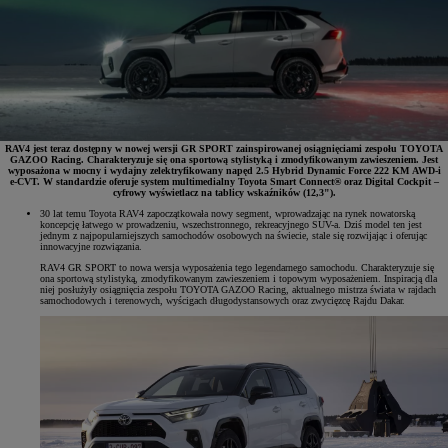
RAV4 jest teraz dostępny w nowej wersji GR SPORT zainspirowanej osiągnięciami zespołu TOYOTA
GAZOO Racing. Charakteryzuje się ona sportową stylistyką i zmodyfikowanym zawieszeniem. Jest
wyposażona w mocny i wydajny zelektryfikowany napęd 2.5 Hybrid Dynamic Force 222 KM AWD-i
e‑CVT. W standardzie oferuje system multimedialny Toyota Smart Connect® oraz Digital Cockpit –
cyfrowy wyświetlacz na tablicy wskaźników (12,3").
30 lat temu Toyota RAV4 zapoczątkowała nowy segment, wprowadzając na rynek nowatorską
koncepcję łatwego w prowadzeniu, wszechstronnego, rekreacyjnego SUV-a. Dziś model ten jest
jednym z najpopularniejszych samochodów osobowych na świecie, stale się rozwijając i oferując
innowacyjne rozwiązania.
RAV4 GR SPORT to nowa wersja wyposażenia tego legendarnego samochodu. Charakteryzuje się
ona sportową stylistyką, zmodyfikowanym zawieszeniem i topowym wyposażeniem. Inspiracją dla
niej posłużyły osiągnięcia zespołu TOYOTA GAZOO Racing, aktualnego mistrza świata w rajdach
samochodowych i terenowych, wyścigach długodystansowych oraz zwycięzcę Rajdu Dakar.