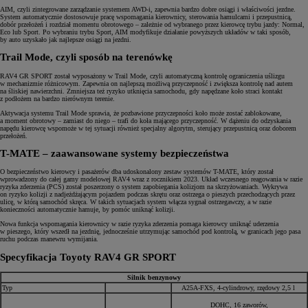
AIM, czyli zintegrowane zarządzanie systemem AWD-i, zapewnia bardzo dobre osiągi i właściwości jezdne.
System automatycznie dostosowuje pracę wspomagania kierownicy, sterowania hamulcami i przepustnicą,
dobór przełożeń i rozdział momentu obrotowego – zależnie od wybranego przez kierowcę trybu jazdy: Normal,
Eco lub Sport. Po wybraniu trybu Sport, AIM modyfikuje działanie powyższych układów w taki sposób,
by auto uzyskało jak najlepsze osiągi na jezdni.
Trail Mode, czyli sposób na terenówkę
RAV4 GR SPORT został wyposażony w Trail Mode, czyli automatyczną kontrolę ograniczenia uślizgu
w mechanizmie różnicowym. Zapewnia on najlepszą możliwą przyczepność i zwiększa kontrolę nad autem
na śliskiej nawierzchni. Zmniejsza też ryzyko utknięcia samochodu, gdy napędzane koło straci kontakt
z podłożem na bardzo nierównym terenie.
Aktywacja systemu Trail Mode sprawia, że pozbawione przyczepności koło może zostać zablokowane,
a moment obrotowy – zamiast do niego – trafi do koła mającego przyczepność. W dążeniu do odzyskania
napędu kierowcę wspomoże w tej sytuacji również specjalny algorytm, sterujący przepustnicą oraz doborem
przełożeń.
T-MATE – zaawansowane systemy bezpieczeństwa
O bezpieczeństwo kierowcy i pasażerów dba udoskonalony zestaw systemów T-MATE, który został
wprowadzony do całej gamy modelowej RAV4 wraz z rocznikiem 2023. Układ wczesnego reagowania w razie
ryzyka zderzenia (PCS) został poszerzony o system zapobiegania kolizjom na skrzyżowaniach. Wykrywa
on ryzyko kolizji z nadjeżdżającym pojazdem podczas skrętu oraz ostrzega o pieszych przechodzących przez
ulicę, w którą samochód skręca. W takich sytuacjach system włącza sygnał ostrzegawczy, a w razie
konieczności automatycznie hamuje, by pomóc uniknąć kolizji.
Nowa funkcja wspomagania kierownicy w razie ryzyka zderzenia pomaga kierowcy uniknąć uderzenia
w pieszego, który wszedł na jezdnię, jednocześnie utrzymując samochód pod kontrolą, w granicach jego pasa
ruchu podczas manewru wymijania.
Specyfikacja Toyoty RAV4 GR SPORT
Silnik benzynowy
Typ
A25A-FXS, 4-cylindrowy, rzędowy 2,5 l
DOHC, 16 zaworów,