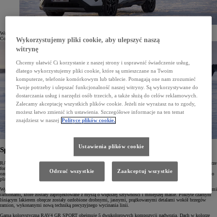
Wcześniej wersja GR SPORT została wprowadzona do takich modeli, jak Yaris, Yaris Cross, Toyota C-HR,
Corolla i Hilux.
Wykorzystujemy pliki cookie, aby ulepszyć naszą
witrynę
Chcemy ułatwić Ci korzystanie z naszej strony i usprawnić świadczenie usług,
dlatego wykorzystujemy pliki cookie, które są umieszczane na Twoim
komputerze, telefonie komórkowym lub tablecie. Pomagają one nam zrozumieć
Twoje potrzeby i ulepszać funkcjonalność naszej witryny. Są wykorzystywane do
dostarczania usług i narzędzi osób trzecich, a także służą do celów reklamowych.
Zalecamy akceptację wszystkich plików cookie. Jeżeli nie wyrażasz na to zgody,
możesz łatwo zmienić ich ustawienia. Szczegółowe informacje na ten temat
znajdziesz w naszej
Polityce plików cookie.
Ustawienia plików cookie
Sportowa stylistyka
RAV4 GR SPORT zachwyca sportowym wyglądem podkreślonym zderzakami, nadkolami i progami w kolorze
fortepianowej czerni, a także lakierowanym przednim grillem GR SPORT. Dolne części zderzaków zostały
Odrzuć wszystkie
Zaakceptuj wszystkie
ozdobione ciemnoszarym, metalicznym wykończeniem. Na przednim grillu i drzwiach bagażnika umieszczono
plakietki z logo GR.
Wyjątkowy charakter wersji GR SPORT podkreślają 19" felgi aluminiowe GR SPORT z pięcioma podwójnymi
ramionami, które zostały zaprojektowane z myślą o większej sztywności i mniejszej masie. Pokryte czarnym
lśniącym lakierem obręcze zostały ozdobione drobnymi, jasnymi, prążkowanymi detalami wokół brzegów
ramion, wykonanymi nową techniką precyzyjnego wycinania linii.
Gama kolorystyczna RAV4 GR SPORT obejmuje 5 dwukolorowych kompozycji nadwozia. Dach w kolorze