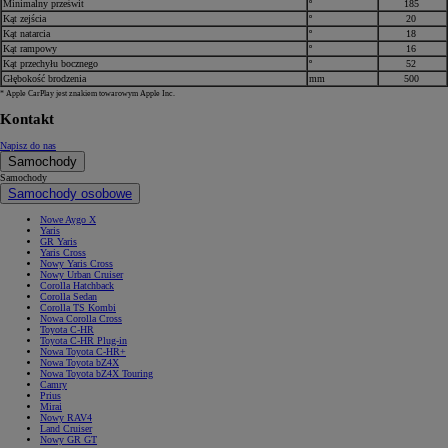
Minimalny prześwit
º
185
Kąt zejścia
º
20
Kąt natarcia
º
18
Kąt rampowy
º
16
Kąt przechyłu bocznego
º
52
Głębokość brodzenia
mm
500
* Apple CarPlay jest znakiem towarowym Apple Inc.
Kontakt
Napisz do nas
Samochody
Samochody
Samochody osobowe
Nowe Aygo X
Yaris
GR Yaris
Yaris Cross
Nowy Yaris Cross
Nowy Urban Cruiser
Corolla Hatchback
Corolla Sedan
Corolla TS Kombi
Nowa Corolla Cross
Toyota C-HR
Toyota C-HR Plug-in
Nowa Toyota C-HR+
Nowa Toyota bZ4X
Nowa Toyota bZ4X Touring
Camry
Prius
Mirai
Nowy RAV4
Land Cruiser
Nowy GR GT