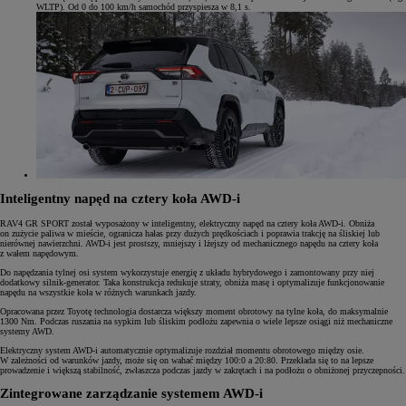
WLTP). Od 0 do 100 km/h samochód przyspiesza w 8,1 s.
Inteligentny napęd na cztery koła AWD-i
RAV4 GR SPORT został wyposażony w inteligentny, elektryczny napęd na cztery koła AWD-i. Obniża
on zużycie paliwa w mieście, ogranicza hałas przy dużych prędkościach i poprawia trakcję na śliskiej lub
nierównej nawierzchni. AWD-i jest prostszy, mniejszy i lżejszy od mechanicznego napędu na cztery koła
z wałem napędowym.
Do napędzania tylnej osi system wykorzystuje energię z układu hybrydowego i zamontowany przy niej
dodatkowy silnik-generator. Taka konstrukcja redukuje straty, obniża masę i optymalizuje funkcjonowanie
napędu na wszystkie koła w różnych warunkach jazdy.
Opracowana przez Toyotę technologia dostarcza większy moment obrotowy na tylne koła, do maksymalnie
1300 Nm. Podczas ruszania na sypkim lub śliskim podłożu zapewnia o wiele lepsze osiągi niż mechaniczne
systemy AWD.
Elektryczny system AWD-i automatycznie optymalizuje rozdział momentu obrotowego między osie.
W zależności od warunków jazdy, może się on wahać między 100:0 a 20:80. Przekłada się to na lepsze
prowadzenie i większą stabilność, zwłaszcza podczas jazdy w zakrętach i na podłożu o obniżonej przyczepności.
Zintegrowane zarządzanie systemem AWD-i