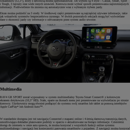
wskaźników (12,3"), który z łatwością można spersonalizować. Do wyboru są 4 style – Casual, Smart, Sport
i Tough, 3 layouty oraz wiele innych ustawień. Kierowca może wybrać sposób prezentowania najistotniejszych
informacji. Podświetlenie tła zmienia się automatycznie wraz z wybranym trybem jazdy.
Ekran można podzielić na 3 strefy. W środkowej części prezentowane są najczęściej używane informacje, takie
jak wskazówki systemów bezpieczeństwa czynnego. W dwóch pozostałych sekcjach mogą być wyświetlane
dane o ekonomii jazdy czy informacje o odtwarzanym przez system audio utworze.
Multimedia
RAV4 GR SPORT został wyposażony w system multimedialny Toyota Smart Connect® z kolorowym
ekranem dotykowym (10,5" HD). Stałe, oparte na ikonach menu jest prezentowane na wyświetlaczu po stronie
kierowcy. Użytkownicy mogą również podłączyć do systemu swój smartfon lub tablet za pomocą interfejsów
Apple CarPlay* lub Android Auto™.
W standardzie dostępna jest też nawigacja Connected z mapami online i 4-letnią darmową transmisją danych,
umożliwiająca dokładne planowanie podróży w oparciu o aktualizowane na bieżąco informacje. Czteroletni
dostęp do internetu w cenie auta sprawia, że można korzystać z wszystkich funkcji online systemu
multimedialnego i nawigacji bez konieczności parowania smartfonów z pojazdem. Z nawigacji można korzystać