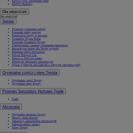
KINTO ONE Zarządzanie flotą
KINTO Mobility
Dla właścicieli
Dla właścicieli
Serwis
Promocje i sezonowe usługi
Pozostałe oferty serwisu
Rezerwacja wizyty w serwisie
Gwarancja Toyota Relax
Pozostałe Gwarancje Toyoty
Ubezpieczenia i naprawy blacharsko-lakiernicze
Innowacyjne usługi dla Twojej wygody
Bezpłatne Akcje Serwisowe
Serwis Dobrych Cen
Serwis w ASO się opłaca
Dostęp do informacji serwisowych
Wykaz wydanych zaświadczeń o odbytym szkoleniu (pdf)
Oryginalne części i oleje Toyota
Oryginalne części Toyoty
Oryginalne oleje Toyoty
Program Sprzedaży Hurtowej Trade
Trade
Akcesoria
Oryginalne akcesoria Toyoty
Opony i koła zimowe
Zabudowy samochodów dostawczych
Zabezpieczenia i alarmy
Sklep Toyoty