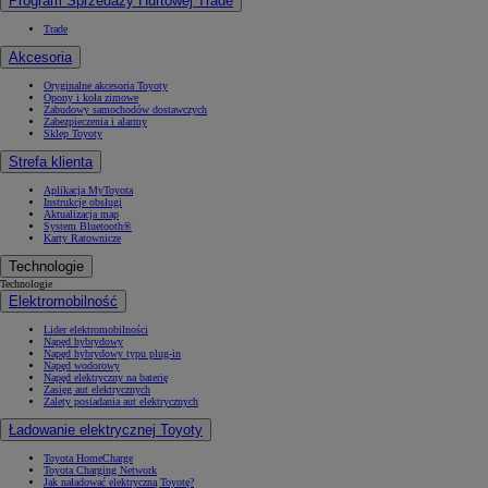
Program Sprzedaży Hurtowej Trade
Trade
Akcesoria
Oryginalne akcesoria Toyoty
Opony i koła zimowe
Zabudowy samochodów dostawczych
Zabezpieczenia i alarmy
Sklep Toyoty
Strefa klienta
Aplikacja MyToyota
Instrukcje obsługi
Aktualizacja map
System Bluetooth®
Karty Ratownicze
Technologie
Technologie
Elektromobilność
Lider elektromobilności
Napęd hybrydowy
Napęd hybrydowy typu plug-in
Napęd wodorowy
Napęd elektryczny na baterię
Zasięg aut elektrycznych
Zalety posiadania aut elektrycznych
Ładowanie elektrycznej Toyoty
Toyota HomeCharge
Toyota Charging Network
Jak naładować elektryczną Toyotę?