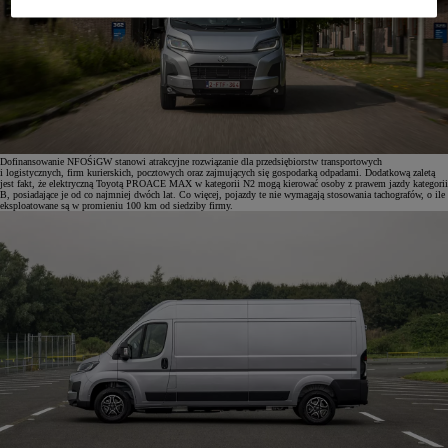
Dofinansowanie NFOŚiGW stanowi atrakcyjne rozwiązanie dla przedsiębiorstw transportowych
i logistycznych, firm kurierskich, pocztowych oraz zajmujących się gospodarką odpadami. Dodatkową zaletą
jest fakt, że elektryczną Toyotą PROACE MAX w kategorii N2 mogą kierować osoby z prawem jazdy kategorii
B, posiadające je od co najmniej dwóch lat. Co więcej, pojazdy te nie wymagają stosowania tachografów, o ile
eksploatowane są w promieniu 100 km od siedziby firmy.