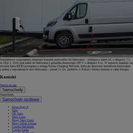
Standardowe wyposażenie obejmuje komplet przewodów do ładowania – trójfazowy kabel AC o długości 7,5
m (Typ 2, 32A) oraz kabel do ładowania z gniazdka domowego 230 V o długości 6 m. W zestawie znajduje się
również karta RFID powiązana z usługą Toyota Charging Network, która po aktywacji umożliwia korzystanie
z jednej z największych sieci ładowania – ponad 11 tys. punktów w Polsce i blisko miliona w całej Europie.
Kontakt
Napisz do nas
Samochody
Samochody
Samochody osobowe
Nowe Aygo X
Yaris
GR Yaris
Yaris Cross
Nowy Yaris Cross
Nowy Urban Cruiser
Corolla Hatchback
Corolla Sedan