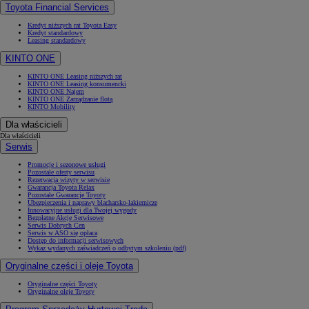
Toyota Financial Services
Kredyt niższych rat Toyota Easy
Kredyt standardowy
Leasing standardowy
KINTO ONE
KINTO ONE Leasing niższych rat
KINTO ONE Leasing konsumencki
KINTO ONE Najem
KINTO ONE Zarządzanie flotą
KINTO Mobility
Dla właścicieli
Dla właścicieli
Serwis
Promocje i sezonowe usługi
Pozostałe oferty serwisu
Rezerwacja wizyty w serwisie
Gwarancja Toyota Relax
Pozostałe Gwarancje Toyoty
Ubezpieczenia i naprawy blacharsko-lakiernicze
Innowacyjne usługi dla Twojej wygody
Bezpłatne Akcje Serwisowe
Serwis Dobrych Cen
Serwis w ASO się opłaca
Dostęp do informacji serwisowych
Wykaz wydanych zaświadczeń o odbytym szkoleniu (pdf)
Oryginalne części i oleje Toyota
Oryginalne części Toyoty
Oryginalne oleje Toyoty