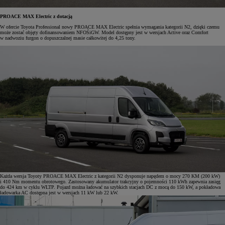
PROACE MAX Electric z dotacją
W ofercie Toyota Professional nowy PROACE MAX Electric spełnia wymagania kategorii N2, dzięki czemu
może zostać objęty dofinansowaniem NFOŚiGW. Model dostępny jest w wersjach Active oraz Comfort
w nadwoziu furgon o dopuszczalnej masie całkowitej do 4,25 tony.
Każda wersja Toyoty PROACE MAX Electric z kategorii N2 dysponuje napędem o mocy 270 KM (200 kW)
i 410 Nm momentu obrotowego. Zastosowany akumulator trakcyjny o pojemności 110 kWh zapewnia zasięg
do 424 km w cyklu WLTP. Pojazd można ładować na szybkich stacjach DC z mocą do 150 kW, a pokładowa
ładowarka AC dostępna jest w wersjach 11 kW lub 22 kW.