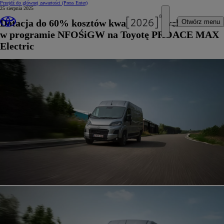
Przejdź do głównej zawartości
(Press Enter)
25 sierpnia 2025
Dotacja do 60% kosztów kwalifikowanych
Otwórz menu
w programie NFOŚiGW na Toyotę PROACE MAX
Electric