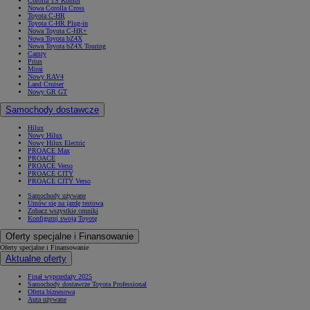
Corolla TS Kombi
Nowa Corolla Cross
Toyota C-HR
Toyota C-HR Plug-in
Nowa Toyota C-HR+
Nowa Toyota bZ4X
Nowa Toyota bZ4X Touring
Camry
Prius
Mirai
Nowy RAV4
Land Cruiser
Nowy GR GT
Samochody dostawcze
Hilux
Nowy Hilux
Nowy Hilux Electric
PROACE Max
PROACE
PROACE Verso
PROACE CITY
PROACE CITY Verso
Samochody używane
Umów się na jazdę testową
Zobacz wszystkie cenniki
Konfiguruj swoją Toyotę
Oferty specjalne i Finansowanie
Oferty specjalne i Finansowanie
Aktualne oferty
Finał wyprzedaży 2025
Samochody dostawcze Toyota Professional
Oferta biznesowa
Auta używane