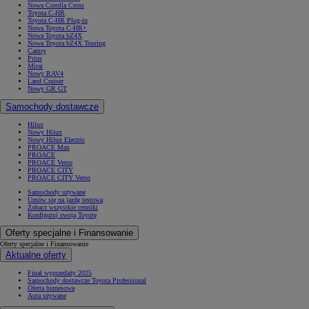
Nowa Corolla Cross
Toyota C-HR
Toyota C-HR Plug-in
Nowa Toyota C-HR+
Nowa Toyota bZ4X
Nowa Toyota bZ4X Touring
Camry
Prius
Mirai
Nowy RAV4
Land Cruiser
Nowy GR GT
Samochody dostawcze
Hilux
Nowy Hilux
Nowy Hilux Electric
PROACE Max
PROACE
PROACE Verso
PROACE CITY
PROACE CITY Verso
Samochody używane
Umów się na jazdę testową
Zobacz wszystkie cenniki
Konfiguruj swoją Toyotę
Oferty specjalne i Finansowanie
Oferty specjalne i Finansowanie
Aktualne oferty
Finał wyprzedaży 2025
Samochody dostawcze Toyota Professional
Oferta biznesowa
Auta używane