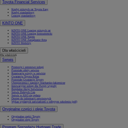
Toyota Financial Services
Kredyt niższych rat Toyota Easy
Kredyt standardowy
Leasing standardowy
KINTO ONE
KINTO ONE Leasing niższych rat
KINTO ONE Leasing konsumencki
KINTO ONE Najem
KINTO ONE Zarządzanie flotą
KINTO Mobility
Dla właścicieli
Dla właścicieli
Serwis
Promocje i sezonowe usługi
Pozostałe oferty serwisu
Rezerwacja wizyty w serwisie
Gwarancja Toyota Relax
Pozostałe Gwarancje Toyoty
Ubezpieczenia i naprawy blacharsko-lakiernicze
Innowacyjne usługi dla Twojej wygody
Bezpłatne Akcje Serwisowe
Serwis Dobrych Cen
Serwis w ASO się opłaca
Dostęp do informacji serwisowych
Wykaz wydanych zaświadczeń o odbytym szkoleniu (pdf)
Oryginalne części i oleje Toyota
Oryginalne części Toyoty
Oryginalne oleje Toyoty
Program Sprzedaży Hurtowej Trade