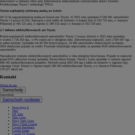
elastyczność w realizacji celów przy jednoczesnym maksymalnym wykorzystaniu atutów Systemu
Produkcyjnego Toyoty i technologii TNGA.
Toyota najchętniej wybieraną marką na świecie
Od 13 lat najpopularniejszą marką na świecie jest Toyota. W 2022 roku sprzedano 9 566 961 samochodów
Toyoty i Lexusa (-0,5%). Najwięcej z nich trafiło do klientów w krajach Azji (3 324 735 aut), w Ameryce
Północnej (2 445 125 aut), w Japonii (1 289 132 auta) i w Europie (1 032 159 aut).
2,7 miliona zelektryfikowanych aut Toyoty
Rośnie popularność zelektryfikowanych samochodów Toyoty i Lexusa, których w 2022 roku sprzedano
w liczbie 2 726 263 egz., o 4% więcej niż w ubiegłym roku. Zdecydowana większość, czyli 2 603 007 egz. –
to pełne hybrydy. Sprzedano też 90 346 hybryd plug-in, 24 466 samochodów elektrycznych na baterie,
3924 elektryczne pojazdy na wodór. Pozostałe technologie odpowiadały za sprzedaż 4520 zelektryfikowanych
samochodów.
Największym rynkiem zelektryfikowanych samochodów w roku ubiegłym była Europa. Pojazdy te stanowiły
ponad 65% całkowitej rocznej sprzedaży Toyota Motor Europe. Toyota i Lexus sprzedały w naszym regionie
688 185 zelektryfikowanych pojazdów. Niewiele mniej (663 504 egz.) trafiło do klientów w regionie Azji,
włączając Chiny. Klienci w Japonii kupili 580 364 zelektryfikowane Toyoty, a w Ameryce Północnej –
578 527 takich aut.
Kontakt
Napisz do nas
Samochody
Samochody
Samochody osobowe
Nowe Aygo X
Yaris
GR Yaris
Yaris Cross
Nowy Yaris Cross
Nowy Urban Cruiser
Corolla Hatchback
Corolla Sedan
Corolla TS Kombi