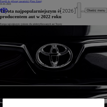
Przejdź do głównej zawartości
(Press Enter)
31-01-2023
Toyota najpopularniejszym światowym
Otwórz menu
producentem aut w 2022 roku
Europa największym rynkiem dla zelektryfikowanych aut Toyoty