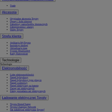
Trade
Akcesoria
Oryginalne akcesoria Toyoty
Opony i koła zimowe
Zabudowy samochodów dostawczych
Zabezpieczenia i alarmy
Sklep Toyoty
Strefa klienta
Aplikacja MyToyota
Instrukcje obsługi
Aktualizacja map
System Bluetooth®
Karty Ratownicze
Technologie
Technologie
Elektromobilność
Lider elektromobilności
Napęd hybrydowy
Napęd hybrydowy typu plug-in
Napęd wodorowy
Napęd elektryczny na baterię
Zasięg aut elektrycznych
Zalety posiadania aut elektrycznych
Ładowanie elektrycznej Toyoty
Toyota HomeCharge
Toyota Charging Network
Jak naładować elektryczną Toyotę?