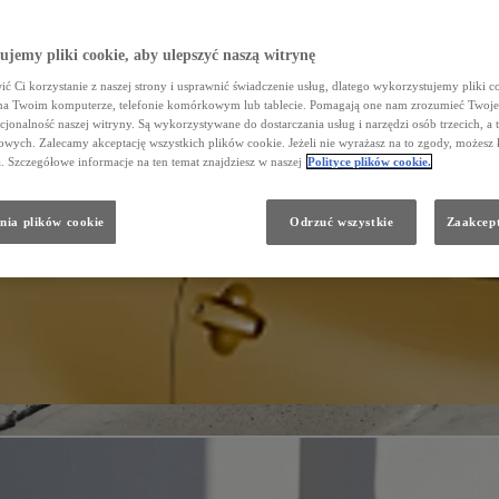
jemy pliki cookie, aby ulepszyć naszą witrynę
ć Ci korzystanie z naszej strony i usprawnić świadczenie usług, dlatego wykorzystujemy pliki co
na Twoim komputerze, telefonie komórkowym lub tablecie. Pomagają one nam zrozumieć Twoje 
cjonalność naszej witryny. Są wykorzystywane do dostarczania usług i narzędzi osób trzecich, a 
wych. Zalecamy akceptację wszystkich plików cookie. Jeżeli nie wyrażasz na to zgody, możesz 
a. Szczegółowe informacje na ten temat znajdziesz w naszej
Polityce plików cookie.
nia plików cookie
Odrzuć wszystkie
Zaakcept