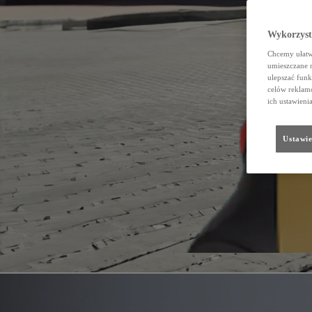
Wykorzystu
Chcemy ułatwi
umieszczane 
ulepszać funk
celów reklamo
ich ustawieni
Ustawie