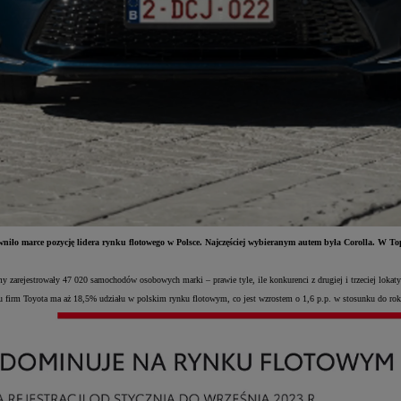
wniło marce pozycję lidera rynku flotowego w Polsce. Najczęściej wybieranym autem była Corolla. W T
y zarejestrowały 47 020 samochodów osobowych marki – prawie tyle, ile konkurenci z drugiej i trzeciej lokaty 
firm Toyota ma aż 18,5% udziału w polskim rynku flotowym, co jest wzrostem o 1,6 p.p. w stosunku do rok