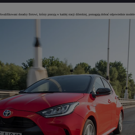
kwalifikowani doradcy flotowi, którzy pracują w każdej stacji dilerskiej, pomagają dobrać odpowiednie model