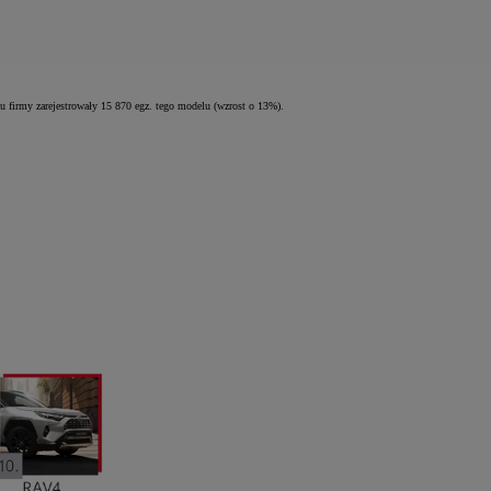
 firmy zarejestrowały 15 870 egz. tego modelu (wzrost o 13%).