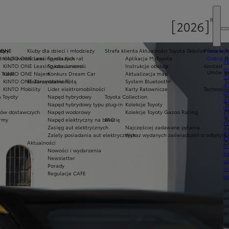
oty
yoty
 ONE
Kluby dla dzieci i młodzieży
Strefa klienta
Aktualności Toyota Gdańsk
Praca w T
Świętuje
ełnosprawnościami
KINTO ONE Leasing niższych rat
Toyota Kids
Aplikacja MyToyota
Odkryj 3
D
Ak
KINTO ONE Leasing konsumencki
Toyota Juniors
Instrukcje obsługi
Kontakt
pr
Umów się
 Trade
KINTO ONE Najem
Konkurs Dream Car
Aktualizacja map
S
Ce
KINTO ONE Zarządzanie flotą
Elektromobilność
System Bluetooth®
S
ws
KINTO Mobility
Lider elektromobilności
Karty Ratownicze
Technolog
mo
 Toyoty
Napęd hybrydowy
Toyota Collection
I
S
Napęd hybrydowy typu plug-in
Kolekcje Toyoty
T
do
ów dostawczych
Napęd wodorowy
Kolekcje Toyoty Gazoo Racing
M
To
army
Napęd elektryczny na baterię
FAQ
S
Pr
Zasięg aut elektrycznych
Najczęściej zadawane pytania
C
Of
Zalety posiadania aut elektrycznych
Wykaz wydanych zaświadczeń o odbytym s
Ł
KI
Aktualności
C
fi
Nowości i wydarzenia
S
Newsletter
u
Porady
in
Regulacje CAFE
w
U
si
ja
te