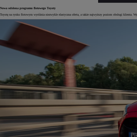
Nowa odsłona programu flotowego Toyoty
Toyotę na rynku flotowym wyróżnia niezwykle elastyczna oferta, a także najwyższy poziom obsługi klienta. Wy
Od
105 300 zł
Corolla Hatchback
HYBRID