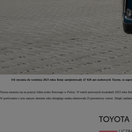
Od stycznia do września 2023 roku firmy zarejestrowały 47 020 aut osobowych Toyoty, co zape
Od
81 900 zł
Toyota umacnia się na pozycji lidera rynku flotowego w Polsce. W trzech pierwszych kwartałach 2023 roku firm
W porównaniu z tym samym okresem roku ubiegłego marka odnotowała 25-procentowy wzrost. Dzięki zaufaniu 
Yaris Cross
HYBRID