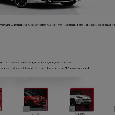
ydowymi 5. generacji oraz w trzech wersjach nadwoziowych – Hatchback, Sedan i TS Kombi. Od początku roku
), a udział Toyoty w rynku małych aut flotowych wyniósł aż 33,5%,
 w którym liderem jest Toyota C-HR – w tej klasie marka ma 21,1-procentowy udział,