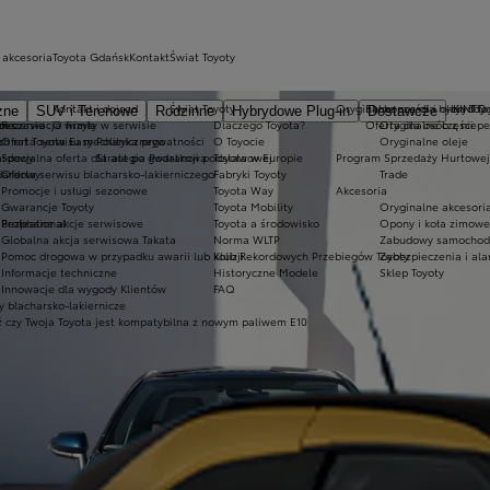
 akcesoria
Toyota Gdańsk
Kontakt
Świat Toyoty
Kontakt i dojazd
Świat Toyoty
Oryginalne części i oleje Toy
Ekobonus dla hybryd To
KINTO
zne
SUV i Terenowe
Rodzinne
Hybrydowe Plug-in
Dostawcze
m czasie
ices
Rezerwacja wizyty w serwisie
O firmie
Dlaczego Toyota?
Oferta dla osób z niep
Oryginalne części
h
ch rat Toyota Easy
Oferta serwisu mechanicznego
Polityka prywatności
O Toyocie
Oryginalne oleje
ardowy
Specjalna oferta dla aut po gwarancji podstawowej
Strategia Podatkowa
Toyota w Europie
Program Sprzedaży Hurtowej
dardowy
Oferta serwisu blacharsko-lakierniczego
Fabryki Toyoty
Trade
Promocje i usługi sezonowe
Toyota Way
Akcesoria
Gwarancje Toyoty
Toyota Mobility
Oryginalne akcesoria
Professional
Bezpłatne akcje serwisowe
Toyota a środowisko
Opony i koła zimowe
Globalna akcja serwisowa Takata
Norma WLTP
Zabudowy samochod
Pomoc drogowa w przypadku awarii lub kolizji
Klub Rekordowych Przebiegów Toyoty
Zabezpieczenia i al
Informacje techniczne
Historyczne Modele
Sklep Toyoty
Innowacje dla wygody Klientów
FAQ
 blacharsko-lakiernicze
 czy Twoja Toyota jest kompatybilna z nowym paliwem E10