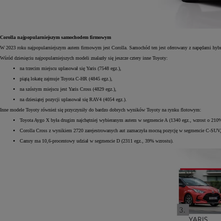
Corolla najpopularniejszym samochodem firmowym
W 2023 roku najpopularniejszym autem firmowym jest Corolla. Samochód ten jest oferowany z napędami hybr
Wśród dziesięciu najpopularniejszych modeli znalazły się jeszcze cztery inne Toyoty:
na trzecim miejscu uplasował się Yaris (7548 egz.),
piątą lokatę zajmuje Toyota C-HR (4845 egz.),
na szóstym miejscu jest Yaris Cross (4829 egz.),
na dziesiątej pozycji uplasował się RAV4 (4054 egz.).
Inne modele Toyoty również się przyczyniły do bardzo dobrych wyników Toyoty na rynku flotowym:
Toyota Aygo X była drugim najchętniej wybieranym autem w segmencie A (1340 egz., wzrost o 210%
Corolla Cross z wynikiem 2720 zarejestrowanych aut zaznaczyła mocną pozycję w segmencie C-SUV,
Camry ma 10,6-procentowy udział w segmencie D (2311 egz., 39% wzrostu).