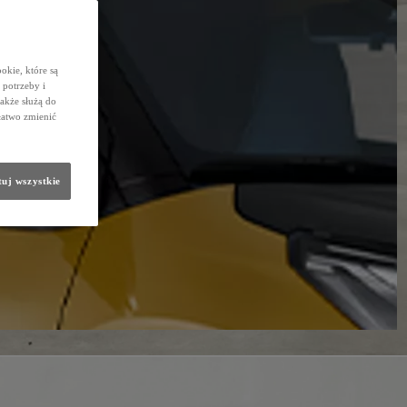
okie, które są
potrzeby i
także służą do
łatwo zmienić
uj wszystkie