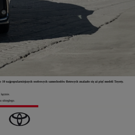
op 10 najpopularniejszych osobowych samochodów flotowych znalazło się aż pięć modeli Toyoty.
łącznie.
u ubiegłego.