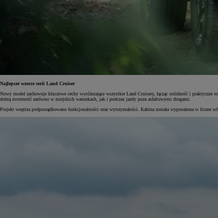
Od
105 300 zł
Corolla Hatchback
HYBRID
Najlepsze wzorce serii Land Cruiser
Nowy model zachowuje kluczowe cechy wyróżniające wszystkie Land Cruisery, łącząc solidność i praktyczne 
dobrą zwrotność zarówno w miejskich warunkach, jak i podczas jazdy poza asfaltowymi drogami.
Projekt wnętrza podporządkowano funkcjonalności oraz wytrzymałości. Kabina została wyposażona w liczne sch