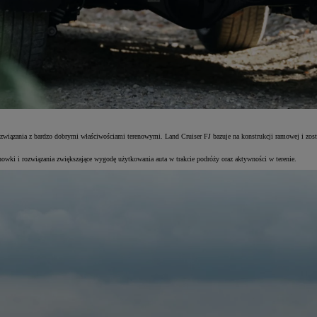
rozwiązania z bardzo dobrymi właściwościami terenowymi. Land Cruiser FJ bazuje na konstrukcji ramowej i z
owki i rozwiązania zwiększające wygodę użytkowania auta w trakcie podróży oraz aktywności w terenie.