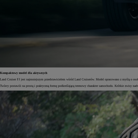
Kompaktowy model dla aktywnych
Land Cruiser FJ jest najmniejszym przedstawicielem wśród Land Cruiserów. Model opracowano z myślą o osob
Twórcy postawili na prostą i praktyczną formę podkreślającą terenowy charakter samochodu. Krótkie zwisy n