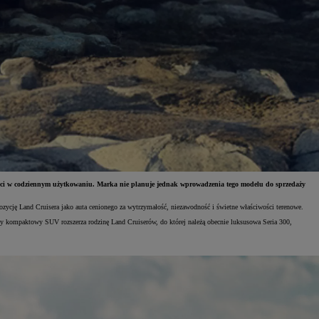
ści w codziennym użytkowaniu. Marka nie planuje jednak wprowadzenia tego modelu do sprzedaży
pozycję Land Cruisera jako auta cenionego za wytrzymałość, niezawodność i świetne właściwości terenowe.
wy kompaktowy SUV rozszerza rodzinę Land Cruiserów, do której należą obecnie luksusowa Seria 300,