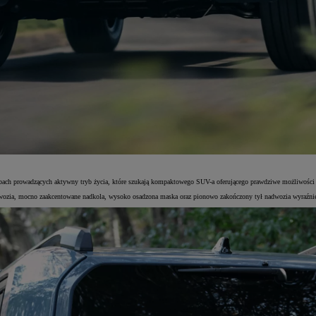
ach prowadzących aktywny tryb życia, które szukają kompaktowego SUV-a oferującego prawdziwe możliwości j
adwozia, mocno zaakcentowane nadkola, wysoko osadzona maska oraz pionowo zakończony tył nadwozia wyraźnie