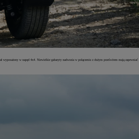
ostał wyposażony w napęd 4x4. Niewielkie gabaryty nadwozia w połączeniu z dużym prześwitem mają zapewniać