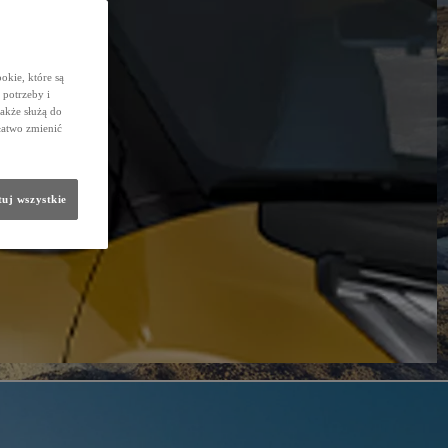
okie, które są
potrzeby i
także służą do
łatwo zmienić
uj wszystkie