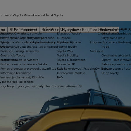
 akcesoria
Toyota Gdańsk
Kontakt
Świat Toyoty
Kontakt i dojazd
Świat Toyoty
Oryginalne części i oleje Toy
Ekobonus dla hybryd To
KINTO
zne
SUV i Terenowe
Rodzinne
Hybrydowe Plug-in
Dostawcze
m czasie
ices
Rezerwacja wizyty w serwisie
O firmie
Dlaczego Toyota?
Oferta dla osób z niep
Oryginalne części
h
ch rat Toyota Easy
Oferta serwisu mechanicznego
Polityka prywatności
O Toyocie
Oryginalne oleje
ardowy
Specjalna oferta dla aut po gwarancji podstawowej
Strategia Podatkowa
Toyota w Europie
Program Sprzedaży Hurtowej
dardowy
Oferta serwisu blacharsko-lakierniczego
Fabryki Toyoty
Trade
Promocje i usługi sezonowe
Toyota Way
Akcesoria
Gwarancje Toyoty
Toyota Mobility
Oryginalne akcesoria
Professional
Bezpłatne akcje serwisowe
Toyota a środowisko
Opony i koła zimowe
Globalna akcja serwisowa Takata
Norma WLTP
Zabudowy samochod
Pomoc drogowa w przypadku awarii lub kolizji
Klub Rekordowych Przebiegów Toyoty
Zabezpieczenia i al
Informacje techniczne
Historyczne Modele
Sklep Toyoty
Innowacje dla wygody Klientów
FAQ
 blacharsko-lakiernicze
 czy Twoja Toyota jest kompatybilna z nowym paliwem E10