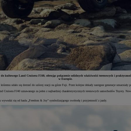
o kultowego Land Cruisera FJ40, oferując połączenie solidnych właściwości terenowych i praktyczno
w Europie.
tóremu udało się dotrzeć do szóstej stacji na górze Fuji. Przez kolejne dekady następne generacje umacniały 
Land Cruisera FJ40 uznawanego za jeden z najbardziej charakterystycznych terenowych samochodów Toyoty. No
u wywodzi się od hasła „Freedom & Joy” symbolizującego swobodę i przyjemność z jazdy.