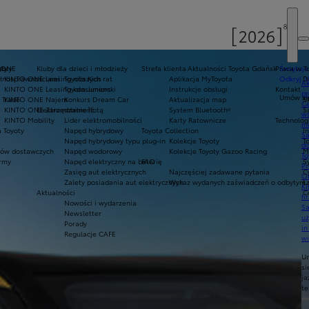
oty
yoty
 ONE
Kluby dla dzieci i młodzieży
Strefa klienta
Aktualności Toyota Gdańsk
Praca w T
Świętuje
ełnosprawnościami
KINTO ONE Leasing niższych rat
Toyota Kids
Aplikacja MyToyota
Odkryj 3
D
Ak
KINTO ONE Leasing konsumencki
Toyota Juniors
Instrukcje obsługi
Kontakt
pr
Umów się
 Trade
KINTO ONE Najem
Konkurs Dream Car
Aktualizacja map
S
Ce
KINTO ONE Zarządzanie flotą
Elektromobilność
System Bluetooth®
S
ws
KINTO Mobility
Lider elektromobilności
Karty Ratownicze
Technolog
mo
 Toyoty
Napęd hybrydowy
Toyota Collection
I
S
Napęd hybrydowy typu plug-in
Kolekcje Toyoty
T
do
ów dostawczych
Napęd wodorowy
Kolekcje Toyoty Gazoo Racing
M
To
army
Napęd elektryczny na baterię
FAQ
S
Pr
Zasięg aut elektrycznych
Najczęściej zadawane pytania
C
Of
Zalety posiadania aut elektrycznych
Wykaz wydanych zaświadczeń o odbytym s
Ł
KI
Aktualności
C
fi
Nowości i wydarzenia
S
Newsletter
u
Porady
in
Regulacje CAFE
w
U
si
ja
te