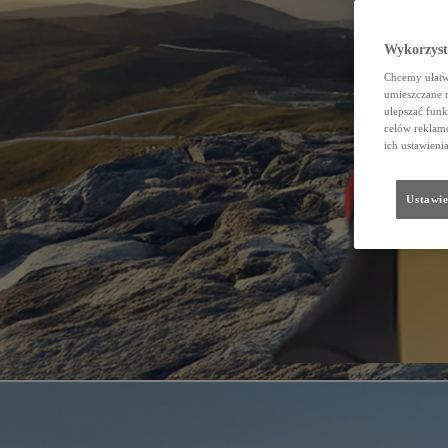
Wykorzystu
Chcemy ułatwi
umieszczane 
ulepszać funk
celów reklamo
ich ustawieni
Ustawie