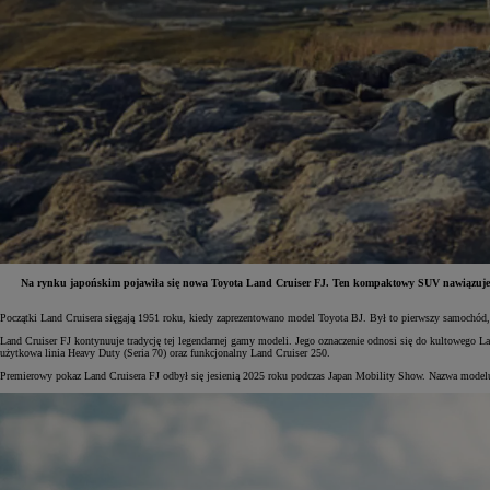
Na rynku japońskim pojawiła się nowa Toyota Land Cruiser FJ. Ten kompaktowy SUV nawiązuje d
Początki Land Cruisera sięgają 1951 roku, kiedy zaprezentowano model Toyota BJ. Był to pierwszy samochód, k
Od
81 900 zł
Land Cruiser FJ kontynuuje tradycję tej legendarnej gamy modeli. Jego oznaczenie odnosi się do kultowego 
użytkowa linia Heavy Duty (Seria 70) oraz funkcjonalny Land Cruiser 250.
Yaris Cross
Premierowy pokaz Land Cruisera FJ odbył się jesienią 2025 roku podczas Japan Mobility Show. Nazwa model
HYBRID