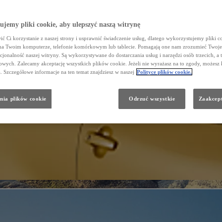
jemy pliki cookie, aby ulepszyć naszą witrynę
ć Ci korzystanie z naszej strony i usprawnić świadczenie usług, dlatego wykorzystujemy pliki co
na Twoim komputerze, telefonie komórkowym lub tablecie. Pomagają one nam zrozumieć Twoje 
cjonalność naszej witryny. Są wykorzystywane do dostarczania usług i narzędzi osób trzecich, a 
wych. Zalecamy akceptację wszystkich plików cookie. Jeżeli nie wyrażasz na to zgody, możesz 
a. Szczegółowe informacje na ten temat znajdziesz w naszej
Polityce plików cookie.
nia plików cookie
Odrzuć wszystkie
Zaakcept