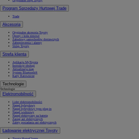
Oryginalne oleje Toyoty
Program Sprzedaży Hurtowej Trade
Trade
Akcesoria
Oryginalne akcesoria Toyoty
Opony i koła zimowe
Zabudowy samochodów dostawczych
Zabezpieczenia i alarmy
Sklep Toyoty
Strefa klienta
Aplikacja MyToyota
Instrukcje obsługi
Aktualizacja map
System Bluetooth®
Karty Ratownicze
Technologie
Technologie
Elektromobilność
Lider elektromobilności
Napęd hybrydowy
Napęd hybrydowy typu plug-in
Napęd wodorowy
Napęd elektryczny na baterię
Zasięg aut elektrycznych
Zalety posiadania aut elektrycznych
Ładowanie elektrycznej Toyoty
Toyota HomeCharge