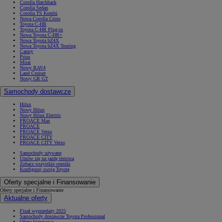
Corolla Hatchback
Corolla Sedan
Corolla TS Kombi
Nowa Corolla Cross
Toyota C-HR
Toyota C-HR Plug-in
Nowa Toyota C-HR+
Nowa Toyota bZ4X
Nowa Toyota bZ4X Touring
Camry
Prius
Mirai
Nowy RAV4
Land Cruiser
Nowy GR GT
Samochody dostawcze
Hilux
Nowy Hilux
Nowy Hilux Electric
PROACE Max
PROACE
PROACE Verso
PROACE CITY
PROACE CITY Verso
Samochody używane
Umów się na jazdę testową
Zobacz wszystkie cenniki
Konfiguruj swoją Toyotę
Oferty specjalne i Finansowanie
Oferty specjalne i Finansowanie
Aktualne oferty
Finał wyprzedaży 2025
Samochody dostawcze Toyota Professional
Oferta biznesowa