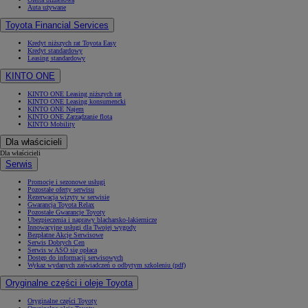
Auta używane
Toyota Financial Services
Kredyt niższych rat Toyota Easy
Kredyt standardowy
Leasing standardowy
KINTO ONE
KINTO ONE Leasing niższych rat
KINTO ONE Leasing konsumencki
KINTO ONE Najem
KINTO ONE Zarządzanie flotą
KINTO Mobility
Dla właścicieli
Dla właścicieli
Serwis
Promocje i sezonowe usługi
Pozostałe oferty serwisu
Rezerwacja wizyty w serwisie
Gwarancja Toyota Relax
Pozostałe Gwarancje Toyoty
Ubezpieczenia i naprawy blacharsko-lakiernicze
Innowacyjne usługi dla Twojej wygody
Bezpłatne Akcje Serwisowe
Serwis Dobrych Cen
Serwis w ASO się opłaca
Dostęp do informacji serwisowych
Wykaz wydanych zaświadczeń o odbytym szkoleniu (pdf)
Oryginalne części i oleje Toyota
Oryginalne części Toyoty