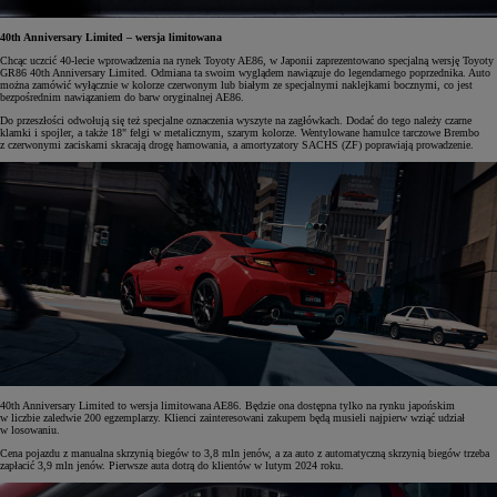
40th Anniversary Limited – wersja limitowana
Chcąc uczcić 40-lecie wprowadzenia na rynek Toyoty AE86, w Japonii zaprezentowano specjalną wersję Toyoty
GR86 40th Anniversary Limited. Odmiana ta swoim wyglądem nawiązuje do legendarnego poprzednika. Auto
można zamówić wyłącznie w kolorze czerwonym lub białym ze specjalnymi naklejkami bocznymi, co jest
bezpośrednim nawiązaniem do barw oryginalnej AE86.
Do przeszłości odwołują się też specjalne oznaczenia wyszyte na zagłówkach. Dodać do tego należy czarne
klamki i spojler, a także 18" felgi w metalicznym, szarym kolorze. Wentylowane hamulce tarczowe Brembo
z czerwonymi zaciskami skracają drogę hamowania, a amortyzatory SACHS (ZF) poprawiają prowadzenie.
40th Anniversary Limited to wersja limitowana AE86. Będzie ona dostępna tylko na rynku japońskim
w liczbie zaledwie 200 egzemplarzy. Klienci zainteresowani zakupem będą musieli najpierw wziąć udział
w losowaniu.
Cena pojazdu z manualna skrzynią biegów to 3,8 mln jenów, a za auto z automatyczną skrzynią biegów trzeba
zapłacić 3,9 mln jenów. Pierwsze auta dotrą do klientów w lutym 2024 roku.