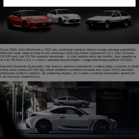
Toyota GR86, która debiutowała w 2022 roku, kontynuuje najlepsze tradycje swojego sławnego poprzednika.
Nadwozie coupé, napęd na tylną oś oraz wolnossący silnik typu bokser o pojemności 2,4 l, który wytwarza
234 KM mocy oraz 250 Nm momentu obrotowego – to tylko niektóre zalety tego modelu. Auto rozpędza się
od 0 do 100 km/h w 6,3 s w wersji z manualną skrzynią biegów i osiąga maksymalną prędkość 226 km/h.
Samochód doskonale się prowadzi i daje kierowcy mnóstwo przyjemności w trakcie jazdy, a wszystko to dzięki
niskiej masie własnej (od 1264 kg), niemal idealnemu wyważeniu (stosunek mas wynosi 53:47) oraz nisko
położonemu środkowi ciężkości. Jak podkreślają eksperci, jest to jeden z ostatnich samochodów sportowych
o tak klasycznej charakterystyce.