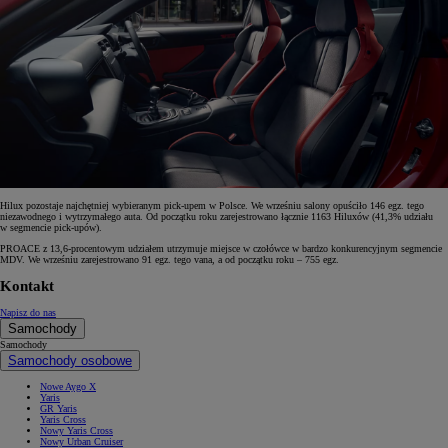
Hilux pozostaje najchętniej wybieranym pick-upem w Polsce. We wrześniu salony opuściło 146 egz. tego
niezawodnego i wytrzymałego auta. Od początku roku zarejestrowano łącznie 1163 Hiluxów (41,3% udziału
w segmencie pick-upów).
PROACE z 13,6-procentowym udziałem utrzymuje miejsce w czołówce w bardzo konkurencyjnym segmencie
MDV. We wrześniu zarejestrowano 91 egz. tego vana, a od początku roku – 755 egz.
Kontakt
Napisz do nas
Samochody
Samochody
Samochody osobowe
Nowe Aygo X
Yaris
GR Yaris
Yaris Cross
Nowy Yaris Cross
Nowy Urban Cruiser