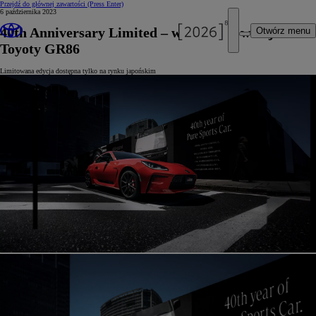
Przejdź do głównej zawartości
(Press Enter)
6 października 2023
40th Anniversary Limited – wyjątkowa wersja
Otwórz menu
Toyoty GR86
Limitowana edycja dostępna tylko na rynku japońskim