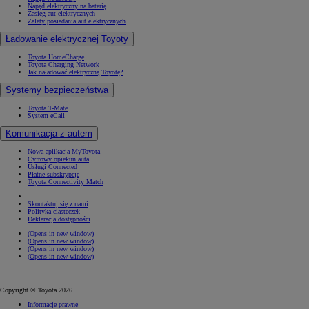
Napęd elektryczny na baterię
Zasięg aut elektrycznych
Zalety posiadania aut elektrycznych
Ładowanie elektrycznej Toyoty
Toyota HomeCharge
Toyota Charging Network
Jak naładować elektryczną Toyotę?
Systemy bezpieczeństwa
Toyota T-Mate
System eCall
Komunikacja z autem
Nowa aplikacja MyToyota
Cyfrowy opiekun auta
Usługi Connected
Płatne subskrypcje
Toyota Connectivity Match
Skontaktuj się z nami
Polityka ciasteczek
Deklaracja dostępności
(Opens in new window)
(Opens in new window)
(Opens in new window)
(Opens in new window)
Copyright © Toyota 2026
Informacje prawne