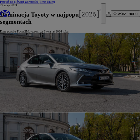
Przejdź do głównej zawartości
(Press Enter)
27 maja 2024
Dominacja Toyoty w najpopularniejszych
Otwórz menu
segmentach
Dane portalu Focus2Move.com za I kwartał 2024 roku