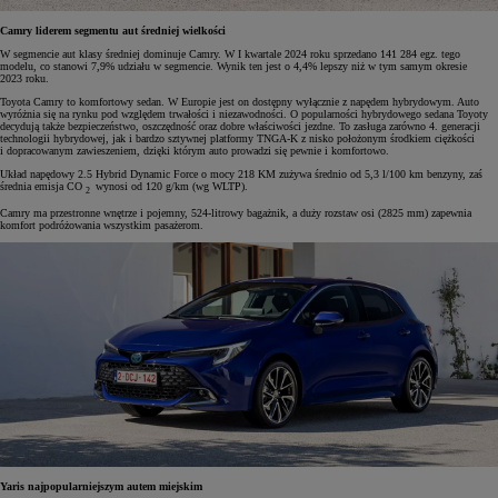
Camry liderem segmentu aut średniej wielkości
W segmencie aut klasy średniej dominuje Camry. W I kwartale 2024 roku sprzedano 141 284 egz. tego
modelu, co stanowi 7,9% udziału w segmencie. Wynik ten jest o 4,4% lepszy niż w tym samym okresie
2023 roku.
Toyota Camry to komfortowy sedan. W Europie jest on dostępny wyłącznie z napędem hybrydowym. Auto
wyróżnia się na rynku pod względem trwałości i niezawodności. O popularności hybrydowego sedana Toyoty
decydują także bezpieczeństwo, oszczędność oraz dobre właściwości jezdne. To zasługa zarówno 4. generacji
technologii hybrydowej, jak i bardzo sztywnej platformy TNGA-K z nisko położonym środkiem ciężkości
i dopracowanym zawieszeniem, dzięki którym auto prowadzi się pewnie i komfortowo.
Układ napędowy 2.5 Hybrid Dynamic Force o mocy 218 KM zużywa średnio od 5,3 l/100 km benzyny, zaś
średnia emisja CO
wynosi od 120 g/km (wg WLTP).
2
Camry ma przestronne wnętrze i pojemny, 524-litrowy bagażnik, a duży rozstaw osi (2825 mm) zapewnia
komfort podróżowania wszystkim pasażerom.
Yaris najpopularniejszym autem miejskim