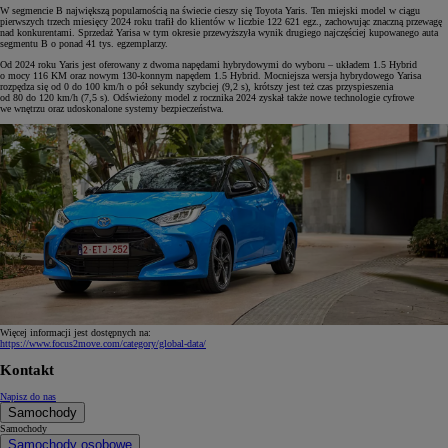
W segmencie B największą popularnością na świecie cieszy się Toyota Yaris. Ten miejski model w ciągu
pierwszych trzech miesięcy 2024 roku trafił do klientów w liczbie 122 621 egz., zachowując znaczną przewagę
nad konkurentami. Sprzedaż Yarisa w tym okresie przewyższyła wynik drugiego najczęściej kupowanego auta
segmentu B o ponad 41 tys. egzemplarzy.
Od 2024 roku Yaris jest oferowany z dwoma napędami hybrydowymi do wyboru – układem 1.5 Hybrid
o mocy 116 KM oraz nowym 130-konnym napędem 1.5 Hybrid. Mocniejsza wersja hybrydowego Yarisa
rozpędza się od 0 do 100 km/h o pół sekundy szybciej (9,2 s), krótszy jest też czas przyspieszenia
od 80 do 120 km/h (7,5 s). Odświeżony model z rocznika 2024 zyskał także nowe technologie cyfrowe
we wnętrzu oraz udoskonalone systemy bezpieczeństwa.
Więcej informacji jest dostępnych na:
https://www.focus2move.com/category/global-data/
Kontakt
Napisz do nas
Samochody
Samochody
Samochody osobowe