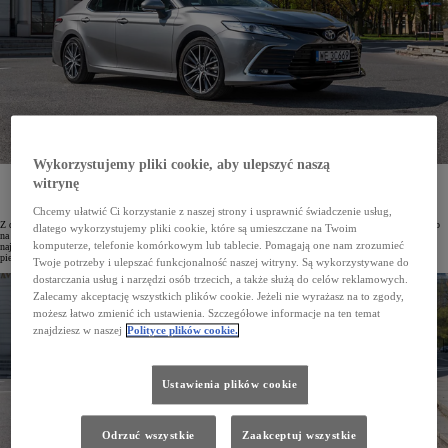
Wykorzystujemy pliki cookie, aby ulepszyć naszą
Portal Focus2Move.com podał najnowsze dane o światowej sprzedaży samochodów w wybranych
witrynę
segmentach w I kwartale 2024 roku. Wiodąca pozycja przypadła w udziale Toyocie. Marka jest też
zdecydowanym liderem w najważniejszych segmentach.
Chcemy ułatwić Ci korzystanie z naszej strony i usprawnić świadczenie usług,
Z danych portalu Focus2Move.com wynika, że w I kwartale 2024 roku pozycję lidera rynku motoryzacyjnego
dlatego wykorzystujemy pliki cookie, które są umieszczane na Twoim
na świecie utrzymuje Toyota. Modele marki dominują również w swoich segmentach. Tak np. Corolla jest
komputerze, telefonie komórkowym lub tablecie. Pomagają one nam zrozumieć
najpopularniejszym autem kompaktowym, Camry to lider segmentu aut średniej wielkości, Yaris zajmuje
pierwsze miejsce wśród samochodów miejskich.
Twoje potrzeby i ulepszać funkcjonalność naszej witryny. Są wykorzystywane do
dostarczania usług i narzędzi osób trzecich, a także służą do celów reklamowych.
Zalecamy akceptację wszystkich plików cookie. Jeżeli nie wyrażasz na to zgody,
możesz łatwo zmienić ich ustawienia. Szczegółowe informacje na ten temat
znajdziesz w naszej
Polityce plików cookie.
Ustawienia plików cookie
Odrzuć wszystkie
Zaakceptuj wszystkie