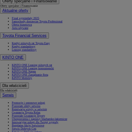
Oferty specjalne i Finansowanie
Oferty specjalne i Finansowanie
Aktualne oferty
Finał wyprzedaży 2025
Samochody dostawcze Toyota Professional
Oferta biznesowa
Auta używane
Toyota Financial Services
Kredyt niższych rat Toyota Easy
Kredyt standardowy
Leasing standardowy
KINTO ONE
KINTO ONE Leasing niższych rat
KINTO ONE Leasing konsumencki
KINTO ONE Najem
KINTO ONE Zarządzanie flotą
KINTO Mobility
Dla właścicieli
Dla właścicieli
Serwis
Promocje i sezonowe usługi
Pozostałe oferty serwisu
Rezerwacja wizyty w serwisie
Gwarancja Toyota Relax
Pozostałe Gwarancje Toyoty
Ubezpieczenia i naprawy blacharsko-lakiernicze
Innowacyjne usługi dla Twojej wygody
Bezpłatne Akcje Serwisowe
Serwis Dobrych Cen
Serwis w ASO się opłaca