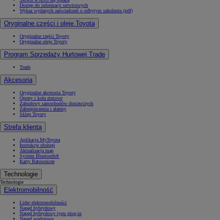
Dostęp do informacji serwisowych
Wykaz wydanych zaświadczeń o odbytym szkoleniu (pdf)
Oryginalne części i oleje Toyota
Oryginalne części Toyoty
Oryginalne oleje Toyoty
Program Sprzedaży Hurtowej Trade
Trade
Akcesoria
Oryginalne akcesoria Toyoty
Opony i koła zimowe
Zabudowy samochodów dostawczych
Zabezpieczenia i alarmy
Sklep Toyoty
Strefa klienta
Aplikacja MyToyota
Instrukcje obsługi
Aktualizacja map
System Bluetooth®
Karty Ratownicze
Technologie
Technologie
Elektromobilność
Lider elektromobilności
Napęd hybrydowy
Napęd hybrydowy typu plug-in
Napęd wodorowy