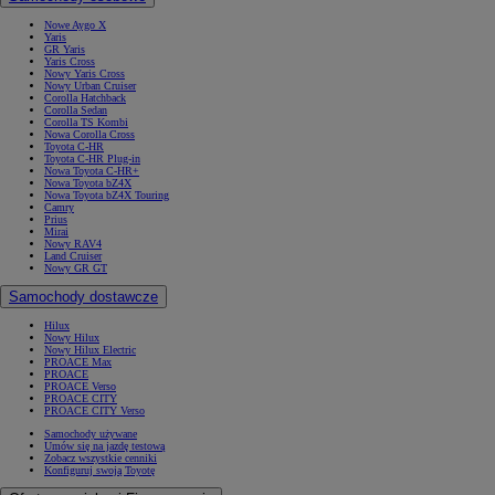
Nowe Aygo X
Yaris
GR Yaris
Yaris Cross
Nowy Yaris Cross
Nowy Urban Cruiser
Corolla Hatchback
Corolla Sedan
Corolla TS Kombi
Nowa Corolla Cross
Toyota C-HR
Toyota C-HR Plug-in
Nowa Toyota C-HR+
Nowa Toyota bZ4X
Nowa Toyota bZ4X Touring
Camry
Prius
Mirai
Nowy RAV4
Land Cruiser
Nowy GR GT
Samochody dostawcze
Hilux
Nowy Hilux
Nowy Hilux Electric
PROACE Max
PROACE
PROACE Verso
PROACE CITY
PROACE CITY Verso
Samochody używane
Umów się na jazdę testową
Zobacz wszystkie cenniki
Konfiguruj swoją Toyotę