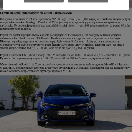
Corolla najlepiej sprzedającym się autem kompaktowym
Od stycznia do marca 2024 roku sprzedano 282 903 egz. Corolli, o 13,8% więcej niż miało to miejsce w tym
samym okresie roku ubiegłego. Corolla od 25 lat jest najlepiej sprzedającym się autem kompaktowym
na świecie. To także najpopularniejszy samochód w całej historii – od 1966 roku sprzedano już ponad 60 mln
egzemplarzy tego modelu.
Pojazd ten został zaprojektowany z myślą o europejskich kierowcach i jest dostępny w trzech wersjach
nadwozia – hatchback, sedan i TS Kombi. Każda z nich została wyposażona w najnowsze technologie.
Niewątpliwą zaletą tego auta jest również napęd hybrydowy 5. Generacji, który pozwala poruszać się
w bezemisyjnym trybie elektrycznym przez średnio 80% czasu jazdy w mieście. Efektem tego jest niskie
średnie zużycie paliwa (od 4,4 l/100 km) oraz niska emisja CO
(od 98 g/km).
2
Pojazd z układem 1.8 Hybrid o mocy 140 KM rozpędza się od 0 do 100 km/h w 9,1 s. Jednostka 2.0 Hybrid
Dynamic Force generuje łączną moc 196 KM, zaś od 0 do 100 km/h auto przyspiesza w 7,4 s.
Warto również podkreślić, że Corolla została wyposażona w nowoczesne technologie multimediów i łączności,
w tym m.in. inteligentnego asystenta głosowego czy nawigację w chmurze. Standardem jest też rozbudowany
zestaw systemów bezpieczeństwa czynnego Toyota T-MATE.