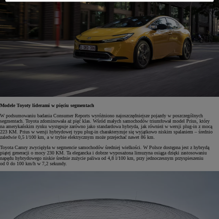
Modele Toyoty liderami w pięciu segmentach
W podsumowaniu badania Consumer Reports wyróżniono najoszczędniejsze pojazdy w poszczególnych
segmentach. Toyota zdominowała aż pięć klas. Wśród małych samochodów triumfował model Prius, który
na amerykańskim rynku występuje zarówno jako standardowa hybryda, jak również w wersji plug-in z mocą
223 KM. Prius w wersji hybrydowej typu plug-in charakteryzuje się wyjątkowo niskim spalaniem – średnio
zaledwie 0,5 l/100 km, a w trybie elektrycznym może przejechać nawet 86 km.
Toyota Camry zwyciężyła w segmencie samochodów średniej wielkości. W Polsce dostępna jest z hybrydą
piątej generacji o mocy 230 KM. Ta elegancka i dobrze wyposażona limuzyna osiąga dzięki zastosowaniu
napędu hybrydowego niskie średnie zużycie paliwa od 4,8 l/100 km, przy jednoczesnym przyspieszeniu
od 0 do 100 km/h w 7,2 sekundy.