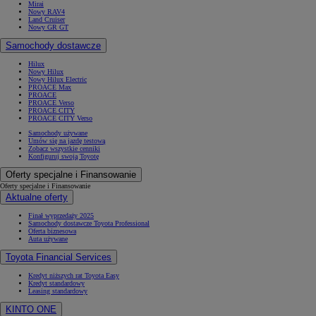
Mirai
Nowy RAV4
Land Cruiser
Nowy GR GT
Samochody dostawcze
Hilux
Nowy Hilux
Nowy Hilux Electric
PROACE Max
PROACE
PROACE Verso
PROACE CITY
PROACE CITY Verso
Samochody używane
Umów się na jazdę testową
Zobacz wszystkie cenniki
Konfiguruj swoją Toyotę
Oferty specjalne i Finansowanie
Oferty specjalne i Finansowanie
Aktualne oferty
Finał wyprzedaży 2025
Samochody dostawcze Toyota Professional
Oferta biznesowa
Auta używane
Toyota Financial Services
Kredyt niższych rat Toyota Easy
Kredyt standardowy
Leasing standardowy
KINTO ONE