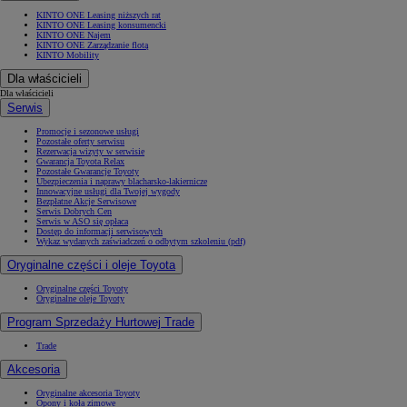
KINTO ONE Leasing niższych rat
KINTO ONE Leasing konsumencki
KINTO ONE Najem
KINTO ONE Zarządzanie flotą
KINTO Mobility
Dla właścicieli
Dla właścicieli
Serwis
Promocje i sezonowe usługi
Pozostałe oferty serwisu
Rezerwacja wizyty w serwisie
Gwarancja Toyota Relax
Pozostałe Gwarancje Toyoty
Ubezpieczenia i naprawy blacharsko-lakiernicze
Innowacyjne usługi dla Twojej wygody
Bezpłatne Akcje Serwisowe
Serwis Dobrych Cen
Serwis w ASO się opłaca
Dostęp do informacji serwisowych
Wykaz wydanych zaświadczeń o odbytym szkoleniu (pdf)
Oryginalne części i oleje Toyota
Oryginalne części Toyoty
Oryginalne oleje Toyoty
Program Sprzedaży Hurtowej Trade
Trade
Akcesoria
Oryginalne akcesoria Toyoty
Opony i koła zimowe