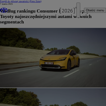
Przejdź do głównej zawartości
(Press Enter)
7 marca 2025
Według rankingu Consumer Reports aż pięć modeli
Otwórz menu
Toyoty najoszczędniejszymi autami w swoich
segmentach