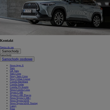
Kontakt
Napisz do nas
Samochody
Samochody
Samochody osobowe
Nowe Aygo X
Yaris
GR Yaris
Yaris Cross
Nowy Yaris Cross
Nowy Urban Cruiser
Corolla Hatchback
Corolla Sedan
Corolla TS Kombi
Nowa Corolla Cross
Toyota C-HR
Toyota C-HR Plug-in
Nowa Toyota C-HR+
Nowa Toyota bZ4X
Nowa Toyota bZ4X Touring
Camry
Prius