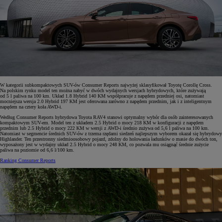
W kategorii subkompaktowych SUV-ów Consumer Reports najwyżej sklasyfikował Toyotę Corollę Cross.
Na polskim rynku model ten można nabyć w dwóch wydajnych wersjach hybrydowych, które zużywają
od 5 l paliwa na 100 km. Układ 1.8 Hybrid 140 KM współpracuje z napędem przedniej osi, natomiast
mocniejsza wersja 2.0 Hybrid 197 KM jest oferowana zarówno z napędem przednim, jak i z inteligentnym
napędem na cztery koła AWD-i.
Według Consumer Reports hybrydowa Toyota RAV4 stanowi optymalny wybór dla osób zainteresowanych
kompaktowym SUV-em. Model ten z układem 2.5 Hybrid o mocy 218 KM w konfiguracji z napędem
przednim lub 2.5 Hybrid o mocy 222 KM w wersji z AWD-i średnio zużywa od 5,6 l paliwa na 100 km.
Natomiast w segmencie średnich SUV-ów z trzema rzędami siedzeń najlepszym wyborem okazał się hybrydowy
Highlander. Ten przestronny siedmioosobowy pojazd, zdolny do holowania ładunków o masie do dwóch ton,
wyposażony jest w wydajny układ 2.5 Hybrid o mocy 248 KM, co pozwala mu osiągnąć średnie zużycie
paliwa na poziomie od 6,6 l/100 km.
Ranking Consumer Reports