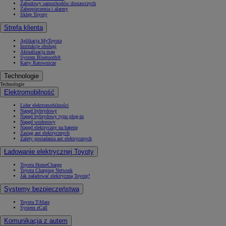
Zabudowy samochodów dostawczych
Zabezpieczenia i alarmy
Sklep Toyoty
Strefa klienta
Aplikacja MyToyota
Instrukcje obsługi
Aktualizacja map
System Bluetooth®
Karty Ratownicze
Technologie
Technologie
Elektromobilność
Lider elektromobilności
Napęd hybrydowy
Napęd hybrydowy typu plug-in
Napęd wodorowy
Napęd elektryczny na baterię
Zasięg aut elektrycznych
Zalety posiadania aut elektrycznych
Ładowanie elektrycznej Toyoty
Toyota HomeCharge
Toyota Charging Network
Jak naładować elektryczną Toyotę?
Systemy bezpieczeństwa
Toyota T-Mate
System eCall
Komunikacja z autem