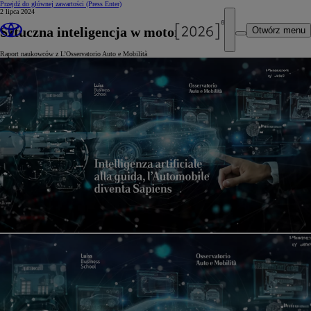
Przejdź do głównej zawartości
(Press Enter)
2 lipca 2024
Sztuczna inteligencja w motoryzacji
Otwórz menu
Raport naukowców z L’Osservatorio Auto e Mobilità