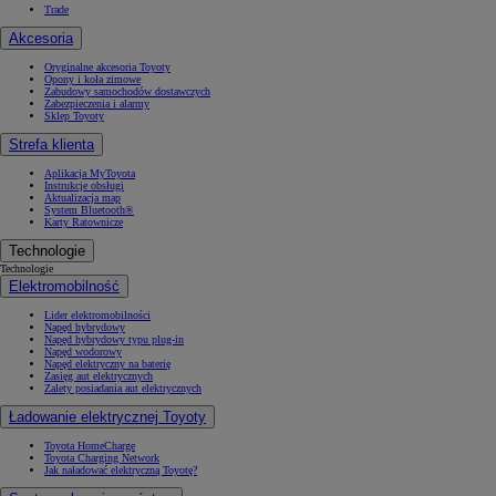
Trade
Akcesoria
Oryginalne akcesoria Toyoty
Opony i koła zimowe
Zabudowy samochodów dostawczych
Zabezpieczenia i alarmy
Sklep Toyoty
Strefa klienta
Aplikacja MyToyota
Instrukcje obsługi
Aktualizacja map
System Bluetooth®
Karty Ratownicze
Technologie
Technologie
Elektromobilność
Lider elektromobilności
Napęd hybrydowy
Napęd hybrydowy typu plug-in
Napęd wodorowy
Napęd elektryczny na baterię
Zasięg aut elektrycznych
Zalety posiadania aut elektrycznych
Ładowanie elektrycznej Toyoty
Toyota HomeCharge
Toyota Charging Network
Jak naładować elektryczną Toyotę?