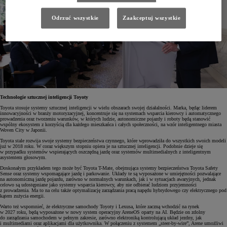
Odrzuć wszystkie
Zaakceptuj wszystkie
Technologie sztucznej inteligencji Toyoty
Toyota stosuje systemy sztucznej inteligencji w wielu obszarach swojej działalności. Marka, będąc liderem
innowacyjności w branży motoryzacyjnej, koncentruje się na systemach wsparcia kierowcy i automatycznego
prowadzenia oraz tworzeniu warunków, w których ludzie, autonomiczne pojazdy i roboty będą stanowić
wspólny ekosystem z korzyścią dla każdego mieszkańca i całych społeczności, na wzór inteligentnego miasta
Woven City w Japonii.
Toyota stale rozwija swoje systemy bezpieczeństwa czynnego, które wprowadziła do wszystkich swoich modeli
już w 2018 roku. W coraz większym stopniu opiera je na sztucznej inteligencji. Podobnie dzieje się
w przypadku systemów wspierających oszczędną jazdę oraz systemów multimedialnych z inteligentnym
asystentem głosowym.
Doskonałym przykładem tego może być Toyota T-Mate, obejmująca systemy bezpieczeństwa Toyota Safety
Sense oraz systemy wspomagające jazdę i parkowanie. Układy te są wyposażone w umiejętności pozwalające
na autonomiczną jazdę pojazdu, zarówno w normalnych warunkach, jak i w sytuacjach awaryjnych, jednak
celowo są udostępniane jako systemy wsparcia kierowcy, aby nie odbierać ludziom przyjemności
z prowadzenia. Ma to na celu także optymalizację zarządzania pracą napędu hybrydowego czy elektrycznego pod
kątem zużycia energii.
Warto też wspomnieć, że elektryczne samochody Toyoty i Lexusa, które zaczną wchodzić na rynek
w 2027 roku, będą wyposażone w nowy system operacyjny AreneOS oparty na AI. Będzie on zdolny
do zarządzania samochodem w pełnym zakresie, zarówno elektroniką kontrolującą układ jezdny, jak
i multimediami oraz aplikacjami dla użytkownika. W połączeniu z systemem „steer-by-wire”, Arene umożliwi