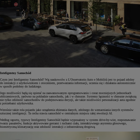
Inteligentny Samochód
Czym jest Inteligentny Samochód? Wg naukowców z L’Osservatorio Auto e Mobilità jest to pojazd zdolny
do interakcji z użytkownikiem i otoczeniem, przetwarzania informacji, uczenia się i działania autonomicznie
w sposób podobny do ludzkiego.
Jego możliwości będą się opierać na zaawansowanym oprogramowaniu i coraz mocniejszych jednostkach
obliczeniowych, zarówno na pokładzie samochodu, jak i w chmurze. Systemy łączności w chmurze zwiększą
nie tylko zdolność samochodów do podejmowania decyzji, ale także możliwości personalizacji auta zgodnie
z potrzebami użytkownika.
Wzrośnie także rola pojazdu jako urządzenia zbierania danych, zdolnego do wzmacniania innych systemów
sztucznej inteligencji. Ta cecha stawia samochód w centralnym miejscu całej rewolucji AI.
Według raportu, typowy Inteligentny Samochód będzie wyposażony w system drive-by-wire, rozpoznawanie
twarzy pasażerów, funkcje aktywowane gestami i ruchami ciała, interaktywnego asystenta głosowego,
biometryczną klimatyzację oraz zdolność interakcji z infrastrukturą drogową.