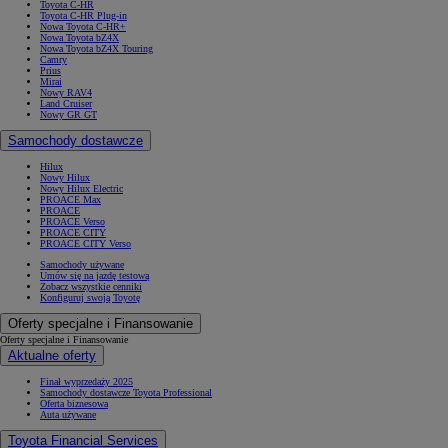
Toyota C-HR
Toyota C-HR Plug-in
Nowa Toyota C-HR+
Nowa Toyota bZ4X
Nowa Toyota bZ4X Touring
Camry
Prius
Mirai
Nowy RAV4
Land Cruiser
Nowy GR GT
Samochody dostawcze
Hilux
Nowy Hilux
Nowy Hilux Electric
PROACE Max
PROACE
PROACE Verso
PROACE CITY
PROACE CITY Verso
Samochody używane
Umów się na jazdę testową
Zobacz wszystkie cenniki
Konfiguruj swoją Toyotę
Oferty specjalne i Finansowanie
Oferty specjalne i Finansowanie
Aktualne oferty
Finał wyprzedaży 2025
Samochody dostawcze Toyota Professional
Oferta biznesowa
Auta używane
Toyota Financial Services