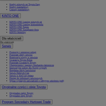
Kredyt niższych rat Toyota Easy
Kredyt standardowy
Leasing standardowy
KINTO ONE
KINTO ONE Leasing niższych rat
KINTO ONE Leasing konsumencki
KINTO ONE Najem
KINTO ONE Zarządzanie flotą
KINTO Mobility
Dla właścicieli
Dla właścicieli
Serwis
Promocje i sezonowe usługi
Pozostałe oferty serwisu
Rezerwacja wizyty w serwisie
Gwarancja Toyota Relax
Pozostałe Gwarancje Toyoty
Ubezpieczenia i naprawy blacharsko-lakiernicze
Innowacyjne usługi dla Twojej wygody
Bezpłatne Akcje Serwisowe
Serwis Dobrych Cen
Serwis w ASO się opłaca
Dostęp do informacji serwisowych
Wykaz wydanych zaświadczeń o odbytym szkoleniu (pdf)
Oryginalne części i oleje Toyota
Oryginalne części Toyoty
Oryginalne oleje Toyoty
Program Sprzedaży Hurtowej Trade