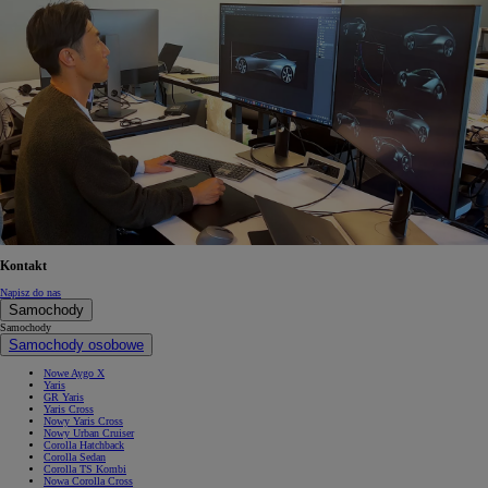
Kontakt
Napisz do nas
Samochody
Samochody
Samochody osobowe
Nowe Aygo X
Yaris
GR Yaris
Yaris Cross
Nowy Yaris Cross
Nowy Urban Cruiser
Corolla Hatchback
Corolla Sedan
Corolla TS Kombi
Nowa Corolla Cross