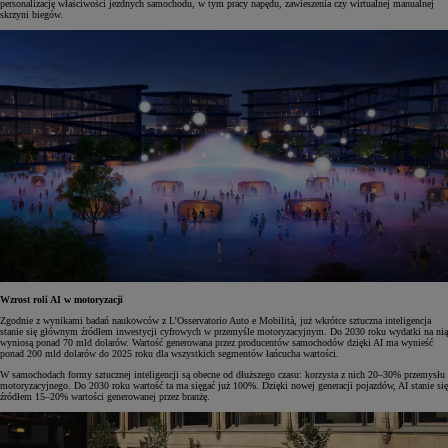
personalizację właściwości jezdnych samochodu, w tym pracy napędu, zawieszenia czy wirtualnej manualnej
skrzyni biegów.
Wzrost roli AI w motoryzacji
Zgodnie z wynikami badań naukowców z L’Osservatorio Auto e Mobilità, już wkrótce sztuczna inteligencja
stanie się głównym źródłem inwestycji cyfrowych w przemyśle motoryzacyjnym. Do 2030 roku wydatki na nią
wyniosą ponad 70 mld dolarów. Wartość generowana przez producentów samochodów dzięki AI ma wynieść
ponad 200 mld dolarów do 2025 roku dla wszystkich segmentów łańcucha wartości.
W samochodach formy sztucznej inteligencji są obecne od dłuższego czasu: korzysta z nich 20–30% przemysłu
motoryzacyjnego. Do 2030 roku wartość ta ma sięgać już 100%. Dzięki nowej generacji pojazdów, AI stanie się
źródłem 15–20% wartości generowanej przez branżę.