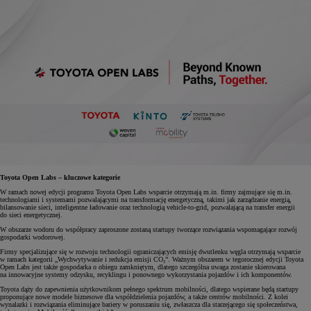
Toyota Open Labs – kluczowe kategorie
W ramach nowej edycji programu Toyota Open Labs wsparcie otrzymają m.in. firmy zajmujące się m.in.
technologiami i systemami pozwalającymi na transformację energetyczną, takimi jak zarządzanie energią,
bilansowanie sieci, inteligentne ładowanie oraz technologią vehicle-to-grid, pozwalającą na transfer energii
do sieci energetycznej.
W obszarze wodoru do współpracy zaproszone zostaną startupy tworzące rozwiązania wspomagające rozwój
gospodarki wodorowej.
Firmy specjalizujące się w rozwoju technologii ograniczających emisję dwutlenku węgla otrzymają wsparcie
w ramach kategorii „Wychwytywanie i redukcja emisji CO₂”. Ważnym obszarem w tegorocznej edycji Toyota
Open Labs jest także gospodarka o obiegu zamkniętym, dlatego szczególna uwaga zostanie skierowana
na innowacyjne systemy odzysku, recyklingu i ponownego wykorzystania pojazdów i ich komponentów.
Toyota dąży do zapewnienia użytkownikom pełnego spektrum mobilności, dlatego wspierane będą startupy
proponujące nowe modele biznesowe dla współdzielenia pojazdów, a także centrów mobilności. Z kolei
wynalazki i rozwiązania eliminujące bariery w poruszaniu się, zwłaszcza dla starzejącego się społeczeństwa,