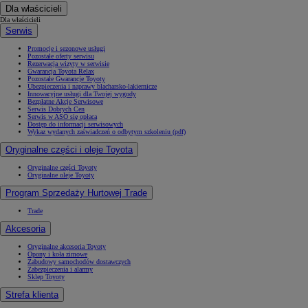
Dla właścicieli
Dla właścicieli
Serwis
Promocje i sezonowe usługi
Pozostałe oferty serwisu
Rezerwacja wizyty w serwisie
Gwarancja Toyota Relax
Pozostałe Gwarancje Toyoty
Ubezpieczenia i naprawy blacharsko-lakiernicze
Innowacyjne usługi dla Twojej wygody
Bezpłatne Akcje Serwisowe
Serwis Dobrych Cen
Serwis w ASO się opłaca
Dostęp do informacji serwisowych
Wykaz wydanych zaświadczeń o odbytym szkoleniu (pdf)
Oryginalne części i oleje Toyota
Oryginalne części Toyoty
Oryginalne oleje Toyoty
Program Sprzedaży Hurtowej Trade
Trade
Akcesoria
Oryginalne akcesoria Toyoty
Opony i koła zimowe
Zabudowy samochodów dostawczych
Zabezpieczenia i alarmy
Sklep Toyoty
Strefa klienta