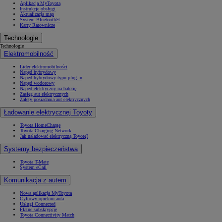
Aplikacja MyToyota
Instrukcje obsługi
Aktualizacja map
System Bluetooth®
Karty Ratownicze
Technologie
Technologie
Elektromobilność
Lider elektromobilności
Napęd hybrydowy
Napęd hybrydowy typu plug-in
Napęd wodorowy
Napęd elektryczny na baterię
Zasięg aut elektrycznych
Zalety posiadania aut elektrycznych
Ładowanie elektrycznej Toyoty
Toyota HomeCharge
Toyota Charging Network
Jak naładować elektryczną Toyotę?
Systemy bezpieczeństwa
Toyota T-Mate
System eCall
Komunikacja z autem
Nowa aplikacja MyToyota
Cyfrowy opiekun auta
Usługi Connected
Płatne subskrypcje
Toyota Connectivity Match