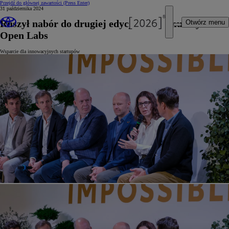
Przejdź do głównej zawartości
(Press Enter)
31 października 2024
Ruszył nabór do drugiej edycji programu Toyota
Otwórz menu
Open Labs
Wsparcie dla innowacyjnych startupów