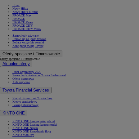
Hilux
Nowy Hilux
Nowy Hilux Electric
PROACE Max
PROACE
PROACE Verso
PROACE CITY
PROACE CITY Verso
Samochody używane
Umów się na jazdę testową
Zobacz wszystkie cenniki
Konfiguruj swoją Toyotę
Oferty specjalne i Finansowanie
Oferty specjalne i Finansowanie
Aktualne oferty
Finał wyprzedaży 2025
Samochody dostawcze Toyota Professional
Oferta biznesowa
Auta używane
Toyota Financial Services
Kredyt niższych rat Toyota Easy
Kredyt standardowy
Leasing standardowy
KINTO ONE
KINTO ONE Leasing niższych rat
KINTO ONE Leasing konsumencki
KINTO ONE Najem
KINTO ONE Zarządzanie flotą
KINTO Mobility