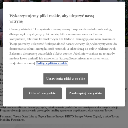
Wykorzystujemy pliki cookie, aby ulepszyć naszą
witrynę
Chcemy ułatwić Ci korzystanie z naszej strony i usprawnić świadczenie usług,
dlatego wykorzystujemy pliki cookie, które są umieszczane na Twoim
komputerze, telefonie komórkowym lub tablecie. Pomagają one nam zrozumieć
Twoje potrzeby i ulepszać funkcjonalność naszej witryny. Są wykorzystywane do
dostarczania usług i narzędzi osób trzecich, a także służą do celów reklamowych.
Rozpoczął się nabór do drugiej edycji Toyota Open Labs. Jest to program realizowany przez Toyota
Zalecamy akceptację wszystkich plików cookie. Jeżeli nie wyrażasz na to zgody,
Motor Europe (TME). Jego celem jest wspieranie innowacyjnych startupów, powiększanie skali ich
działalności i nawiązywanie kontaktów z poszczególnymi działami Toyoty oraz partnerami koncernu.
możesz łatwo zmienić ich ustawienia. Szczegółowe informacje na ten temat
znajdziesz w naszej
Polityce plików cookie.
Toyota od lat jest zaangażowana w rozwój technologii niskoemisyjnych i ekologicznych. Wspiera też
innowacyjne startupy w Europie opracowujące innowacyjne rozwiązania. W ramach kolejnej edycji Toyota
Open Labs umożliwi wybranym młodym przedsiębiorstwom współpracę z najważniejszymi jednostkami
biznesowymi koncernu w sześciu strategicznych kategoriach z dziedzin związanych z mobilnością.
Ustawienia plików cookie
Leon Van Der Merwe, wiceprezes Circular Economy & Energy Business w Toyota Motor Europe, mówiąc
o założeniach program, podkreślił:
„Aby sprostać wyzwaniom stojącym przed społeczeństwem, dążymy do zrównoważonego zarządzania energią
oraz rozwijamy model biznesowy o obiegu zamkniętym. Nie możemy tego osiągnąć sami. Chcemy
Odrzuć wszystkie
Zaakceptuj wszystkie
współpracować z najbardziej utalentowanymi osobami nad najlepszymi technologiami”.
Startupy, które dołączą do programu, będą mogły korzystać z wiedzy doradców i mentorów, co otworzy przed
nimi nowe perspektywy rozwoju. Firmy te zyskają szansę na usprawnienie swoich strategii biznesowych,
zwiększenie możliwości inwestycyjnych, udoskonalenie produktów oraz nawiązanie kluczowych relacji.
Program obejmuje opracowanie prototypów, analizę rynku oraz współpracę z ekosystemem Toyoty.
Partnerami Toyota Open Labs są Toyota Tsusho Europe, KINTO Europe, Woven Capital, a także Toyota
Mobility Foundation.