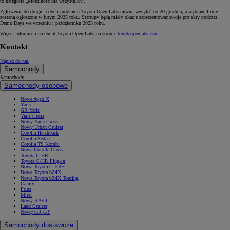
to kategoria „Mobilność dla wszystkich”.
Zgłoszenia do drugiej edycji programu Toyota Open Labs można wysyłać do 20 grudnia, a wybrane firmy
zostaną ogłoszone w lutym 2025 roku. Startupy będą miały okazję zaprezentować swoje projekty podczas
Demo Days we wrześniu i październiku 2025 roku.
Więcej informacji na temat Toyota Open Labs na stronie
toyotaopenlabs.com
.
Kontakt
Napisz do nas
Samochody
Samochody
Samochody osobowe
Nowe Aygo X
Yaris
GR Yaris
Yaris Cross
Nowy Yaris Cross
Nowy Urban Cruiser
Corolla Hatchback
Corolla Sedan
Corolla TS Kombi
Nowa Corolla Cross
Toyota C-HR
Toyota C-HR Plug-in
Nowa Toyota C-HR+
Nowa Toyota bZ4X
Nowa Toyota bZ4X Touring
Camry
Prius
Mirai
Nowy RAV4
Land Cruiser
Nowy GR GT
Samochody dostawcze