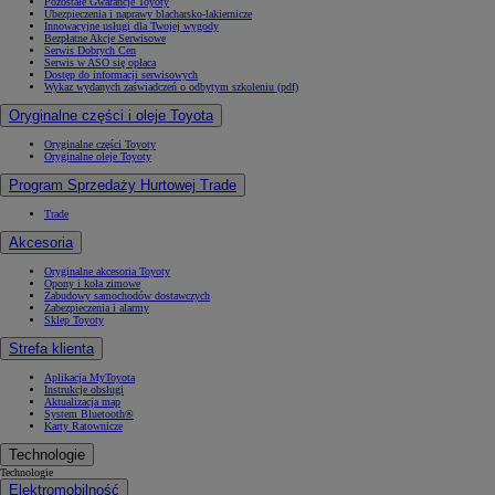
Pozostałe Gwarancje Toyoty
Ubezpieczenia i naprawy blacharsko-lakiernicze
Innowacyjne usługi dla Twojej wygody
Bezpłatne Akcje Serwisowe
Serwis Dobrych Cen
Serwis w ASO się opłaca
Dostęp do informacji serwisowych
Wykaz wydanych zaświadczeń o odbytym szkoleniu (pdf)
Oryginalne części i oleje Toyota
Oryginalne części Toyoty
Oryginalne oleje Toyoty
Program Sprzedaży Hurtowej Trade
Trade
Akcesoria
Oryginalne akcesoria Toyoty
Opony i koła zimowe
Zabudowy samochodów dostawczych
Zabezpieczenia i alarmy
Sklep Toyoty
Strefa klienta
Aplikacja MyToyota
Instrukcje obsługi
Aktualizacja map
System Bluetooth®
Karty Ratownicze
Technologie
Technologie
Elektromobilność