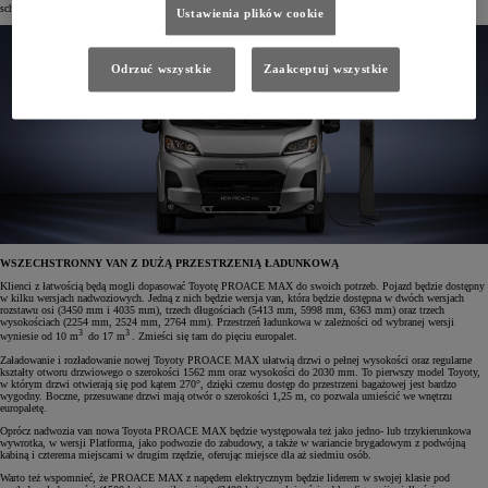
schowków, a nowoczesny wygląd uzupełniają stylowe, chromowane wykończenia.
Ustawienia plików cookie
Odrzuć wszystkie
Zaakceptuj wszystkie
WSZECHSTRONNY VAN Z DUŻĄ PRZESTRZENIĄ ŁADUNKOWĄ
Klienci z łatwością będą mogli dopasować Toyotę PROACE MAX do swoich potrzeb. Pojazd będzie dostępny
w kilku wersjach nadwoziowych. Jedną z nich będzie wersja van, która będzie dostępna w dwóch wersjach
rozstawu osi (3450 mm i 4035 mm), trzech długościach (5413 mm, 5998 mm, 6363 mm) oraz trzech
wysokościach (2254 mm, 2524 mm, 2764 mm). Przestrzeń ładunkowa w zależności od wybranej wersji
3
3
wyniesie od 10 m
do 17 m
. Zmieści się tam do pięciu europalet.
Załadowanie i rozładowanie nowej Toyoty PROACE MAX ułatwią drzwi o pełnej wysokości oraz regularne
kształty otworu drzwiowego o szerokości 1562 mm oraz wysokości do 2030 mm. To pierwszy model Toyoty,
w którym drzwi otwierają się pod kątem 270°, dzięki czemu dostęp do przestrzeni bagażowej jest bardzo
wygodny. Boczne, przesuwane drzwi mają otwór o szerokości 1,25 m, co pozwala umieścić we wnętrzu
europaletę.
Oprócz nadwozia van nowa Toyota PROACE MAX będzie występowała też jako jedno- lub trzykierunkowa
wywrotka, w wersji Platforma, jako podwozie do zabudowy, a także w wariancie brygadowym z podwójną
kabiną i czterema miejscami w drugim rzędzie, oferując miejsce dla aż siedmiu osób.
Warto też wspomnieć, że PROACE MAX z napędem elektrycznym będzie liderem w swojej klasie pod