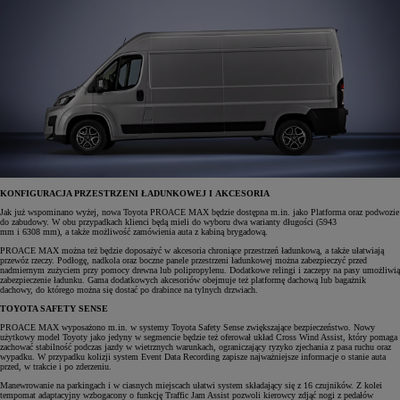
KONFIGURACJA PRZESTRZENI ŁADUNKOWEJ I AKCESORIA
Jak już wspominano wyżej, nowa Toyota PROACE MAX będzie dostępna m.in. jako Platforma oraz podwozie
do zabudowy. W obu przypadkach klienci będą mieli do wyboru dwa warianty długości (5943
mm i 6308 mm), a także możliwość zamówienia auta z kabiną brygadową.
PROACE MAX można też będzie doposażyć w akcesoria chroniące przestrzeń ładunkową, a także ułatwiają
przewóz rzeczy. Podłogę, nadkola oraz boczne panele przestrzeni ładunkowej można zabezpieczyć przed
nadmiernym zużyciem przy pomocy drewna lub polipropylenu. Dodatkowe relingi i zaczepy na pasy umożliwią
zabezpieczenie ładunku. Gama dodatkowych akcesoriów obejmuje też platformę dachową lub bagażnik
dachowy, do którego można się dostać po drabince na tylnych drzwiach.
TOYOTA SAFETY SENSE
PROACE MAX wyposażono m.in. w systemy Toyota Safety Sense zwiększające bezpieczeństwo. Nowy
użytkowy model Toyoty jako jedyny w segmencie będzie też oferował układ Cross Wind Assist, który pomaga
zachować stabilność podczas jazdy w wietrznych warunkach, ograniczający ryzyko zjechania z pasa ruchu oraz
wypadku. W przypadku kolizji system Event Data Recording zapisze najważniejsze informacje o stanie auta
przed, w trakcie i po zderzeniu.
Manewrowanie na parkingach i w ciasnych miejscach ułatwi system składający się z 16 czujników. Z kolei
tempomat adaptacyjny wzbogacony o funkcję Traffic Jam Assist pozwoli kierowcy zdjąć nogi z pedałów