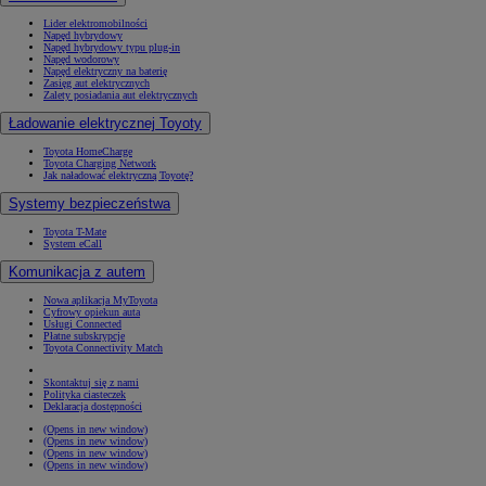
Lider elektromobilności
Napęd hybrydowy
Napęd hybrydowy typu plug-in
Napęd wodorowy
Napęd elektryczny na baterię
Zasięg aut elektrycznych
Zalety posiadania aut elektrycznych
Ładowanie elektrycznej Toyoty
Toyota HomeCharge
Toyota Charging Network
Jak naładować elektryczną Toyotę?
Systemy bezpieczeństwa
Toyota T-Mate
System eCall
Komunikacja z autem
Nowa aplikacja MyToyota
Cyfrowy opiekun auta
Usługi Connected
Płatne subskrypcje
Toyota Connectivity Match
Skontaktuj się z nami
Polityka ciasteczek
Deklaracja dostępności
(Opens in new window)
(Opens in new window)
(Opens in new window)
(Opens in new window)