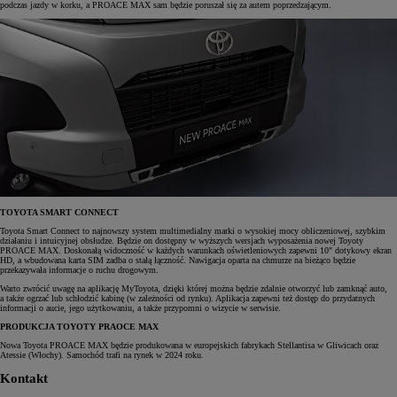
podczas jazdy w korku, a PROACE MAX sam będzie poruszał się za autem poprzedzającym.
TOYOTA SMART CONNECT
Toyota Smart Connect to najnowszy system multimedialny marki o wysokiej mocy obliczeniowej, szybkim
działaniu i intuicyjnej obsłudze. Będzie on dostępny w wyższych wersjach wyposażenia nowej Toyoty
PROACE MAX. Doskonałą widoczność w każdych warunkach oświetleniowych zapewni 10" dotykowy ekran
HD, a wbudowana karta SIM zadba o stałą łączność. Nawigacja oparta na chmurze na bieżąco będzie
przekazywała informacje o ruchu drogowym.
Warto zwrócić uwagę na aplikację MyToyota, dzięki której można będzie zdalnie otworzyć lub zamknąć auto,
a także ogrzać lub schłodzić kabinę (w zależności od rynku). Aplikacja zapewni też dostęp do przydatnych
informacji o aucie, jego użytkowaniu, a także przypomni o wizycie w serwisie.
PRODUKCJA TOYOTY PRAOCE MAX
Nowa Toyota PROACE MAX będzie produkowana w europejskich fabrykach Stellantisa w Gliwicach oraz
Atessie (Włochy). Samochód trafi na rynek w 2024 roku.
Kontakt