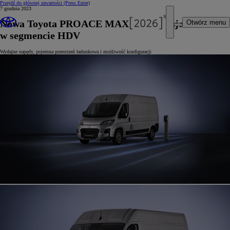
Przejdź do głównej zawartości
(Press Enter)
7 grudnia 2023
Nowa Toyota PROACE MAX zadebiutuje
Otwórz menu
w segmencie HDV
Wydajne napędy, pojemna przestrzeń ładunkowa i możliwość konfiguracji