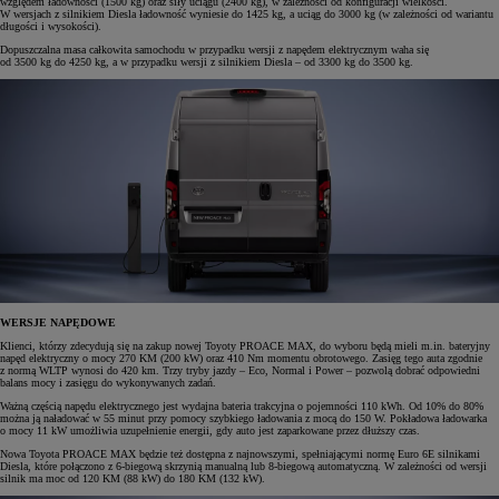
względem ładowności (1500 kg) oraz siły uciągu (2400 kg), w zależności od konfiguracji wielkości.
W wersjach z silnikiem Diesla ładowność wyniesie do 1425 kg, a uciąg do 3000 kg (w zależności od wariantu
długości i wysokości).
Dopuszczalna masa całkowita samochodu w przypadku wersji z napędem elektrycznym waha się
od 3500 kg do 4250 kg, a w przypadku wersji z silnikiem Diesla – od 3300 kg do 3500 kg.
WERSJE NAPĘDOWE
Klienci, którzy zdecydują się na zakup nowej Toyoty PROACE MAX, do wyboru będą mieli m.in. bateryjny
napęd elektryczny o mocy 270 KM (200 kW) oraz 410 Nm momentu obrotowego. Zasięg tego auta zgodnie
z normą WLTP wynosi do 420 km. Trzy tryby jazdy – Eco, Normal i Power – pozwolą dobrać odpowiedni
balans mocy i zasięgu do wykonywanych zadań.
Ważną częścią napędu elektrycznego jest wydajna bateria trakcyjna o pojemności 110 kWh. Od 10% do 80%
można ją naładować w 55 minut przy pomocy szybkiego ładowania z mocą do 150 W. Pokładowa ładowarka
o mocy 11 kW umożliwia uzupełnienie energii, gdy auto jest zaparkowane przez dłuższy czas.
Nowa Toyota PROACE MAX będzie też dostępna z najnowszymi, spełniającymi normę Euro 6E silnikami
Diesla, które połączono z 6-biegową skrzynią manualną lub 8-biegową automatyczną. W zależności od wersji
silnik ma moc od 120 KM (88 kW) do 180 KM (132 kW).