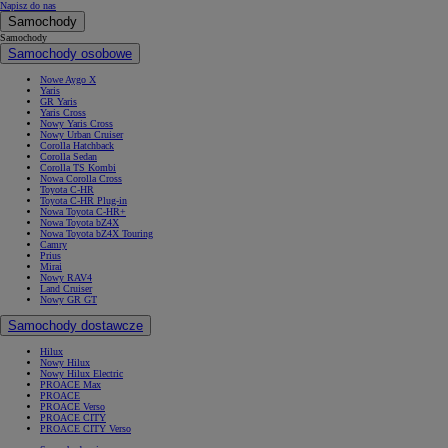
Napisz do nas
Samochody
Samochody
Samochody osobowe
Nowe Aygo X
Yaris
GR Yaris
Yaris Cross
Nowy Yaris Cross
Nowy Urban Cruiser
Corolla Hatchback
Corolla Sedan
Corolla TS Kombi
Nowa Corolla Cross
Toyota C-HR
Toyota C-HR Plug-in
Nowa Toyota C-HR+
Nowa Toyota bZ4X
Nowa Toyota bZ4X Touring
Camry
Prius
Mirai
Nowy RAV4
Land Cruiser
Nowy GR GT
Samochody dostawcze
Hilux
Nowy Hilux
Nowy Hilux Electric
PROACE Max
PROACE
PROACE Verso
PROACE CITY
PROACE CITY Verso