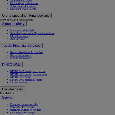
Samochody używane
Umów się na jazdę testową
Zobacz wszystkie cenniki
Konfiguruj swoją Toyotę
Oferty specjalne i Finansowanie
Oferty specjalne i Finansowanie
Aktualne oferty
Finał wyprzedaży 2025
Samochody dostawcze Toyota Professional
Oferta biznesowa
Auta używane
Toyota Financial Services
Kredyt niższych rat Toyota Easy
Kredyt standardowy
Leasing standardowy
KINTO ONE
KINTO ONE Leasing niższych rat
KINTO ONE Leasing konsumencki
KINTO ONE Najem
KINTO ONE Zarządzanie flotą
KINTO Mobility
Dla właścicieli
Dla właścicieli
Serwis
Promocje i sezonowe usługi
Pozostałe oferty serwisu
Rezerwacja wizyty w serwisie
Gwarancja Toyota Relax