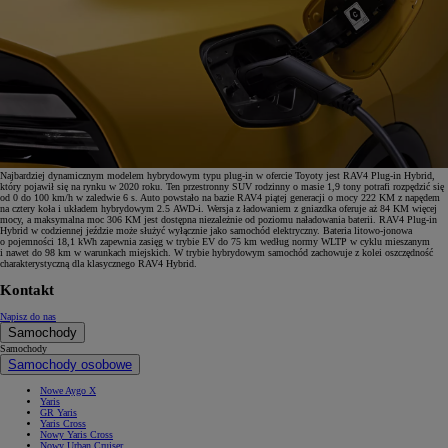
Najbardziej dynamicznym modelem hybrydowym typu plug-in w ofercie Toyoty jest RAV4 Plug-in Hybrid,
który pojawił się na rynku w 2020 roku. Ten przestronny SUV rodzinny o masie 1,9 tony potrafi rozpędzić się
od 0 do 100 km/h w zaledwie 6 s. Auto powstało na bazie RAV4 piątej generacji o mocy 222 KM z napędem
na cztery koła i układem hybrydowym 2.5 AWD-i. Wersja z ładowaniem z gniazdka oferuje aż 84 KM więcej
mocy, a maksymalna moc 306 KM jest dostępna niezależnie od poziomu naładowania baterii. RAV4 Plug-in
Hybrid w codziennej jeździe może służyć wyłącznie jako samochód elektryczny. Bateria litowo-jonowa
o pojemności 18,1 kWh zapewnia zasięg w trybie EV do 75 km według normy WLTP w cyklu mieszanym
i nawet do 98 km w warunkach miejskich. W trybie hybrydowym samochód zachowuje z kolei oszczędność
charakterystyczną dla klasycznego RAV4 Hybrid.
Kontakt
Napisz do nas
Samochody
Samochody
Samochody osobowe
Nowe Aygo X
Yaris
GR Yaris
Yaris Cross
Nowy Yaris Cross
Nowy Urban Cruiser