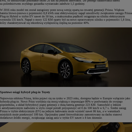
kWh, co umożliwiało pokonanie około 20 km na jednym ładowaniu. Do pełnego naładowania baterii
za pośrednictwem zwykłego gniazdka wystarczało zaledwie 1,5 godziny.
W 2016 roku model ten został zastąpiony przez nową wersję opartą na czwartej generacji Priusa. Większa
bateria litowo-jonowa o pojemności 8,8 kWh oraz efektywniejszy napęd umożliwiły zwiększenie zasięgu Priusa
Plug-in Hybrid w trybie EV nawet do 50 km, a maksymalna prędkość osiągnięta na silniku elektrycznym
wynosiła 135 km/h. Napęd o mocy 122 KM oparty był na nowo opracowanym silniku o pojemności 1,8 litra,
który charakteryzował się rekordową wydajnością cieplną na poziomie 40%.
Sportowe osiągi hybryd plug-in Toyoty
Najnowsza odsłona Priusa, która pojawi się na rynku w 2023 roku, dostępna będzie w Europie wyłącznie jako
hybryda plug-in. Nowy Prius wyróżnia się mocą większą o imponujące 80% w porównaniu do swojego
poprzednika, a układ hybrydowy piątej generacji z dużą baterią generuje 223 KM. Samochód o lekkim
i aerodynamicznym nadwoziu w stylu coupé potrafi przyspieszyć od 0 do 100 km/h w 6,7 s. Średni zasięg
Priusa w trybie elektrycznym (EV) na jednym ładowaniu może wynieść nawet 86 km, a w warunkach
miejskich może przekroczyć 100 km. Opcjonalny panel fotowoltaiczny zamontowany na dachu stanowi
dodatkowe źródło energii, zwiększając zasięg auta w trybie EV nawet o 8 km dziennie.