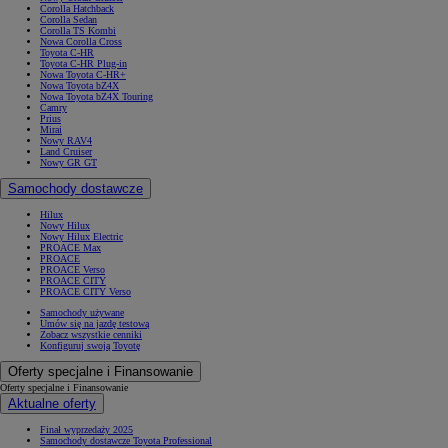
Corolla Hatchback
Corolla Sedan
Corolla TS Kombi
Nowa Corolla Cross
Toyota C-HR
Toyota C-HR Plug-in
Nowa Toyota C-HR+
Nowa Toyota bZ4X
Nowa Toyota bZ4X Touring
Camry
Prius
Mirai
Nowy RAV4
Land Cruiser
Nowy GR GT
Samochody dostawcze
Hilux
Nowy Hilux
Nowy Hilux Electric
PROACE Max
PROACE
PROACE Verso
PROACE CITY
PROACE CITY Verso
Samochody używane
Umów się na jazdę testową
Zobacz wszystkie cenniki
Konfiguruj swoją Toyotę
Oferty specjalne i Finansowanie
Oferty specjalne i Finansowanie
Aktualne oferty
Finał wyprzedaży 2025
Samochody dostawcze Toyota Professional