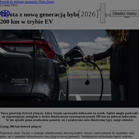
Przejdź do głównej zawartości
(Press Enter)
11 maja 2023
Toyota z nową generacją hybryd plug-in o zasięgu
Otwórz menu
200 km w trybie EV
Nowa generacja hybryd plug-in, którą Toyota wprowadzi niebawem na rynek, będzie mogła pochwalić
się imponującym zasięgiem w trybie elektrycznym wynoszącym ponad 200 km na jednym ładowaniu.
W ten sposób gama producenta poszerzy się o praktyczne auta elektryczne typu range extender.
Zasięg 200 km hybryd plug-in
Najbliższe plany Toyoty w strategii dekarbonizacji dotyczą między innymi wprowadzenia do sprzedaży całej
gamy aut z napędem hybrydowym typu plug-in nowej generacji. Wydajniejsza technologia baterii znacznie