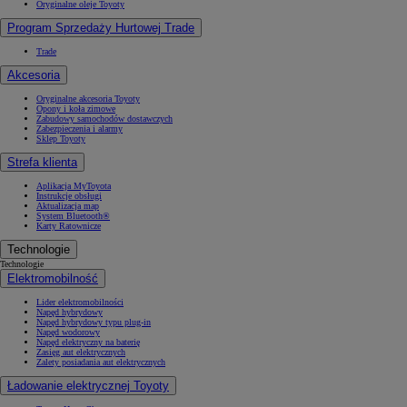
Oryginalne oleje Toyoty
Program Sprzedaży Hurtowej Trade
Trade
Akcesoria
Oryginalne akcesoria Toyoty
Opony i koła zimowe
Zabudowy samochodów dostawczych
Zabezpieczenia i alarmy
Sklep Toyoty
Strefa klienta
Aplikacja MyToyota
Instrukcje obsługi
Aktualizacja map
System Bluetooth®
Karty Ratownicze
Technologie
Technologie
Elektromobilność
Lider elektromobilności
Napęd hybrydowy
Napęd hybrydowy typu plug-in
Napęd wodorowy
Napęd elektryczny na baterię
Zasięg aut elektrycznych
Zalety posiadania aut elektrycznych
Ładowanie elektrycznej Toyoty