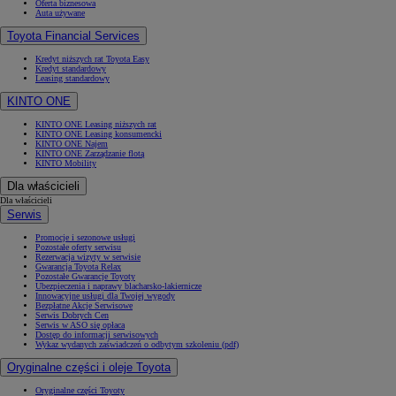
Oferta biznesowa
Auta używane
Toyota Financial Services
Kredyt niższych rat Toyota Easy
Kredyt standardowy
Leasing standardowy
KINTO ONE
KINTO ONE Leasing niższych rat
KINTO ONE Leasing konsumencki
KINTO ONE Najem
KINTO ONE Zarządzanie flotą
KINTO Mobility
Dla właścicieli
Dla właścicieli
Serwis
Promocje i sezonowe usługi
Pozostałe oferty serwisu
Rezerwacja wizyty w serwisie
Gwarancja Toyota Relax
Pozostałe Gwarancje Toyoty
Ubezpieczenia i naprawy blacharsko-lakiernicze
Innowacyjne usługi dla Twojej wygody
Bezpłatne Akcje Serwisowe
Serwis Dobrych Cen
Serwis w ASO się opłaca
Dostęp do informacji serwisowych
Wykaz wydanych zaświadczeń o odbytym szkoleniu (pdf)
Oryginalne części i oleje Toyota
Oryginalne części Toyoty