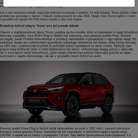
również w baterie bipolarne, testuje system wymiennych baterii do pojazdów użytkowych oraz poszukuje
innowacyjnych technologii magazynowania energii.
Już w tym momencie zostały rozpoczęte pierwsze inwestycje o wartości 5,6 mld dolarów. Nowe zakłady i linie
produkcyjne powstaną w Japonii i Stanach Zjednoczonych do roku 2026. Dzięki temu Toyota będzie w stanie
wyprodukować łącznie 40 GWh baterii rocznie w obu tych krajach.
Produkcja hybryd plug-in Toyoty trwa już przeszło dekadę
Obecnie w międzynarodowej ofercie Toyoty znajdują się dwa modele, które są wyposażone w napęd hybrydowy
ładowany z gniazdka. Są to RAV4 Plug-in Hybrid oraz najnowsza, piąta generacja modelu Prius. Koncern
ma bogate, ponad 10-letnie doświadczenie w produkcji samochodów wyposażonych w tego rodzaju napęd. Ich
unikalnym atutem jest wykorzystanie sprawdzonej technologii hybrydowej full hybrid, którą Toyota rozwijała
od 1992 roku i przetestowała na ponad 20 milionach hybryd sprzedanych na całym świecie. Hybrydy typu
plug-in mają możliwość jazdy w trybie elektrycznym bez emisji, wykorzystując energię jedynie z ładowarki,
lub w zwyczajnym trybie hybrydowym, gdzie energia odzyskiwana podczas hamowania pozwala na częste
korzystanie z napędu elektrycznego, tak jak w przypadku innych hybryd tej marki.
Pierwszy model Priusa Plug-in Hybrid został wprowadzony na rynek w 2012 roku i stanowił rozwinięcie
koncepcji trzeciej generacji Priusa. Samochód ten był wyposażony w hybrydowy napęd o łącznej mocy
134 KM, a opierał się na silniku o pojemności 1,8 litra. Jego bateria litowo-jonowa miała pojemność 4,4