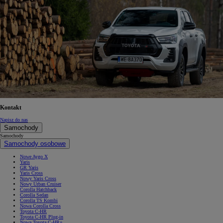
Kontakt
Napisz do nas
Samochody
Samochody
Samochody osobowe
Nowe Aygo X
Yaris
GR Yaris
Yaris Cross
Nowy Yaris Cross
Nowy Urban Cruiser
Corolla Hatchback
Corolla Sedan
Corolla TS Kombi
Nowa Corolla Cross
Toyota C-HR
Toyota C-HR Plug-in
Nowa Toyota C-HR+