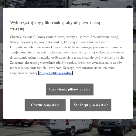
Wykorzystujemy pliki cookie, aby ulepszyć naszą
witrynę
Chcemy ułatwić Ci korzystanie z naszej strony i usprawnić świadczenie usług,
dlatego wykorzystujemy pliki cookie, które są umieszczane na Twoim
komputerze, telefonie komórkowym lub tablecie. Pomagają one nam zrozumieć
W I kwartale 2024 roku w Polsce zarejestrowano 2818 samochodów z linii Toyota Professional.
W porównaniu z tym samym okresem roku ubiegłego sprzedaż wzrosła o 30,5%. W Top10 najczęściej
Twoje potrzeby i ulepszać funkcjonalność naszej witryny. Są wykorzystywane do
rejestrowanych aut dostawczych znalazły się takie modele, jak PROACE CITY i PROACE. Hilux
dostarczania usług i narzędzi osób trzecich, a także służą do celów reklamowych.
zdominował segment pick-upów.
Zalecamy akceptację wszystkich plików cookie. Jeżeli nie wyrażasz na to zgody,
Od stycznia do marca 2024 roku w Polsce zarejestrowano 2818 samochodów osobowych i dostawczych z linii
możesz łatwo zmienić ich ustawienia. Szczegółowe informacje na ten temat
Toyota Professional, o 30,5% więcej niż w trzech pierwszych miesiącach roku ubiegłego. Wynik ten stanowi
najlepszy dowód na to, że japońskie auta cieszą się coraz większą popularnością na polskim rynku.
znajdziesz w naszej
Polityce plików cookie.
W Top10 najczęściej rejestrowanych samochodów dostawczych znalazły się dwa auta Toyota Professional.
Na pozycji trzeciej sklasyfikowano model PROACE CITY (1384 egz.), a ósmą pozycję zajął większy model
PROACE (847 egz.).
Ustawienia plików cookie
Odrzuć wszystkie
Zaakceptuj wszystkie