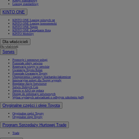
Kredyt standardowy
Leasing standardowy
KINTO ONE
KINTO ONE Leasing niższych rat
KINTO ONE Leasing konsumencki
KINTO ONE Najem
KINTO ONE Zarządzanie flotą
KINTO Mobility
Dla właścicieli
Dla właścicieli
Serwis
Promocje i sezonowe usługi
Pozostałe oferty serwisu
Rezerwacja wizyty w serwisie
Gwarancja Toyota Relax
Pozostałe Gwarancje Toyoty
Ubezpieczenia i naprawy blacharsko-lakiernicze
Innowacyjne usługi dla Twojej wygody
Bezpłatne Akcje Serwisowe
Serwis Dobrych Cen
Serwis w ASO się opłaca
Dostęp do informacji serwisowych
Wykaz wydanych zaświadczeń o odbytym szkoleniu (pdf)
Oryginalne części i oleje Toyota
Oryginalne części Toyoty
Oryginalne oleje Toyoty
Program Sprzedaży Hurtowej Trade
Trade