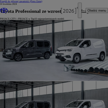
Przejdź do głównej zawartości
(Press Enter)
10 kwietnia 2024
Toyota Professional ze wzrostem sprzedaży
Otwórz menu
PROACE CITY i PROACE w Top10 najpopularniejszych modeli