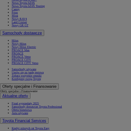
Nowa Toyota bZ4X
Nowa Toyota bZ4X Touring
Camry
Prius
Mirai
Nowy RAV4
Land Cruiser
Nowy GR GT
Samochody dostawcze
Hilux
Nowy Hilux
Nowy Hilux Electric
PROACE Max
PROACE
PROACE Verso
PROACE CITY
PROACE CITY Verso
Samochody używane
Umów się na jazdę testową
Zobacz wszystkie cenniki
Konfiguruj swoją Toyotę
Oferty specjalne i Finansowanie
Oferty specjalne i Finansowanie
Aktualne oferty
Finał wyprzedaży 2025
Samochody dostawcze Toyota Professional
Oferta biznesowa
Auta używane
Toyota Financial Services
Kredyt niższych rat Toyota Easy