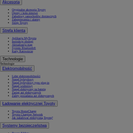
Akcesoria
Oryginalne akcesoria Toyoty
Opony i koła zimowe
Zabudowy samochodów dostawczych
Zabezpieczenia i alarmy
Sklep Toyoty
Strefa klienta
Aplikacja MyToyota
Instrukcje obsługi
Aktualizacja map
System Bluetooth®
Karty Ratownicze
Technologie
Technologie
Elektromobilność
Lider elektromobilności
Napęd hybrydowy
Napęd hybrydowy typu plug-in
Napęd wodorowy
Napęd elektryczny na baterię
Zasięg aut elektrycznych
Zalety posiadania aut elektrycznych
Ładowanie elektrycznej Toyoty
Toyota HomeCharge
Toyota Charging Network
Jak naładować elektryczną Toyotę?
Systemy bezpieczeństwa