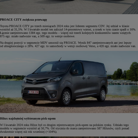
PROACE CITY zwiększa przewagę
Toyota PROACE CITY po trzech miesiącach 2024 roku jest liderem segmentu CDV. Jej udział w klasie
wyniósł aż 31,5%. W I kwartale model ten zaliczył 14-procentowy wzrost, a rynek w tym czasie spadł o 16%.
Łącznie zarejestrowano 1384 egz. tego modelu – więcej niż trzech kolejnych konkurentów razem wziętych.
875 egz. miało nadwozie van, a 509 egz. to wersje osobowe.
Na drugiej pozycji w segmencie MDV umocnił się PROACE. Wynik 847 zarejestrowanych aut jest lepszy
od ubiegłorocznego o 28%. 427 egz. to samochody w wersji osobowej Verso, a 420 egz. miało nadwozie van.
Hilux najchętniej wybieranym pick-upem
W I kwartale 2024 roku Hilux był co drugim rejestrowanym pick-upem na polskim rynku. Udziału tego
modelu w segmencie wyniósł aż 50,7%. Od stycznia do marca zarejestrowano 587 Hiluxów, czyli ponad
dwukrotnie więcej niż rok wcześniej (+104%).