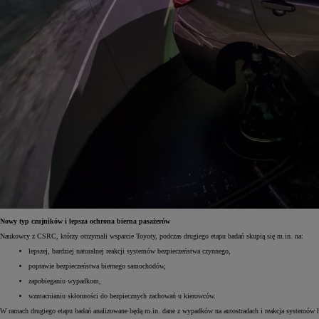
Nowy typ czujników i lepsza ochrona bierna pasażerów
Naukowcy z CSRC, którzy otrzymali wsparcie Toyoty, podczas drugiego etapu badań skupią się m.in. na:
lepszej, bardziej naturalnej reakcji systemów bezpieczeństwa czynnego,
poprawie bezpieczeństwa biernego samochodów,
zapobieganiu wypadkom,
wzmacnianiu skłonności do bezpiecznych zachowań u kierowców.
W ramach drugiego etapu badań analizowane będą m.in. dane z wypadków na autostradach i reakcja systemów 