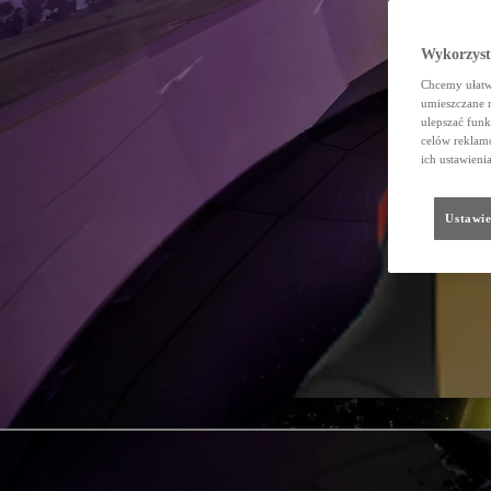
Wykorzystu
Chcemy ułatwi
umieszczane 
ulepszać funk
celów reklamo
ich ustawieni
Ustawie