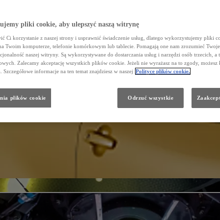
jemy pliki cookie, aby ulepszyć naszą witrynę
ć Ci korzystanie z naszej strony i usprawnić świadczenie usług, dlatego wykorzystujemy pliki co
na Twoim komputerze, telefonie komórkowym lub tablecie. Pomagają one nam zrozumieć Twoje 
cjonalność naszej witryny. Są wykorzystywane do dostarczania usług i narzędzi osób trzecich, a 
wych. Zalecamy akceptację wszystkich plików cookie. Jeżeli nie wyrażasz na to zgody, możesz 
a. Szczegółowe informacje na ten temat znajdziesz w naszej
Polityce plików cookie.
nia plików cookie
Odrzuć wszystkie
Zaakcept