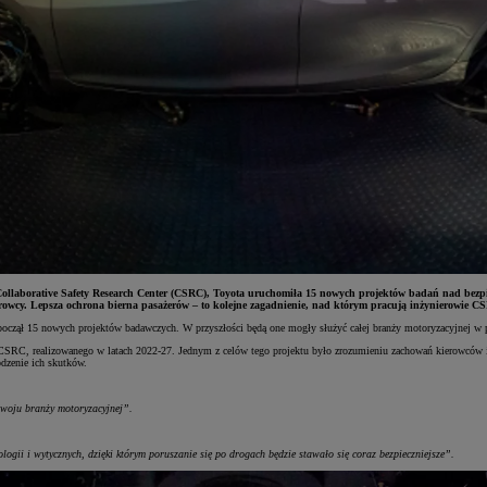
Collaborative Safety Research Center (CSRC), Toyota uruchomiła 15 nowych projektów badań nad bezp
rowcy. Lepsza ochrona bierna pasażerów – to kolejne zagadnienie, nad którym pracują inżynierowie C
czął 15 nowych projektów badawczych. W przyszłości będą one mogły służyć całej branży motoryzacyjnej w p
 CSRC, realizowanego w latach 2022-27. Jednym z celów tego projektu było zrozumieniu zachowań kierowców 
dzenie ich skutków.
woju branży motoryzacyjnej”.
gii i wytycznych, dzięki którym poruszanie się po drogach będzie stawało się coraz bezpieczniejsze”.