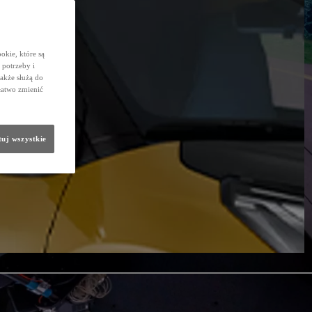
okie, które są
potrzeby i
także służą do
łatwo zmienić
uj wszystkie