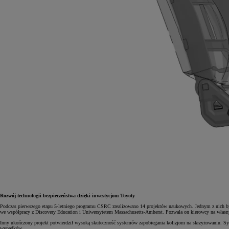
Od
105 300 zł
Corolla Hatchback
HYBRID
Rozwój technologii bezpieczeństwa dzięki inwestycjom Toyoty
Podczas pierwszego etapu 5-letniego programu CSRC zrealizowano 14 projektów naukowych. Jednym z nich był
we współpracy z Discovery Education i Uniwersytetem Massachusetts-Amherst. Pozwala on kierowcy na własny
Inny ukończony projekt potwierdził wysoką skuteczność systemów zapobiegania kolizjom na skrzyżowaniu. Sy
wypadków.