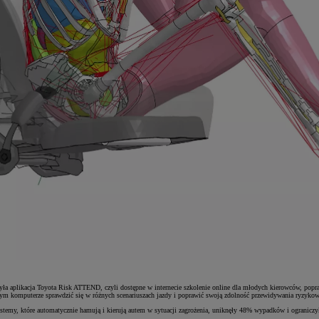
a aplikacja Toyota Risk ATTEND, czyli dostępne w internecie szkolenie online dla młodych kierowców, popr
m komputerze sprawdzić się w różnych scenariuszach jazdy i poprawić swoją zdolność przewidywania ryzykow
stemy, które automatycznie hamują i kierują autem w sytuacji zagrożenia, uniknęły 48% wypadków i ogranicz