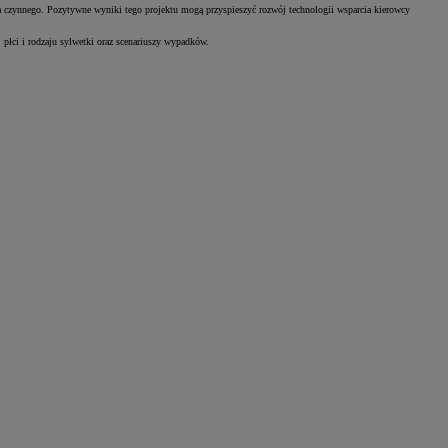
a czynnego. Pozytywne wyniki tego projektu mogą przyspieszyć rozwój technologii wsparcia kierowcy
łci i rodzaju sylwetki oraz scenariuszy wypadków.