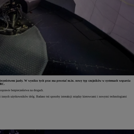
ieczeństwem jazdy. W wyniku tych prac ma powstać m.in. nowy typ czujników w systemach wsparcia
SRC.
oprawie bezpieczeństwa na drogach.
i innych użytkowników dróg. Badano też sposoby interakcji między kierowcami i nowymi technologiami