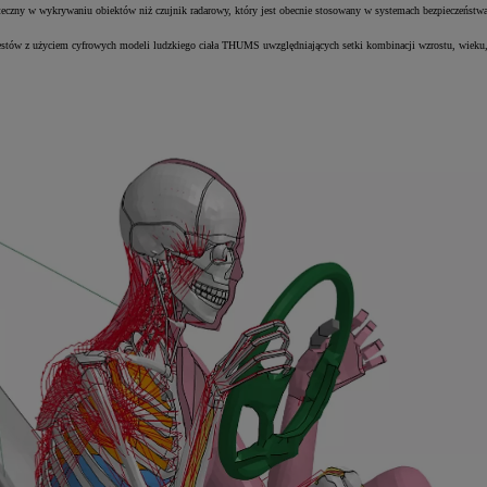
teczny w wykrywaniu obiektów niż czujnik radarowy, który jest obecnie stosowany w systemach bezpieczeństw
stów z użyciem cyfrowych modeli ludzkiego ciała THUMS uwzględniających setki kombinacji wzrostu, wieku, p