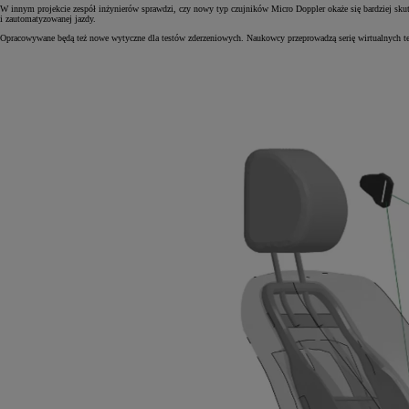
W innym projekcie zespół inżynierów sprawdzi, czy nowy typ czujników Micro Doppler okaże się bardziej sku
i zautomatyzowanej jazdy.
Opracowywane będą też nowe wytyczne dla testów zderzeniowych. Naukowcy przeprowadzą serię wirtualnych te