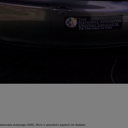
hamowania awaryjnego (AEB). Ma to w przyszłości poprawić ich działanie.