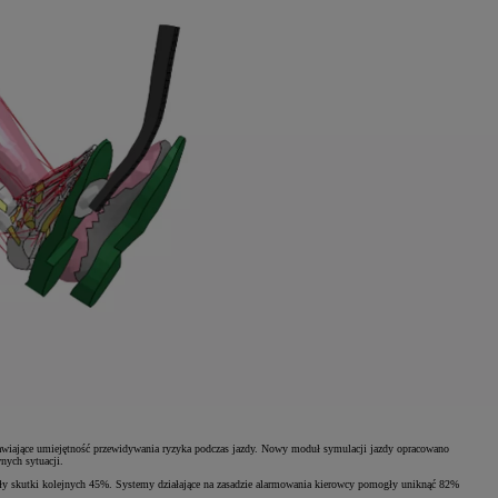
awiające umiejętność przewidywania ryzyka podczas jazdy. Nowy moduł symulacji jazdy opracowano
nych sytuacji.
yły skutki kolejnych 45%. Systemy działające na zasadzie alarmowania kierowcy pomogły uniknąć 82%