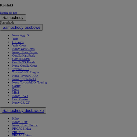
Kontakt
Napisz do nas
Samochody
Samochody
Samochody osobowe
Nowe Aygo X
Yaris
GR Yaris
Yaris Cross
Nowy Yaris Cross
Nowy Urban Cruiser
Corolla Hatchback
Corolla Sedan
Corolla TS Kombi
Nowa Corolla Cross
Toyota C-HR
Toyota C-HR Plug-in
Nowa Toyota C-HR+
Nowa Toyota bZ4X
Nowa Toyota bZ4X Touring
Camry
Prius
Mirai
Nowy RAV4
Land Cruiser
Nowy GR GT
Samochody dostawcze
Hilux
Nowy Hilux
Nowy Hilux Electric
PROACE Max
PROACE
PROACE Verso