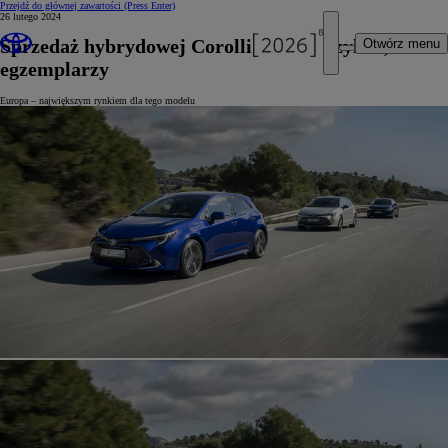
Przejdź do głównej zawartości
(Press Enter)
26 lutego 2024
Sprzedaż hybrydowej Corolli przekroczyła 2,5 mln
Otwórz menu
egzemplarzy
Europa – największym rynkiem dla tego modelu