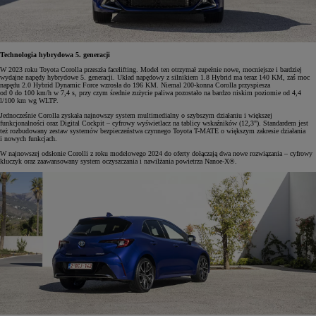
Technologia hybrydowa 5. generacji
W 2023 roku Toyota Corolla przeszła facelifting. Model ten otrzymał zupełnie nowe, mocniejsze i bardziej
wydajne napędy hybrydowe 5. generacji. Układ napędowy z silnikiem 1.8 Hybrid ma teraz 140 KM, zaś moc
napędu 2.0 Hybrid Dynamic Force wzrosła do 196 KM. Niemal 200-konna Corolla przyspiesza
od 0 do 100 km/h w 7,4 s, przy czym średnie zużycie paliwa pozostało na bardzo niskim poziomie od 4,4
l/100 km wg WLTP.
Jednocześnie Corolla zyskała najnowszy system multimedialny o szybszym działaniu i większej
funkcjonalności oraz Digital Cockpit – cyfrowy wyświetlacz na tablicy wskaźników (12,3"). Standardem jest
też rozbudowany zestaw systemów bezpieczeństwa czynnego Toyota T-MATE o większym zakresie działania
i nowych funkcjach.
W najnowszej odsłonie Corolli z roku modelowego 2024 do oferty dołączają dwa nowe rozwiązania – cyfrowy
kluczyk oraz zaawansowany system oczyszczania i nawilżania powietrza Nanoe-X®.