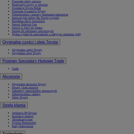
Pozostałe oferty serwisu
Rezerwacja wizyty w serwisie
Gwarancja Toyota Relax
Pozostałe Gwarancje Toyoty
Ubezpieczenia i naprawy blacharsko-lakiernicze
Innowacyjne usługi dla Twojej wygody
Bezpłatne Akcje Serwisowe
Serwis Dobrych Cen
Serwis w ASO się opłaca
Dostęp do informacji serwisowych
Wykaz wydanych zaświadczeń o odbytym szkoleniu (pdf)
Oryginalne części i oleje Toyota
Oryginalne części Toyoty
Oryginalne oleje Toyoty
Program Sprzedaży Hurtowej Trade
Trade
Akcesoria
Oryginalne akcesoria Toyoty
Opony i koła zimowe
Zabudowy samochodów dostawczych
Zabezpieczenia i alarmy
Sklep Toyoty
Strefa klienta
Aplikacja MyToyota
Instrukcje obsługi
Aktualizacja map
System Bluetooth®
Karty Ratownicze
Technologie