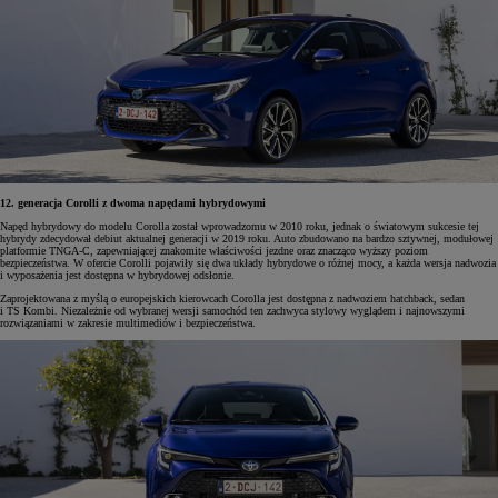
12. generacja Corolli z dwoma napędami hybrydowymi
Napęd hybrydowy do modelu Corolla został wprowadzomu w 2010 roku, jednak o światowym sukcesie tej
hybrydy zdecydował debiut aktualnej generacji w 2019 roku. Auto zbudowano na bardzo sztywnej, modułowej
platformie TNGA-C, zapewniającej znakomite właściwości jezdne oraz znacząco wyższy poziom
bezpieczeństwa. W ofercie Corolli pojawiły się dwa układy hybrydowe o różnej mocy, a każda wersja nadwozia
i wyposażenia jest dostępna w hybrydowej odsłonie.
Zaprojektowana z myślą o europejskich kierowcach Corolla jest dostępna z nadwoziem hatchback, sedan
i TS Kombi. Niezależnie od wybranej wersji samochód ten zachwyca stylowy wyglądem i najnowszymi
rozwiązaniami w zakresie multimediów i bezpieczeństwa.