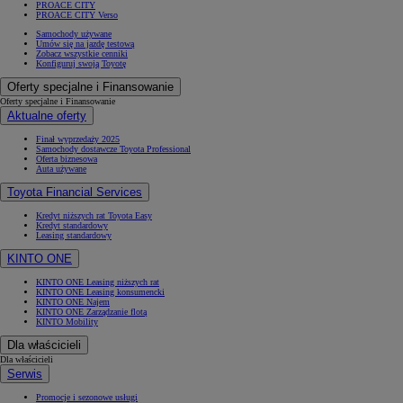
PROACE CITY
PROACE CITY Verso
Samochody używane
Umów się na jazdę testową
Zobacz wszystkie cenniki
Konfiguruj swoją Toyotę
Oferty specjalne i Finansowanie
Oferty specjalne i Finansowanie
Aktualne oferty
Finał wyprzedaży 2025
Samochody dostawcze Toyota Professional
Oferta biznesowa
Auta używane
Toyota Financial Services
Kredyt niższych rat Toyota Easy
Kredyt standardowy
Leasing standardowy
KINTO ONE
KINTO ONE Leasing niższych rat
KINTO ONE Leasing konsumencki
KINTO ONE Najem
KINTO ONE Zarządzanie flotą
KINTO Mobility
Dla właścicieli
Dla właścicieli
Serwis
Promocje i sezonowe usługi