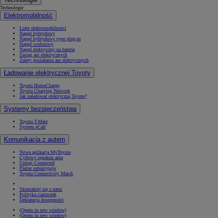
Technologie
Elektromobilność
Lider elektromobilności
Napęd hybrydowy
Napęd hybrydowy typu plug-in
Napęd wodorowy
Napęd elektryczny na baterię
Zasięg aut elektrycznych
Zalety posiadania aut elektrycznych
Ładowanie elektrycznej Toyoty
Toyota HomeCharge
Toyota Charging Network
Jak naładować elektryczną Toyotę?
Systemy bezpieczeństwa
Toyota T-Mate
System eCall
Komunikacja z autem
Nowa aplikacja MyToyota
Cyfrowy opiekun auta
Usługi Connected
Płatne subskrypcje
Toyota Connectivity Match
Skontaktuj się z nami
Polityka ciasteczek
Deklaracja dostępności
(Opens in new window)
(Opens in new window)