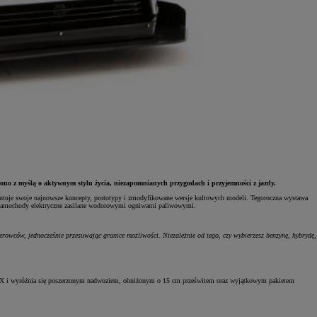
no z myślą o aktywnym stylu życia, niezapomnianych przygodach i przyjemności z jazdy.
entuje swoje najnowsze koncepty, prototypy i zmodyfikowane wersje kultowych modeli. Tegoroczna wystawa
z samochody elektryczne zasilane wodorowymi ogniwami paliwowymi.
owców, jednocześnie przesuwając granice możliwości. Niezależnie od tego, czy wybierzesz benzynę, hybrydę,
 bZ4X i wyróżnia się poszerzonym nadwoziem, obniżonym o 15 cm prześwitem oraz wyjątkowym pakietem