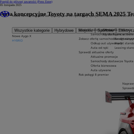
Przejdź do głównej zawartości
(Press Enter)
05 listopada 2025
Auta koncepcyjne Toyoty na targach SEMA 2025 Te
Nowe samochody
Auta od ręki
Używane od ręki
Oferty specjalne
Finansowanie
Serwis i
Sprawdź nasze promocje
Oferta dla firm
Serwis
Wszystkie kategorie
Hybrydowe
Miejskie
Sportowe
Elektryc
Samochody dostępne w krótki
Toyota Financial Serv
Nowe Aygo X
Zobacz ofertę samochodów używanyc
Kredyt niższy
HYBRID
Odkup aut używanych
Kredyt stand
Auta od ręki
Leasing stan
Sprawdź aktualne oferty
Aktualne promocje
Samochody dostawcze Toyota 
Oferta biznesowa
Auta używane
Rok potęgi 8 premier
Naprawy
Sprawdź