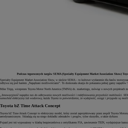
Podczas tegorocznych targów SEMA (Specialty Equipment Market Association Show) Toyot
Specialty Equipment Market Association Show, w skrócie SEMA – to kultowe wydarzenie dla fanów motoryzacj
odbywa się pod hasłem „Napędzani możliwościami”. To doskonała okazja do pokazania pełnej gamy napędów T
Od
81 900 zł
Mike Tripp, wiceprezes Toyota Motor North America (TMNA) ds. marketingu, mówiąc o nowych projektach mar
„Innowacyjność napędza nas do odkrywania nowych możliwości i redefiniowania przyszłości mobilności. SEMA
Yaris Cross
samochód elektryczny lub wodorowy, każda Toyota to potwierdzenie, że wydajność, osiągi i przygoda są moż
HYBRID
Toyota bZ Time Attack Concept
Toyota bZ Time Attack Concept to elektryczny model, który został zaprojektowany przez zespół Toyota Mot
aerodynamicznym. Składają się na niego dokładki zderzaków i progów, tylne skrzydło, a także dyfuzor.
Pojazd jest też wyposażony w klatkę bezpieczeństwa z certyfikatem FIA, zawieszenie TEIN, wydajniejsze ha