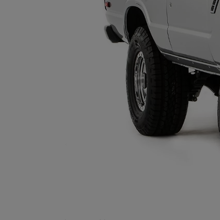
Od
105 300 zł
Corolla Hatchback
HYBRID