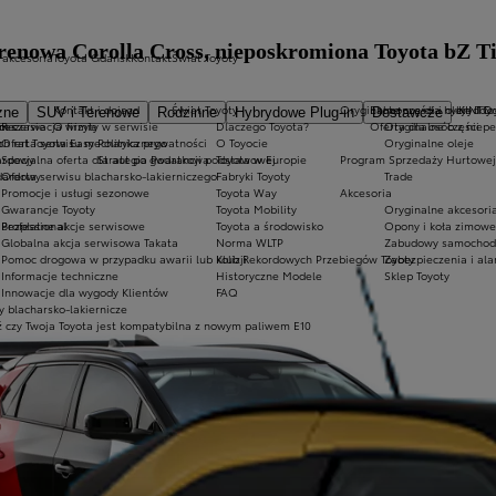
renowa Corolla Cross, nieposkromiona Toyota bZ 
 akcesoria
Toyota Gdańsk
Kontakt
Świat Toyoty
Kontakt i dojazd
Świat Toyoty
Oryginalne części i oleje Toy
Ekobonus dla hybryd To
KINTO
zne
SUV i Terenowe
Rodzinne
Hybrydowe Plug-in
Dostawcze
m czasie
ices
Rezerwacja wizyty w serwisie
O firmie
Dlaczego Toyota?
Oferta dla osób z niep
Oryginalne części
h
ch rat Toyota Easy
Oferta serwisu mechanicznego
Polityka prywatności
O Toyocie
Oryginalne oleje
ardowy
Specjalna oferta dla aut po gwarancji podstawowej
Strategia Podatkowa
Toyota w Europie
Program Sprzedaży Hurtowej
dardowy
Oferta serwisu blacharsko-lakierniczego
Fabryki Toyoty
Trade
Promocje i usługi sezonowe
Toyota Way
Akcesoria
Gwarancje Toyoty
Toyota Mobility
Oryginalne akcesoria
Professional
Bezpłatne akcje serwisowe
Toyota a środowisko
Opony i koła zimowe
Globalna akcja serwisowa Takata
Norma WLTP
Zabudowy samochod
Pomoc drogowa w przypadku awarii lub kolizji
Klub Rekordowych Przebiegów Toyoty
Zabezpieczenia i al
Informacje techniczne
Historyczne Modele
Sklep Toyoty
Innowacje dla wygody Klientów
FAQ
 blacharsko-lakiernicze
 czy Twoja Toyota jest kompatybilna z nowym paliwem E10