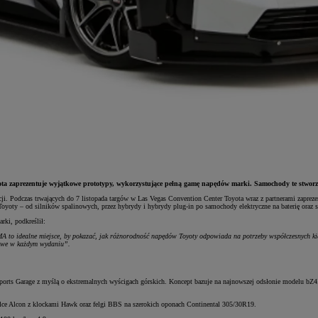
a zaprezentuje wyjątkowe prototypy, wykorzystujące pełną gamę napędów marki. Samochody te stworzo
i. Podczas trwających do 7 listopada targów w Las Vegas Convention Center Toyota wraz z partnerami zaprez
oyoty – od silników spalinowych, przez hybrydy i hybrydy plug-in po samochody elektryczne na baterię ora
ki, podkreślił:
 to idealne miejsce, by pokazać, jak różnorodność napędów Toyoty odpowiada na potrzeby współczesnych kier
liwe w każdym wydaniu”.
orsports Garage z myślą o ekstremalnych wyścigach górskich. Koncept bazuje na najnowszej odsłonie modelu
mulce Alcon z klockami Hawk oraz felgi BBS na szerokich oponach Continental 305/30R19.