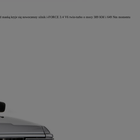
e. Pod maską kryje się nowoczesny silnik i-FORCE 3.4 V6 twin-turbo o mocy 389 KM i 649 Nm momentu