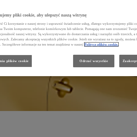
jemy pliki cookie, aby ulepszyć naszą witrynę
ć Ci korzystanie z naszej strony i usprawnić świadczenie usług, dlatego wykorzystujemy pliki co
na Twoim komputerze, telefonie komórkowym lub tablecie. Pomagają one nam zrozumieć Twoje 
cjonalność naszej witryny. Są wykorzystywane do dostarczania usług i narzędzi osób trzecich, a 
wych. Zalecamy akceptację wszystkich plików cookie. Jeżeli nie wyrażasz na to zgody, możesz 
a. Szczegółowe informacje na ten temat znajdziesz w naszej
Polityce plików cookie.
nia plików cookie
Odrzuć wszystkie
Zaakcept