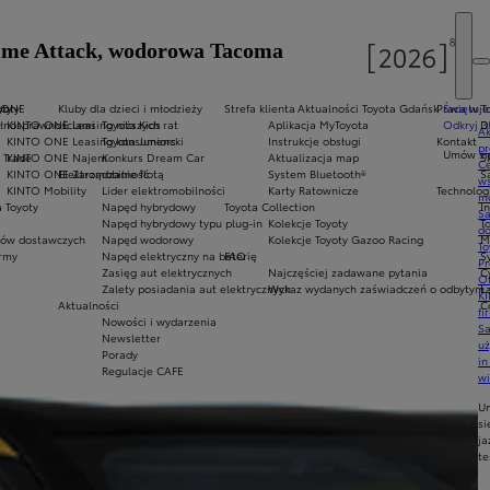
Time Attack, wodorowa Tacoma
oty
yoty
 ONE
Kluby dla dzieci i młodzieży
Strefa klienta
Aktualności Toyota Gdańsk
Praca w T
Świętuje
ełnosprawnościami
KINTO ONE Leasing niższych rat
Toyota Kids
Aplikacja MyToyota
Odkryj 3
D
Ak
KINTO ONE Leasing konsumencki
Toyota Juniors
Instrukcje obsługi
Kontakt
pr
Umów się
 Trade
KINTO ONE Najem
Konkurs Dream Car
Aktualizacja map
S
Ce
KINTO ONE Zarządzanie flotą
Elektromobilność
System Bluetooth®
S
ws
KINTO Mobility
Lider elektromobilności
Karty Ratownicze
Technolog
mo
 Toyoty
Napęd hybrydowy
Toyota Collection
I
S
Napęd hybrydowy typu plug-in
Kolekcje Toyoty
T
do
ów dostawczych
Napęd wodorowy
Kolekcje Toyoty Gazoo Racing
M
To
army
Napęd elektryczny na baterię
FAQ
S
Pr
Zasięg aut elektrycznych
Najczęściej zadawane pytania
C
Of
Zalety posiadania aut elektrycznych
Wykaz wydanych zaświadczeń o odbytym s
Ł
KI
Aktualności
C
fi
Nowości i wydarzenia
S
Newsletter
u
Porady
in
Regulacje CAFE
w
U
si
ja
te