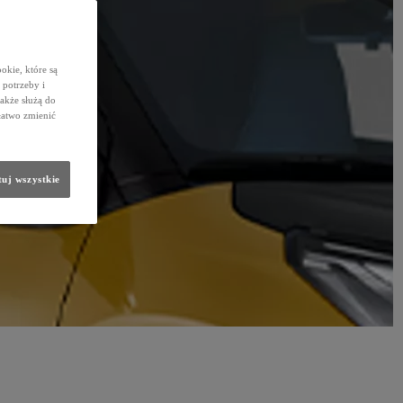
okie, które są
potrzeby i
także służą do
łatwo zmienić
uj wszystkie