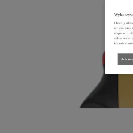
Wykorzystu
Chcemy ułatwi
umieszczane 
ulepszać funk
celów reklamo
ich ustawieni
Ustawie