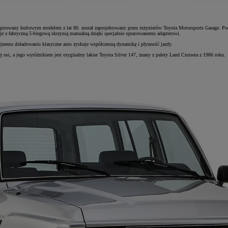
 inspirowany kultowym modelem z lat 80. został zaprojektowany przez inżynierów Toyota Motorsports Garag
e z fabryczną 5-biegową skrzynią manualną dzięki specjalnie opracowanemu adapterowi.
wójnemu doładowaniu klasyczne auto zyskuje współczesną dynamikę i płynność jazdy.
 osi, a jego wyróżnikiem jest oryginalny lakier Toyota Silver 147, znany z palety Land Cruisera z 1986 roku.