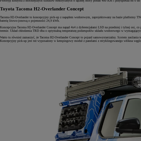
Prototyp korzysta z mocniejszych silników elektrycznych o łącznej mocy ponad 400 KM i przyspiesza od 0 do
Toyota Tacoma H2-Overlander Concept
Tacoma H2-Overlander to koncepcyjny pick-up z napędem wodorowym, zaprojektowany na bazie platformy TNG
baterię litowo-jonową o pojemności 24,9 kWh.
Koncepcyjna Tacoma H2-Overlander Concept ma napęd 4x4 z dyferencjałami LSD na przedniej i tylnej osi, co
terenie. Układ chłodzenia TRD dba o optymalną temperaturę podzespołów układu wodorowego w wymagającyc
Warto tu również zaznaczyć, że Tacoma H2-Overlander Concept to pojazd samowystarczalny. System zasilania 
Koncepcyjny pick-up jest też wyposażony w kempingowy moduł z panelami z recyklingowanego włókna węglo