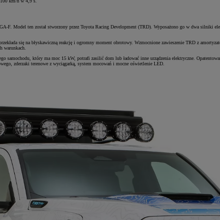
 100 km/h w 4,9 s.
A-F. Model ten został stworzony przez Toyota Racing Development (TRD). Wyposażono go w dwa silniki elek
 przekłada się na błyskawiczną reakcję i ogromny moment obrotowy. Wzmocnione zawieszenie TRD z amortyzat
h warunkach.
tego samochodu, który ma moc 15 kW, potrafi zasilić dom lub ładować inne urządzenia elektryczne. Opatento
wego, zderzaki terenowe z wyciągarką, system mocowań i mocne oświetlenie LED.