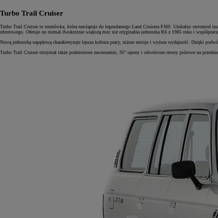
Turbo Trail Cruiser
Turbo Trail Cruiser to terenówka, która nawiązuje do legendarnego Land Cruisera FJ60. Unikalny restomod
obrotowego. Oferuje on niemal dwukrotnie większą moc niż oryginalna jednostka R6 z 1985 roku i współpracuj
Nową jednostkę napędową charakteryzuje lepsza kultura pracy, niższe emisje i wyższa wydajność. Dzięki pod
Turbo Trail Cruiser otrzymał także podniesione zawieszenie, 35" opony i odwrócone resory piórowe na przedniej