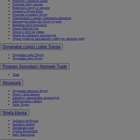
Promocje i sezonowe usługi
Pozostałe oferty serwisu
Rezerwacja wizyty w serwisie
Gwarancja Toyota Relax
Pozostałe Gwarancje Toyoty
Ubezpieczenia i naprawy blacharsko-lakiernicze
Innowacyjne usługi dla Twojej wygody
Bezpłatne Akcje Serwisowe
Serwis Dobrych Cen
Serwis w ASO się opłaca
Dostęp do informacji serwisowych
Wykaz wydanych zaświadczeń o odbytym szkoleniu (pdf)
Oryginalne części i oleje Toyota
Oryginalne części Toyoty
Oryginalne oleje Toyoty
Program Sprzedaży Hurtowej Trade
Trade
Akcesoria
Oryginalne akcesoria Toyoty
Opony i koła zimowe
Zabudowy samochodów dostawczych
Zabezpieczenia i alarmy
Sklep Toyoty
Strefa klienta
Aplikacja MyToyota
Instrukcje obsługi
Aktualizacja map
System Bluetooth®
Karty Ratownicze