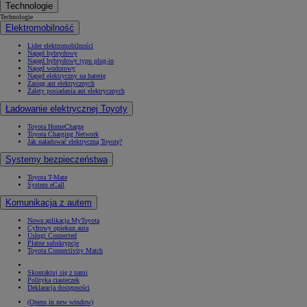
Technologie
Technologie
Elektromobilność
Lider elektromobilności
Napęd hybrydowy
Napęd hybrydowy typu plug-in
Napęd wodorowy
Napęd elektryczny na baterię
Zasięg aut elektrycznych
Zalety posiadania aut elektrycznych
Ładowanie elektrycznej Toyoty
Toyota HomeCharge
Toyota Charging Network
Jak naładować elektryczną Toyotę?
Systemy bezpieczeństwa
Toyota T-Mate
System eCall
Komunikacja z autem
Nowa aplikacja MyToyota
Cyfrowy opiekun auta
Usługi Connected
Płatne subskrypcje
Toyota Connectivity Match
Skontaktuj się z nami
Polityka ciasteczek
Deklaracja dostępności
(Opens in new window)