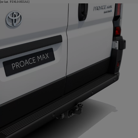
[nr kat. PZ4L0-H55A1]