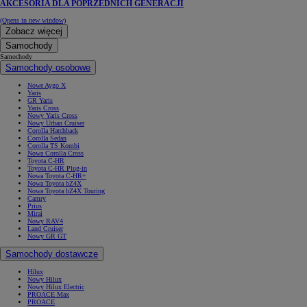
AKCESORIA DLA POPRZEDNICH GENERACJI
(Opens in new window)
Zobacz więcej
Samochody
Samochody
Samochody osobowe
Nowe Aygo X
Yaris
GR Yaris
Yaris Cross
Nowy Yaris Cross
Nowy Urban Cruiser
Corolla Hatchback
Corolla Sedan
Corolla TS Kombi
Nowa Corolla Cross
Toyota C-HR
Toyota C-HR Plug-in
Nowa Toyota C-HR+
Nowa Toyota bZ4X
Nowa Toyota bZ4X Touring
Camry
Prius
Mirai
Nowy RAV4
Land Cruiser
Nowy GR GT
Samochody dostawcze
Hilux
Nowy Hilux
Nowy Hilux Electric
PROACE Max
PROACE