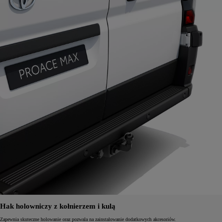
Hak holowniczy z kołnierzem i kulą
Zapewnia skuteczne holowanie oraz pozwala na zainstalowanie dodatkowych akcesoriów.