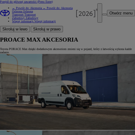
Przejdź do głównej zawartości
(Press Enter)
← Powrót do: Akcesoria
← Powrót do: Akcesoria
Ochrona
Ochrona
Otwórz menu
Transport
Transport
Zabudowy
Zabudowy
Więcej informacji
Więcej informacji
Skroluj w lewo
Skroluj w prawo
PROACE MAX AKCESORIA
Toyota PORACE Max dzięki dodatkowym akcesoriom zmieni się w pojazd, który z łatwością wykona każde
zadanie.