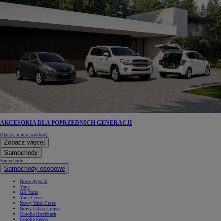
AKCESORIA DLA POPRZEDNICH GENERACJI
(Opens in new window)
Zobacz więcej
Samochody
Samochody
Samochody osobowe
Nowe Aygo X
Yaris
GR Yaris
Yaris Cross
Nowy Yaris Cross
Nowy Urban Cruiser
Corolla Hatchback
Corolla Sedan