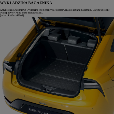
WYKŁADZINA BAGAŻNIKA
Antypoślizgowa gumowa wykładzina jest perfekcyjnie dopasowana do kształtu bagażnika. Chroni tapicerkę
Twojej Toyoty Prius przed zabrudzeniami.
[nr kat. PW241-47005]