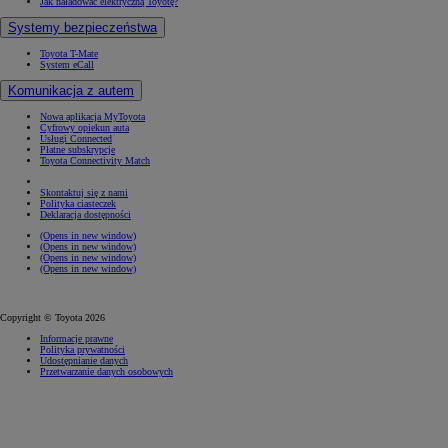
Jak naładować elektryczną Toyotę?
Systemy bezpieczeństwa
Toyota T-Mate
System eCall
Komunikacja z autem
Nowa aplikacja MyToyota
Cyfrowy opiekun auta
Usługi Connected
Płatne subskrypcje
Toyota Connectivity Match
Skontaktuj się z nami
Polityka ciasteczek
Deklaracja dostępności
(Opens in new window)
(Opens in new window)
(Opens in new window)
(Opens in new window)
Copyright © Toyota 2026
Informacje prawne
Polityka prywatności
Udostępnianie danych
Przetwarzanie danych osobowych