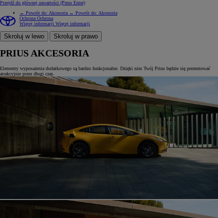
Przejdź do głównej zawartości
(Press Enter)
← Powrót do: Akcesoria
← Powrót do: Akcesoria
Ochrona
Ochrona
Więcej informacji
Więcej informacji
Skroluj w lewo
Skroluj w prawo
PRIUS AKCESORIA
Elementy wyposażenia dodatkowego są bardzo funkcjonalne. Dzięki nim Twój Prius będzie się prezentować
atrakcyjnie przez długi czas.