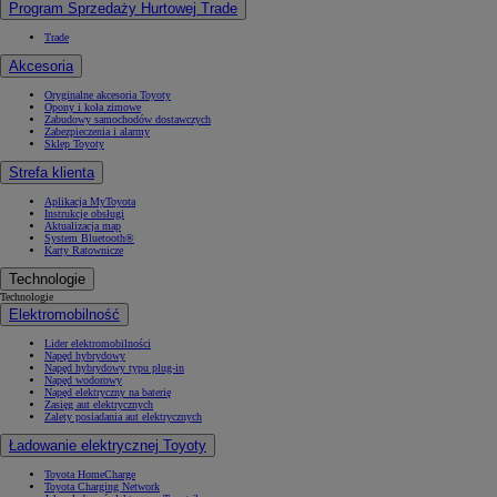
Program Sprzedaży Hurtowej Trade
Trade
Akcesoria
Oryginalne akcesoria Toyoty
Opony i koła zimowe
Zabudowy samochodów dostawczych
Zabezpieczenia i alarmy
Sklep Toyoty
Strefa klienta
Aplikacja MyToyota
Instrukcje obsługi
Aktualizacja map
System Bluetooth®
Karty Ratownicze
Technologie
Technologie
Elektromobilność
Lider elektromobilności
Napęd hybrydowy
Napęd hybrydowy typu plug-in
Napęd wodorowy
Napęd elektryczny na baterię
Zasięg aut elektrycznych
Zalety posiadania aut elektrycznych
Ładowanie elektrycznej Toyoty
Toyota HomeCharge
Toyota Charging Network