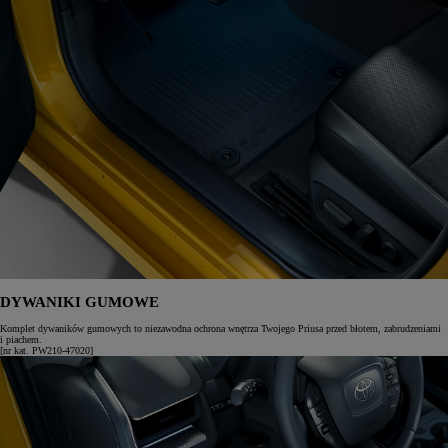
DYWANIKI GUMOWE
Komplet dywaników gumowych to niezawodna ochrona wnętrza Twojego Priusa przed błotem, zabrudzeniami
i piachem.
[nr kat. PW210-47020]