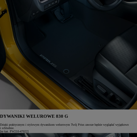
DYWANIKI WELUROWE 830 G
Dzięki praktycznym i stylowym dywanikom welurowym Twój Prius zawsze będzie wyglądać wyjątkowo
i schludnie.
[nr kat. PW210-47022]