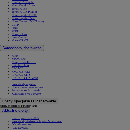
Corolla TS Kombi
Nowa Corolla Cross
Toyota C-HR
Toyota C-HR Plug-in
Nowa Toyota C-HR+
Nowa Toyota bZ4X
Nowa Toyota bZ4X Touring
Camry
Prius
Mirai
Nowy RAV4
Land Cruiser
Nowy GR GT
Samochody dostawcze
Hilux
Nowy Hilux
Nowy Hilux Electric
PROACE Max
PROACE
PROACE Verso
PROACE CITY
PROACE CITY Verso
Samochody używane
Umów się na jazdę testową
Zobacz wszystkie cenniki
Konfiguruj swoją Toyotę
Oferty specjalne i Finansowanie
Oferty specjalne i Finansowanie
Aktualne oferty
Finał wyprzedaży 2025
Samochody dostawcze Toyota Professional
Oferta biznesowa
Auta używane