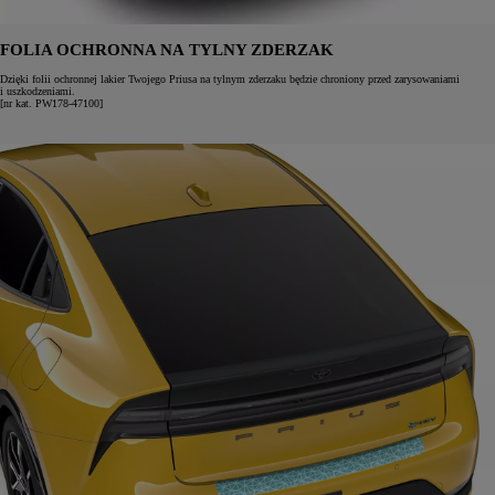
FOLIA OCHRONNA NA TYLNY ZDERZAK
Dzięki folii ochronnej lakier Twojego Priusa na tylnym zderzaku będzie chroniony przed zarysowaniami
i uszkodzeniami.
[nr kat. PW178-47100]