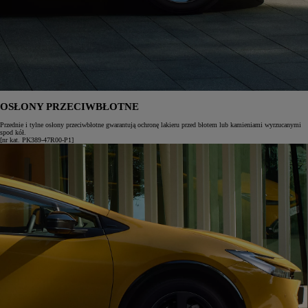
OSŁONY PRZECIWBŁOTNE
Przednie i tylne osłony przeciwbłotne gwarantują ochronę lakieru przed błotem lub kamieniami wyrzucanymi
spod kół.
[nr kat. PK389-47R00-P1]