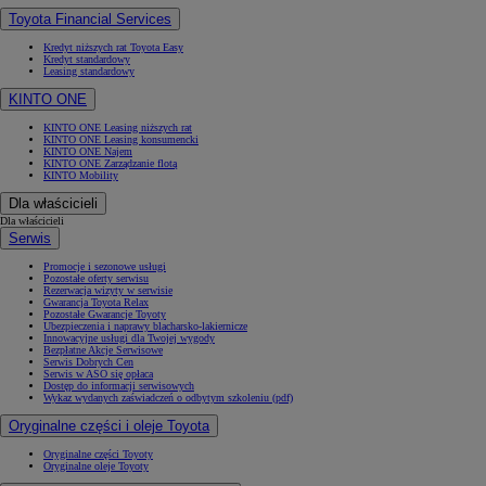
Toyota Financial Services
Kredyt niższych rat Toyota Easy
Kredyt standardowy
Leasing standardowy
KINTO ONE
KINTO ONE Leasing niższych rat
KINTO ONE Leasing konsumencki
KINTO ONE Najem
KINTO ONE Zarządzanie flotą
KINTO Mobility
Dla właścicieli
Dla właścicieli
Serwis
Promocje i sezonowe usługi
Pozostałe oferty serwisu
Rezerwacja wizyty w serwisie
Gwarancja Toyota Relax
Pozostałe Gwarancje Toyoty
Ubezpieczenia i naprawy blacharsko-lakiernicze
Innowacyjne usługi dla Twojej wygody
Bezpłatne Akcje Serwisowe
Serwis Dobrych Cen
Serwis w ASO się opłaca
Dostęp do informacji serwisowych
Wykaz wydanych zaświadczeń o odbytym szkoleniu (pdf)
Oryginalne części i oleje Toyota
Oryginalne części Toyoty
Oryginalne oleje Toyoty