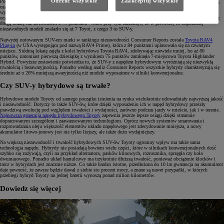
Odrzuć wszystkie
Zaakceptuj wszystkie
Podczas badań Consumer Reports brane są pod uwagę takie czynniki, jak: niezawodność, właściwości jezdne,
oszczędność, bezpieczeństwo czynne i bierne, wyposażenie auta czy zadowolenie z jazdy. Ocena wszystkich
wyżej wymienionych kryteriów złożyła się na uzyskanie przez Toyotę wyniku, który przekroczył wszelkie
oczekiwania, znacznie przewyższając średnią. Na 100 możliwych punktów Toyota zdobyła ich aż 76, zajmując
drugą lokatę tuż za Lexusem z 79 punktami. Warto przy tym zaznaczyć, że w pierwszej 10 najbardziej
niezawodnych modeli znalazło się aż 7 Toyot, z czego 3 to SUV-y.
Najwyżej notowanym SUV-em marki w rankingu niezawodności Consumer Reports została
Toyota RAV4
Plug-in
(w USA występująca pod nazwą RAV4 Prime), która z 84 punktami uplasowała się na czwartym
miejscu. Siódmą lokatę zajęła z kolei hybrydowa Toyota RAV4, zdobywając niewiele mniej, bo aż 80
punktów, natomiast pierwszą dziesiątkę z wynikiem 75 punktów zamknęła 7-miejscowa Toyota Highlander
Hybrid. Powyższe zestawienie potwierdza to, że SUV-y z napędem hybrydowym wyróżniają się niezwykłą
trwałością i bezawaryjnością. Ponadto według analiz Consumer Reports wszystkie hybrydy charakteryzują się
średnio aż o 26% mniejszą awaryjnością niż modele wyposażone w silniki konwencjonalne.
Czy SUV-y hybrydowe są trwałe?
Hybrydowe modele Toyoty od samego początku istnienia na rynku wielokrotnie udowadniały najwyższą jakość
i niezawodność. Dotyczy to także SUV-ów, które dzięki wyposażeniu ich w napęd hybrydowy przeszły
prawdziwą ewolucję pod względem trwałości i wydajności, zarówno podczas jazdy w mieście, jak i w terenie.
Najnowsza generacja napędu hybrydowego Toyoty
zapewnia jeszcze lepsze osiągi dzięki starannie
dopracowanym szczegółom i zaawansowanym technologiom. Oprócz nowych systemów smarowania i
rozprowadzania oleju większość elementów układu napędowego jest zdecydowanie mniejsza, a nowy
akumulator litowo-jonowy jest nie tylko lżejszy, ale także dużo wydajniejszy.
Na większą niezawodność i trwałość hybrydowych SUV-ów Toyoty ogromny wpływ ma także sama
technologia napędu. Hybrydy nie posiadają bowiem wielu części, które w silnikach konwencjonalnych dość
szybko się zużywają, czyli na przykład alternatora, pasków klinowych, rozrusznika, sprzęgła czy koła
dwumasowego. Ponadto układ hamulcowy ma trzykrotnie dłuższą trwałość, ponieważ obciążenie klocków i
tarcz w hybrydach jest znacznie niższe. Co także bardzo istotne, przedłużona do 10 lat gwarancja na akumulator
daje pewność, że zawsze będzie dawał z siebie sto procent mocy, a znane są nawet przypadki, w których
przebiegi hybryd Toyoty na jednej baterii wynoszą ponad milion kilometrów.
Dowiedz się więcej