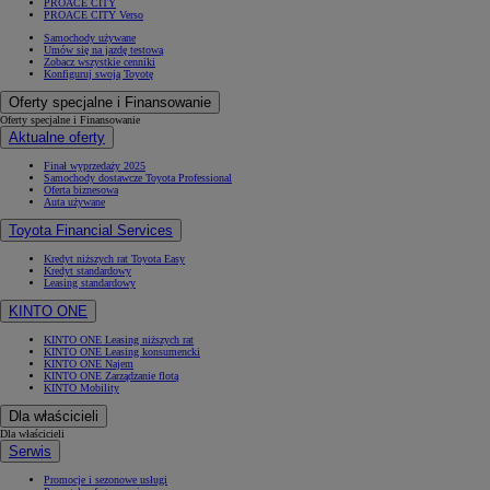
PROACE CITY
PROACE CITY Verso
Samochody używane
Umów się na jazdę testową
Zobacz wszystkie cenniki
Konfiguruj swoją Toyotę
Oferty specjalne i Finansowanie
Oferty specjalne i Finansowanie
Aktualne oferty
Finał wyprzedaży 2025
Samochody dostawcze Toyota Professional
Oferta biznesowa
Auta używane
Toyota Financial Services
Kredyt niższych rat Toyota Easy
Kredyt standardowy
Leasing standardowy
KINTO ONE
KINTO ONE Leasing niższych rat
KINTO ONE Leasing konsumencki
KINTO ONE Najem
KINTO ONE Zarządzanie flotą
KINTO Mobility
Dla właścicieli
Dla właścicieli
Serwis
Promocje i sezonowe usługi