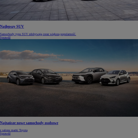
Najlepszy SUV
Samochody typu SUV zdobywają coraz większą popularność.
Sprawdź
Najtańsze nowe samochody osobowe
z salonu marki Toyota
Sprawdź