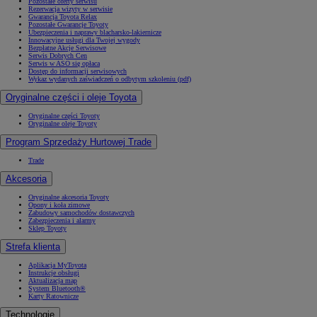
Pozostałe oferty serwisu
Rezerwacja wizyty w serwisie
Gwarancja Toyota Relax
Pozostałe Gwarancje Toyoty
Ubezpieczenia i naprawy blacharsko-lakiernicze
Innowacyjne usługi dla Twojej wygody
Bezpłatne Akcje Serwisowe
Serwis Dobrych Cen
Serwis w ASO się opłaca
Dostęp do informacji serwisowych
Wykaz wydanych zaświadczeń o odbytym szkoleniu (pdf)
Oryginalne części i oleje Toyota
Oryginalne części Toyoty
Oryginalne oleje Toyoty
Program Sprzedaży Hurtowej Trade
Trade
Akcesoria
Oryginalne akcesoria Toyoty
Opony i koła zimowe
Zabudowy samochodów dostawczych
Zabezpieczenia i alarmy
Sklep Toyoty
Strefa klienta
Aplikacja MyToyota
Instrukcje obsługi
Aktualizacja map
System Bluetooth®
Karty Ratownicze
Technologie