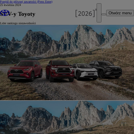
Przejdź do głównej zawartości
(Press Enter)
25 kwietnia 2024
SUV-y Toyoty
Otwórz menu
Lider rankingu niezawodności