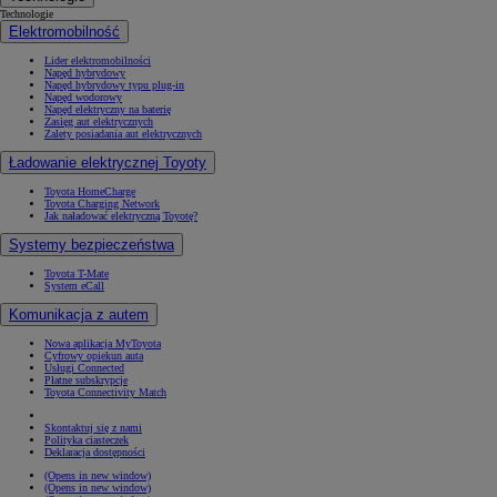
Technologie
Elektromobilność
Lider elektromobilności
Napęd hybrydowy
Napęd hybrydowy typu plug-in
Napęd wodorowy
Napęd elektryczny na baterię
Zasięg aut elektrycznych
Zalety posiadania aut elektrycznych
Ładowanie elektrycznej Toyoty
Toyota HomeCharge
Toyota Charging Network
Jak naładować elektryczną Toyotę?
Systemy bezpieczeństwa
Toyota T-Mate
System eCall
Komunikacja z autem
Nowa aplikacja MyToyota
Cyfrowy opiekun auta
Usługi Connected
Płatne subskrypcje
Toyota Connectivity Match
Skontaktuj się z nami
Polityka ciasteczek
Deklaracja dostępności
(Opens in new window)
(Opens in new window)