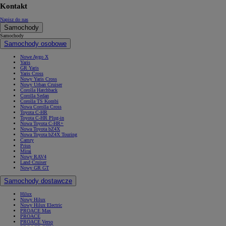
Kontakt
Napisz do nas
Samochody
Samochody
Samochody osobowe
Nowe Aygo X
Yaris
GR Yaris
Yaris Cross
Nowy Yaris Cross
Nowy Urban Cruiser
Corolla Hatchback
Corolla Sedan
Corolla TS Kombi
Nowa Corolla Cross
Toyota C-HR
Toyota C-HR Plug-in
Nowa Toyota C-HR+
Nowa Toyota bZ4X
Nowa Toyota bZ4X Touring
Camry
Prius
Mirai
Nowy RAV4
Land Cruiser
Nowy GR GT
Samochody dostawcze
Hilux
Nowy Hilux
Nowy Hilux Electric
PROACE Max
PROACE
PROACE Verso