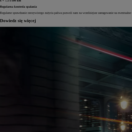
x = 7,5 l/100 km
Regularna kontrola spalania
Regularne sprawdzanie rzeczywistego zużycia paliwa pozwoli nam na wcześniejsze zareagowanie na ewentualne u
Dowiedz się więcej
Od
81 900 zł
Yaris Cross
HYBRID