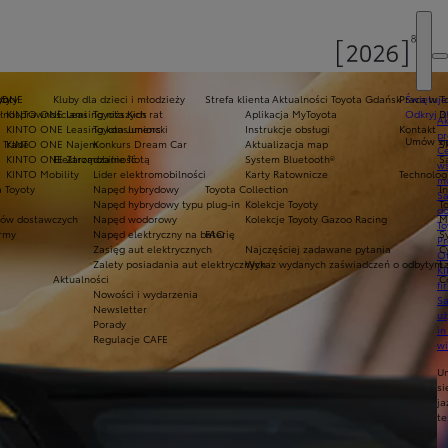
oty
yoty
 ONE
Kluby dla dzieci i młodzieży
Strefa klienta
Aktualności Toyota Gdańsk
Praca w T
Świętuje
ełnosprawnościami
KINTO ONE Leasing niższych rat
Toyota Kids
Aplikacja MyToyota
Odkryj 3
D
Ak
KINTO ONE Leasing konsumencki
Toyota Juniors
Instrukcje obsługi
Kontakt
pr
Umów się
 Trade
KINTO ONE Najem
Konkurs Dream Car
Aktualizacja map
S
Ce
KINTO ONE Zarządzanie flotą
Elektromobilność
System Bluetooth®
S
ws
KINTO Mobility
Lider elektromobilności
Karty Ratownicze
Technolog
mo
 Toyoty
Napęd hybrydowy
Toyota Collection
I
S
Napęd hybrydowy typu plug-in
Kolekcje Toyoty
T
do
ów dostawczych
Napęd wodorowy
Kolekcje Toyoty Gazoo Racing
M
To
army
Napęd elektryczny na baterię
FAQ
S
Pr
Zasięg aut elektrycznych
Najczęściej zadawane pytania
C
Of
Zalety posiadania aut elektrycznych
Wykaz wydanych zaświadczeń o odbytym s
Ł
KI
Aktualności
C
fi
Nowości i wydarzenia
S
Newsletter
u
Porady
in
Regulacje CAFE
w
U
si
ja
te