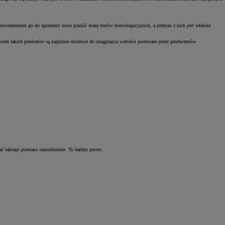
owadzeniem go do sprzedaży musi przejść masę testów homologacyjnych, a jednym z nich jest właśnie
iem takich pomiarów są najniższe możliwe do osiągnięcia wartości podawane przez producentów.
ć takiego pomiaru samodzielnie. To bardzo proste.