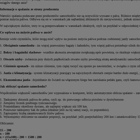
osiągów danego auta?
Informacje o spalaniu ze strony producenta
Wartości spalania podawane przez producentów samochodów nie są oczywiście wyssane z palca. Różnice międ
pomiar zużycia paliwa. Odbywa się on w warunkach jak najbardziej zbliżonych do rzeczywistości, jednak mimo 
W największym skrócie, testy te są przeprowadzane w warunkach idealnych, czyli na przykład w odpowiedniej
Co wpływa na zużycie paliwa w aucie?
Istnieje wiele czynników, które mogą mieć wpływ na poziom zużycia paliwa podczas codziennej jazdy samochod
1.
Obciążenie samochodu
– im więcej przewozimy bagaży i ładunków, tym więcej paliwa potrzebuje silnik do
2.
Boksy i bagażniki dachowe
– wszelkie akcesoria zewnętrzne zwiększają opór powietrza, co skutkuje więks
3.
Otwarte szyby
– zwłaszcza przy dużych prędkościach otwarte szyby powodują utratę aerodynamiki samochod
4.
Ciśnienie oponach
– im niższe ciśnienie, tym ciężej toczyć się oponie po nawierzchni, w związku z czym si
5.
Jazda z klimatyzacją
– system klimatyzacji pracujący na najwyższych obrotach czerpie bardzo dużo energii
6.
Ekonomiczna jazda
– dojeżdżanie do świateł na włączonym biegu bez naciskania pedału gazu, czyli hamow
Jak obliczyć spalanie samochodu?
Współcześnie większość samochodów jest wyposażona w komputer, który automatycznie oblicza spalanie – zaró
1. Tankujemy zbiornik paliwa do pełna, czyli np. do pierwszego odbicia pistoletu w dystrybutorze.
2. Zerujemy licznik przebiegu tymczasowego.
3. Przejeżdżamy określony dystans, ale najlepiej większy niż 100 km.
4. Ponownie tankujemy bak do pełna (idealnie jeśli na tej samej stacji, co poprzednio).
5. Zapisujemy liczbę zatankowanych litrów paliwa.
6. Wykonujemy obliczenie na zasadzie proporcji, na przykład: jeśli przejechaliśmy 200 km i zatankowaliśmy 15
Obliczenie:
15 – 200
x – 100
x = (15x100) : 200 = 1500 : 200