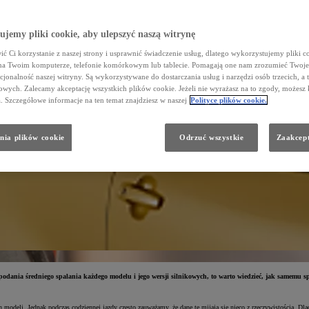
jemy pliki cookie, aby ulepszyć naszą witrynę
ć Ci korzystanie z naszej strony i usprawnić świadczenie usług, dlatego wykorzystujemy pliki co
na Twoim komputerze, telefonie komórkowym lub tablecie. Pomagają one nam zrozumieć Twoje 
cjonalność naszej witryny. Są wykorzystywane do dostarczania usług i narzędzi osób trzecich, a 
wych. Zalecamy akceptację wszystkich plików cookie. Jeżeli nie wyrażasz na to zgody, możesz 
a. Szczegółowe informacje na ten temat znajdziesz w naszej
Polityce plików cookie.
nia plików cookie
Odrzuć wszystkie
Zaakcept
dania średniego spalania każdego modelu i jego wersji silnikowych, to warto wiedzieć, jak samemu spr
eli. Jednak podczas codziennej jazdy często zauważamy, że dane te mijają się nieco z rzeczywistością. Dlacze