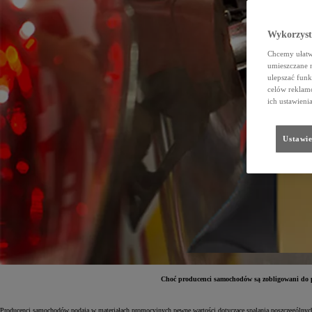
Wykorzystu
Chcemy ułatwi
umieszczane 
ulepszać funk
celów reklamo
ich ustawieni
Ustawie
Choć producenci samochodów są zobligowani do po
Producenci samochodów podają w materiałach promocyjnych pewne wartości dotyczące spalania poszczególnych mod