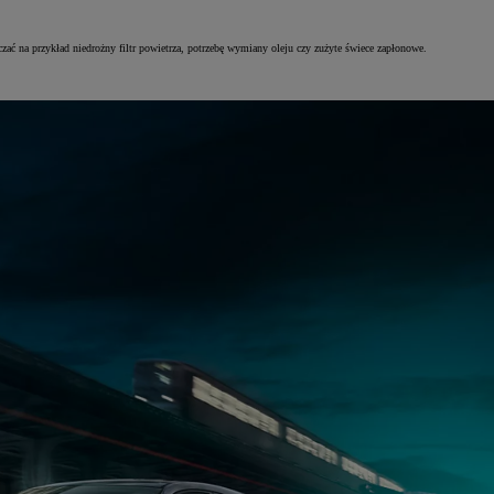
ać na przykład niedrożny filtr powietrza, potrzebę wymiany oleju czy zużyte świece zapłonowe.