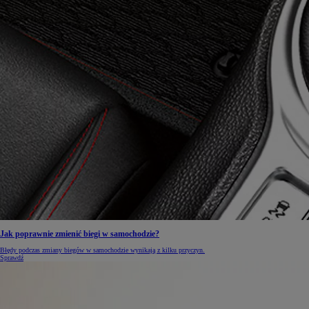
Jak poprawnie zmienić biegi w samochodzie?
Błędy podczas zmiany biegów w samochodzie wynikają z kilku przyczyn.
Sprawdź