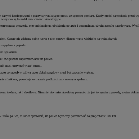
zy danymi katalogowymi a praktyką wynikają po prostu ze sposobu pomiaru. Każdy model samochodu przed wpr
wszystko są to nadal okoliczności laboratoryjne.
 temperaturze otoczenia, przy minimalnym obciążeniu pojazdu i optymalnym użyciu zespołu napędowego. Wynik
em. Często nie zdajemy sobie nawet z nich sprawy, dlatego warto widzieć o najważniejszych.
 rozpędzenia pojazdu.
zym spalaniem.
u i zwiększone zapotrzebowanie na paliwo.
lnik musi otrzymać więcej energii.
, przez co przepływ paliwa przez układ napędowy musi być znacznie większy.
anie silnikiem, powoduje wytracanie prędkości przy zerowym spalaniu.
wno średnie, jak i chwilowe. Niemniej aby mieć absolutną pewność, że jest to zgodne z prawdą, można dokona
 litrów paliwa, to łatwo sprawdzić, ile paliwa będziemy potrzebować na przejechanie 100 km.