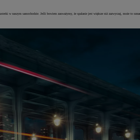
sterki w naszym samochodzie. Jeśli bowiem zauważymy, że spalanie jest większe niż zazwyczaj, może to oznacz