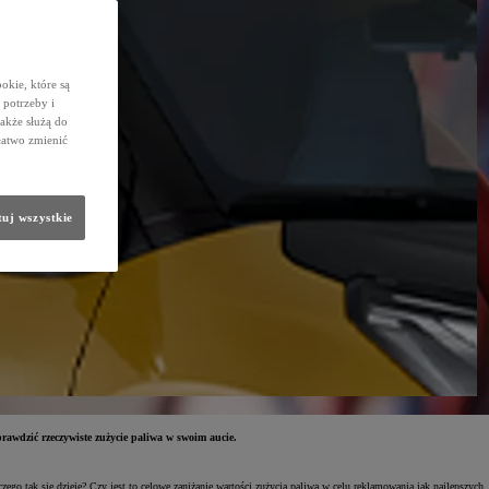
okie, które są
potrzeby i
także służą do
łatwo zmienić
uj wszystkie
awdzić rzeczywiste zużycie paliwa w swoim aucie.
go tak się dzieje? Czy jest to celowe zaniżanie wartości zużycia paliwa w celu reklamowania jak najlepszych