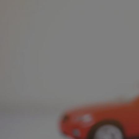
Od
105 300 zł
Corolla Hatchback
HYBRID