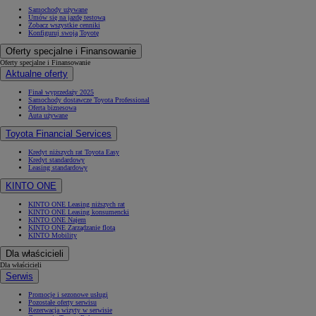
Samochody używane
Umów się na jazdę testową
Zobacz wszystkie cenniki
Konfiguruj swoją Toyotę
Oferty specjalne i Finansowanie
Oferty specjalne i Finansowanie
Aktualne oferty
Finał wyprzedaży 2025
Samochody dostawcze Toyota Professional
Oferta biznesowa
Auta używane
Toyota Financial Services
Kredyt niższych rat Toyota Easy
Kredyt standardowy
Leasing standardowy
KINTO ONE
KINTO ONE Leasing niższych rat
KINTO ONE Leasing konsumencki
KINTO ONE Najem
KINTO ONE Zarządzanie flotą
KINTO Mobility
Dla właścicieli
Dla właścicieli
Serwis
Promocje i sezonowe usługi
Pozostałe oferty serwisu
Rezerwacja wizyty w serwisie