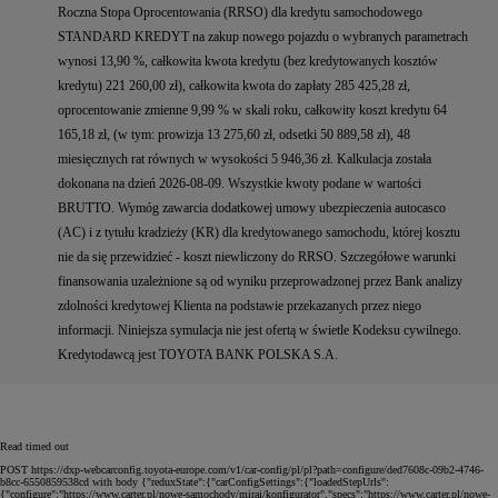
Roczna Stopa Oprocentowania (RRSO) dla kredytu samochodowego
STANDARD KREDYT na zakup nowego pojazdu o wybranych parametrach
wynosi 13,90 %, całkowita kwota kredytu (bez kredytowanych kosztów
kredytu) 221 260,00 zł), całkowita kwota do zapłaty 285 425,28 zł,
oprocentowanie zmienne 9,99 % w skali roku, całkowity koszt kredytu 64
165,18 zł, (w tym: prowizja 13 275,60 zł, odsetki 50 889,58 zł), 48
miesięcznych rat równych w wysokości 5 946,36 zł. Kalkulacja została
dokonana na dzień 2026-08-09. Wszystkie kwoty podane w wartości
BRUTTO. Wymóg zawarcia dodatkowej umowy ubezpieczenia autocasco
(AC) i z tytułu kradzieży (KR) dla kredytowanego samochodu, której kosztu
nie da się przewidzieć - koszt niewliczony do RRSO. Szczegółowe warunki
finansowania uzależnione są od wyniku przeprowadzonej przez Bank analizy
zdolności kredytowej Klienta na podstawie przekazanych przez niego
informacji. Niniejsza symulacja nie jest ofertą w świetle Kodeksu cywilnego.
Kredytodawcą jest TOYOTA BANK POLSKA S.A.
Read timed out
POST https://dxp-webcarconfig.toyota-europe.com/v1/car-config/pl/pl?path=configure/ded7608c-09b2-4746-
b8cc-6550859538cd with body {"reduxState":{"carConfigSettings":{"loadedStepUrls":
{"configure":"https://www.carter.pl/nowe-samochody/mirai/konfigurator","specs":"https://www.carter.pl/nowe-