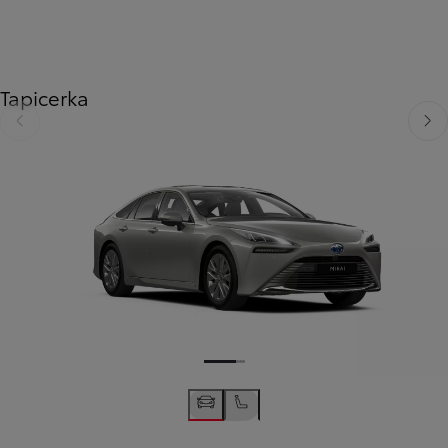
Tapicerka
Poprzedni
Nast