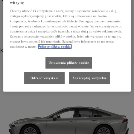
witrynę
219 Precious Black
090 Frozen White
8Y7 Force Blue
Chcemy ułatwić Ci korzystanie z naszej strony i usprawnić świadczenie usług,
dlatego wykorzystujemy pliki cookie, które są umieszczane na Twoim
komputerze, telefonie komórkowym lub tablecie. Pomagają one nam zrozumieć
Twoje potrzeby i ulepszać funkcjonalność naszej witryny. Są wykorzystywane do
dostarczania usług i narzędzi osób trzecich, a także służą do celów reklamowych.
Zalecamy akceptację wszystkich plików cookie. Jeżeli nie wyrażasz na to zgody,
możesz łatwo zmienić ich ustawienia. Szczegółowe informacje na ten temat
znajdziesz w naszej
Polityce plików cookie.
Koła
Poprzedni
Nast
Ustawienia plików cookie
Odrzuć wszystkie
Zaakceptuj wszystkie