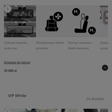
Następny
Cyfrowe lusterko
Wentylowane fotele
Pamięć ustawień
Zaawan
wsteczne
przednie
fotela kierowcy
system 
Dowiedz się więcej
35 000 zł
VIP White
24 dodatki