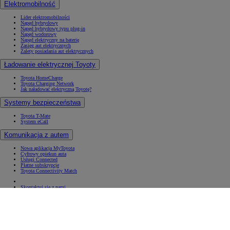
Elektromobilność
Lider elektromobilności
Napęd hybrydowy
Napęd hybrydowy typu plug-in
Napęd wodorowy
Napęd elektryczny na baterię
Zasięg aut elektrycznych
Zalety posiadania aut elektrycznych
Ładowanie elektrycznej Toyoty
Toyota HomeCharge
Toyota Charging Network
Jak naładować elektryczną Toyotę?
Systemy bezpieczeństwa
Toyota T-Mate
System eCall
Komunikacja z autem
Nowa aplikacja MyToyota
Cyfrowy opiekun auta
Usługi Connected
Płatne subskrypcje
Toyota Connectivity Match
Skontaktuj się z nami
Polityka ciasteczek
Deklaracja dostępności
(Opens in new window)
(Opens in new window)
(Opens in new window)
(Opens in new window)