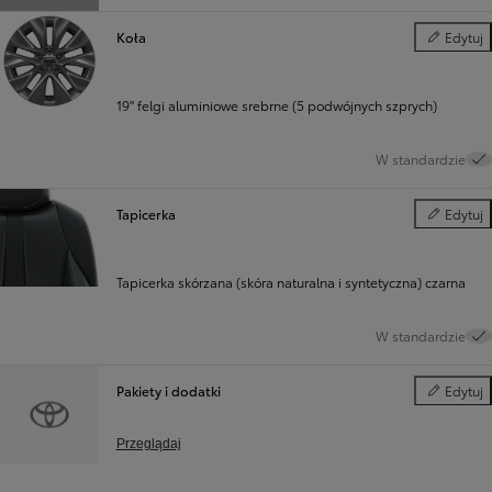
Koła
Edytuj
Koła
19" felgi aluminiowe srebrne (5 podwójnych szprych)
W standardzie
Tapicerka
Edytuj
Tapicerka
Tapicerka skórzana (skóra naturalna i syntetyczna) czarna
W standardzie
Pakiety i dodatki
Edytuj
Pakiety i d
Przeglądaj