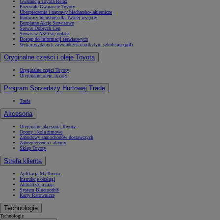
Gwarancja Toyota Relax
Pozostałe Gwarancje Toyoty
Ubezpieczenia i naprawy blacharsko-lakiernicze
Innowacyjne usługi dla Twojej wygody
Bezpłatne Akcje Serwisowe
Serwis Dobrych Cen
Serwis w ASO się opłaca
Dostęp do informacji serwisowych
Wykaz wydanych zaświadczeń o odbytym szkoleniu (pdf)
Oryginalne części i oleje Toyota
Oryginalne części Toyoty
Oryginalne oleje Toyoty
Program Sprzedaży Hurtowej Trade
Trade
Akcesoria
Oryginalne akcesoria Toyoty
Opony i koła zimowe
Zabudowy samochodów dostawczych
Zabezpieczenia i alarmy
Sklep Toyoty
Strefa klienta
Aplikacja MyToyota
Instrukcje obsługi
Aktualizacja map
System Bluetooth®
Karty Ratownicze
Technologie
Technologie