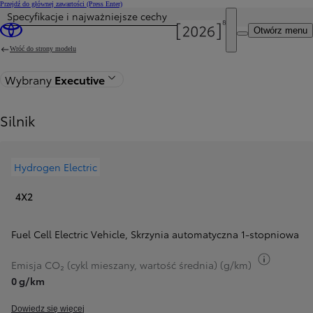
Przejdź do głównej zawartości
(Press Enter)
Specyfikacje i najważniejsze cechy
Cena została zaktualizowana Cena Twojej konfiguracji została zmieniona na 340 400 zł.
Otwórz menu
Wróć do strony modelu
Wybrany
Executive
Silnik
Hydrogen Electric
4X2
Fuel Cell Electric Vehicle
,
Skrzynia automatyczna 1-stopniowa
Przełącz
Emisja CO₂ (cykl mieszany, wartość średnia) (g/km)
0 g/km
Dowiedz się więcej