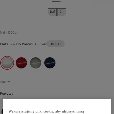
0 zł
-
1500 zł
Metalik
-
1J6 Precious Silver
1500 zł
1J6 Precious Silver
3U5 Imperial Red
1L5 Precious Metal
8S6 Dark Blue Mica
1500 zł
Perłowy
Wykorzystujemy pliki cookie, aby ulepszyć naszą