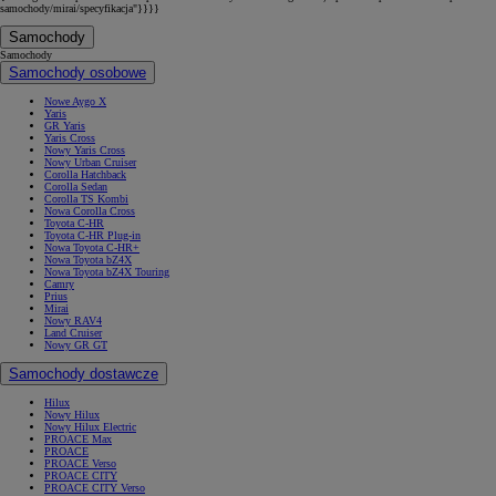
samochody/mirai/specyfikacja"}}}}
Samochody
Samochody
Samochody osobowe
Nowe Aygo X
Yaris
GR Yaris
Yaris Cross
Nowy Yaris Cross
Nowy Urban Cruiser
Corolla Hatchback
Corolla Sedan
Corolla TS Kombi
Nowa Corolla Cross
Toyota C-HR
Toyota C-HR Plug-in
Nowa Toyota C-HR+
Nowa Toyota bZ4X
Nowa Toyota bZ4X Touring
Camry
Prius
Mirai
Nowy RAV4
Land Cruiser
Nowy GR GT
Samochody dostawcze
Hilux
Nowy Hilux
Nowy Hilux Electric
PROACE Max
PROACE
PROACE Verso
PROACE CITY
PROACE CITY Verso