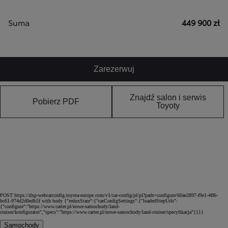
Suma
449 900 zł
Zarezerwuj
Znajdź salon i serwis
Pobierz PDF
Toyoty
POST https://dxp-webcarconfig.toyota-europe.com/v1/car-config/pl/pl?path=configure/60ae2897-f9e1-4ff6-
bc61-974d2d0edb5f with body {"reduxState":{"carConfigSettings":{"loadedStepUrls":
{"configure":"https://www.carter.pl/nowe-samochody/land-
cruiser/konfigurator","specs":"https://www.carter.pl/nowe-samochody/land-cruiser/specyfikacja"}}}}
Samochody