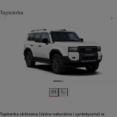
Tapicerka
Poprzedni
Nast
Tapicerka skórzana (skóra naturalna i syntetyczna) w