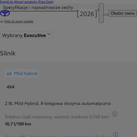
Przejdź do głównej zawartości
(Press Enter)
Specyfikacje i najważniejsze cechy
Cena została zaktualizowana Cena Twojej konfiguracji została zmieniona na 449 900 zł.
Otwórz menu
Wróć do strony modelu
Wybrany
Executive
Silnik
Mild hybrid
4X4
2.8L Mild Hybrid
,
8-biegowa skrzynia automatyczna
Przełącz 
Średnio (cykl mieszany, wartość średnia) (l/100 km)
10,7 l/100 km
Przełącz