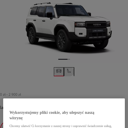
0 zł
-
2 900 zł
lakier podstawowy
-
040 Pure White
0 zł
Wykorzystujemy pliki cookie, aby ulepszyć naszą
witrynę
Chcemy ułatwić Ci korzystanie z naszej strony i usprawnić świadczenie usług,