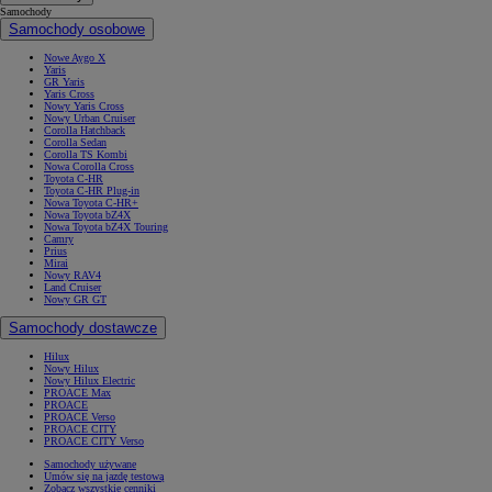
Samochody
Samochody osobowe
Nowe Aygo X
Yaris
GR Yaris
Yaris Cross
Nowy Yaris Cross
Nowy Urban Cruiser
Corolla Hatchback
Corolla Sedan
Corolla TS Kombi
Nowa Corolla Cross
Toyota C-HR
Toyota C-HR Plug-in
Nowa Toyota C-HR+
Nowa Toyota bZ4X
Nowa Toyota bZ4X Touring
Camry
Prius
Mirai
Nowy RAV4
Land Cruiser
Nowy GR GT
Samochody dostawcze
Hilux
Nowy Hilux
Nowy Hilux Electric
PROACE Max
PROACE
PROACE Verso
PROACE CITY
PROACE CITY Verso
Samochody używane
Umów się na jazdę testową
Zobacz wszystkie cenniki