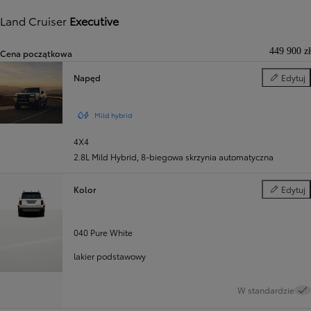
Land Cruiser
Executive
449 900 zł
Cena początkowa
Napęd
Edytuj
Napęd
Mild hybrid
4X4
2.8L Mild Hybrid
,
8-biegowa skrzynia automatyczna
Kolor
Edytuj
Kolor
040 Pure White
lakier podstawowy
W standardzie