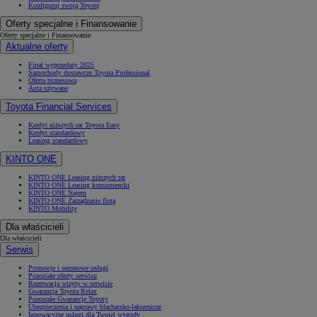
Konfiguruj swoją Toyotę
Oferty specjalne i Finansowanie
Oferty specjalne i Finansowanie
Aktualne oferty
Finał wyprzedaży 2025
Samochody dostawcze Toyota Professional
Oferta biznesowa
Auta używane
Toyota Financial Services
Kredyt niższych rat Toyota Easy
Kredyt standardowy
Leasing standardowy
KINTO ONE
KINTO ONE Leasing niższych rat
KINTO ONE Leasing konsumencki
KINTO ONE Najem
KINTO ONE Zarządzanie flotą
KINTO Mobility
Dla właścicieli
Dla właścicieli
Serwis
Promocje i sezonowe usługi
Pozostałe oferty serwisu
Rezerwacja wizyty w serwisie
Gwarancja Toyota Relax
Pozostałe Gwarancje Toyoty
Ubezpieczenia i naprawy blacharsko-lakiernicze
Innowacyjne usługi dla Twojej wygody