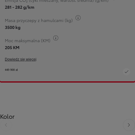
Emisja CO₂ (cykl mieszany, wartość średnia) (g/km)
281 - 282 g/km
Przełącz informacje o pali
Masa przyczepy z hamulcami (kg)
3500 kg
Przełącz informacje o paliwie
Moc maksymalna (KM)
205 KM
Dowiedz się więcej
449 900 zł
Kolor
Poprzedni
Nast