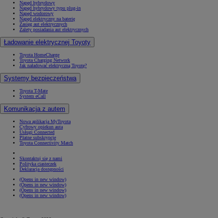
Napęd hybrydowy
Napęd hybrydowy typu plug-in
Napęd wodorowy
Napęd elektryczny na baterię
Zasięg aut elektrycznych
Zalety posiadania aut elektrycznych
Ładowanie elektrycznej Toyoty
Toyota HomeCharge
Toyota Charging Network
Jak naładować elektryczną Toyotę?
Systemy bezpieczeństwa
Toyota T-Mate
System eCall
Komunikacja z autem
Nowa aplikacja MyToyota
Cyfrowy opiekun auta
Usługi Connected
Płatne subskrypcje
Toyota Connectivity Match
Skontaktuj się z nami
Polityka ciasteczek
Deklaracja dostępności
(Opens in new window)
(Opens in new window)
(Opens in new window)
(Opens in new window)