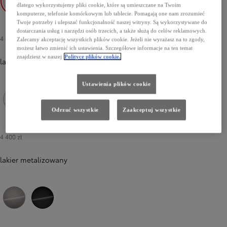
dlatego wykorzystujemy pliki cookie, które są umieszczane na Twoim
komputerze, telefonie komórkowym lub tablecie. Pomagają one nam zrozumieć
040 Pure White
1L7 Dark Grey
5C8 Sand
Twoje potrzeby i ulepszać funkcjonalność naszej witryny. Są wykorzystywane do
dostarczania usług i narzędzi osób trzecich, a także służą do celów reklamowych.
4 400 zł
Zalecamy akceptację wszystkich plików cookie. Jeżeli nie wyrażasz na to zgody,
możesz łatwo zmienić ich ustawienia. Szczegółowe informacje na ten temat
znajdziesz w naszej
Polityce plików cookie.
lakier perłowy
Ustawienia plików cookie
Odrzuć wszystkie
Zaakceptuj wszystkie
089 Platinum White Pearl
4 400 zł
lakier metalizowany
4V8 Avant-garde Bronze
229 Neutral Black