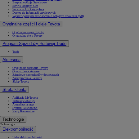
Bezpłatne Akcje Serwisowe
Serwis Dobrych Cen
Serwis w ASO się opłaca
Dostęp do informacji serwisowych
Wykaz wydanych zaświadczeń o odbytym szkoleniu (pdf)
Oryginalne części i oleje Toyota
Oryginalne części Toyoty
Oryginalne oleje Toyoty
Program Sprzedaży Hurtowej Trade
Trade
Akcesoria
Oryginalne akcesoria Toyoty
Opony i koła zimowe
Zabudowy samochodów dostawczych
Zabezpieczenia i alarmy
Sklep Toyoty
Strefa klienta
Aplikacja MyToyota
Instrukcje obsługi
Aktualizacja map
System Bluetooth®
Karty Ratownicze
Technologie
Technologie
Elektromobilność
Lider elektromobilności