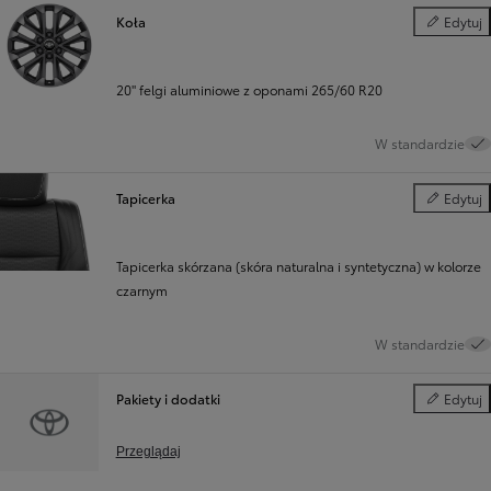
Koła
Edytuj
Koła
20" felgi aluminiowe z oponami 265/60 R20
W standardzie
Tapicerka
Edytuj
Tapicerka
Tapicerka skórzana (skóra naturalna i syntetyczna) w kolorze
czarnym
W standardzie
Pakiety i dodatki
Edytuj
Pakiety i d
Przeglądaj