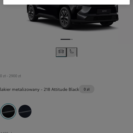
0 zł
-
2900 zł
lakier metalizowany
-
218 Attitude Black
0 zł
218 Attitude Black
8X8 Elite Blue