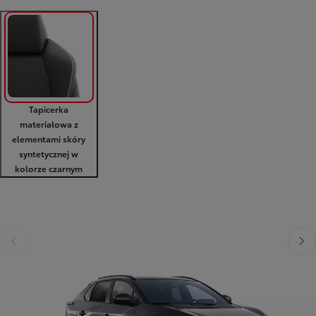
Tapicerka
materiałowa z
elementami skóry
syntetycznej w
kolorze czarnym
Poprzedni
Nast