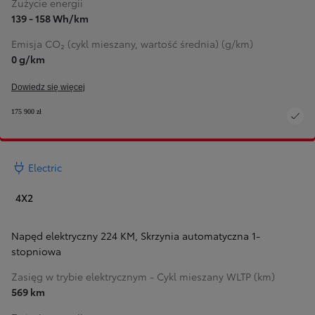
Zużycie energii
139 - 158 Wh/km
Emisja CO₂ (cykl mieszany, wartość średnia) (g/km)
0 g/km
Dowiedz się więcej
175 900 zł
Electric
4X2
Napęd elektryczny 224 KM
,
Skrzynia automatyczna 1-
stopniowa
Zasięg w trybie elektrycznym - Cykl mieszany WLTP (km)
569 km