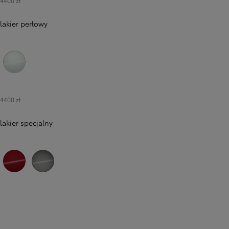
4400 zł
lakier perłowy
089 Platinum White Pearl
4400 zł
lakier specjalny
3U5 Imperial Red
1L5 Precious Metal