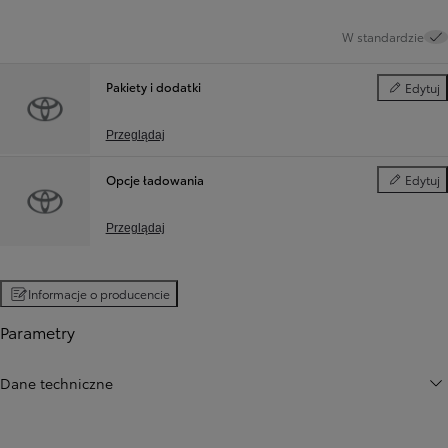
W standardzie
Pakiety i dodatki
Edytuj
Pakiety i d
Przeglądaj
Opcje ładowania
Edytuj
Opcje ład
Przeglądaj
Informacje o producencie
Parametry
Dane techniczne