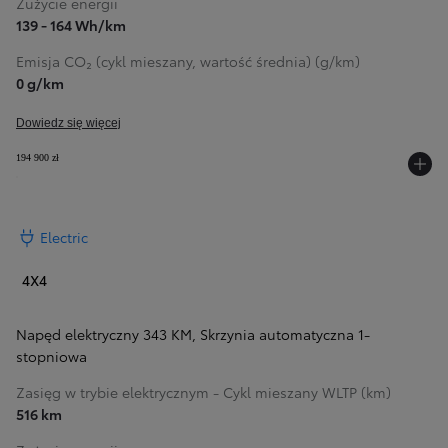
Zużycie energii
139 - 164 Wh/km
Emisja CO₂ (cykl mieszany, wartość średnia) (g/km)
0 g/km
Dowiedz się więcej
194 900 zł
Electric
4X4
Napęd elektryczny 343 KM
,
Skrzynia automatyczna 1-
stopniowa
Zasięg w trybie elektrycznym - Cykl mieszany WLTP (km)
516 km