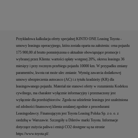
Przykładowa kalkulacja oferty specjalnej KINTO ONE Leasing Toyota -
umowy leasingu operacyjnego, która została oparta na założeniu: cena pojazdu
175 900,00 zł brutto pomniejszona o aktualnie obowiązujące promocje i
wybranej przez Klienta: wartości opłaty wstępnej 20%, okresu leasingu 36
miesięcy i przy rocznym przebiegu pojazdu 10000 km. W przypadku zmiany
paramentów, kwota rat może ulec zmianie. Wymóg zawarcia dodatkowej
umowy ubezpieczenia autocasco (AC) i z tytułu kradzieży (KR) dla
leasingowanego pojazdu. Materiał nie stanowi oferty w rozumieniu Kodeksu
cywilnego, ma charakter wyłącznie informacyjny i przeznaczony jest
wyłącznie dla przedsiębiorców. Zgoda na udzielenie leasingu jest uzależniona
od zdolności finansowej klienta ustalanej zgodnie z procedurami
Leasingodawcy. Finansującym jest Toyota Leasing Polska Sp. z o. o. z
siedzibą w Warszawie. Szczegóły u Dilerów marki Toyota. Informacje
dotyczące zużycia paliwa i emisji CO2 dostępne są na stronie
https://www.toyota.pl/.