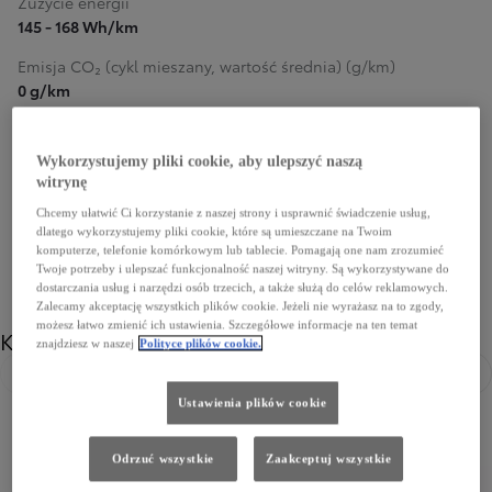
Zużycie energii
145 - 168 Wh/km
Emisja CO₂ (cykl mieszany, wartość średnia) (g/km)
0 g/km
Dowiedz się więcej
Wykorzystujemy pliki cookie, aby ulepszyć naszą
204 900 zł
witrynę
Chcemy ułatwić Ci korzystanie z naszej strony i usprawnić świadczenie usług,
dlatego wykorzystujemy pliki cookie, które są umieszczane na Twoim
komputerze, telefonie komórkowym lub tablecie. Pomagają one nam zrozumieć
Twoje potrzeby i ulepszać funkcjonalność naszej witryny. Są wykorzystywane do
dostarczania usług i narzędzi osób trzecich, a także służą do celów reklamowych.
Zalecamy akceptację wszystkich plików cookie. Jeżeli nie wyrażasz na to zgody,
możesz łatwo zmienić ich ustawienia. Szczegółowe informacje na ten temat
Kolor
znajdziesz w naszej
Polityce plików cookie.
Poprzedni
Nast
Ustawienia plików cookie
Odrzuć wszystkie
Zaakceptuj wszystkie