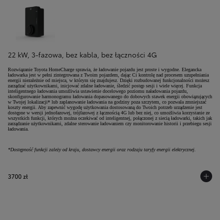
22 kW, 3-fazowa, bez kabla, bez łączności 4G
Rozwiązanie Toyota HomeCharge sprawia, że ładowanie pojazdu jest proste i wygodne. Elegancka
ładowarka jest w pełni zintegrowana z Twoim pojazdem, dając Ci kontrolę nad procesem uzupełniania
energii niezależnie od miejsca, w którym się znajdujesz. Dzięki rozbudowanej funkcjonalności możesz
zarządzać użytkownikami, inicjować zdalne ładowanie, śledzić postęp sesji i wiele więcej. Funkcja
inteligentnego ładowania umożliwia ustawienie docelowego poziomu naładowania pojazdu,
skonfigurowanie harmonogramu ładowania dopasowanego do dobowych stawek energii obowiązujących
w Twojej lokalizacji* lub zaplanowanie ładowania na godziny poza szczytem, co pozwala zmniejszać
koszty energii. Aby zapewnić wygodę użytkowania dostosowaną do Twoich potrzeb urządzenie jest
dostępne w wersji jednofazowej, trójfazowej z łącznością 4G lub bez niej, co umożliwia korzystanie ze
wszystkich funkcji, których można oczekiwać od inteligentnej, połączonej z siecią ładowarki, takich jak
zarządzanie użytkownikami, zdalne sterowanie ładowaniem czy monitorowanie historii i przebiegu sesji
ładowania.
*Dostępność funkcji zależy od kraju, dostawcy energii oraz rodzaju taryfy energii elektrycznej.
3700 zł