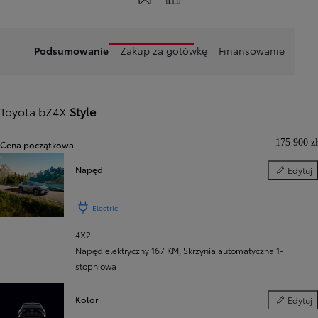
Podsumowanie
Zakup za gotówkę
Finansowanie
Toyota bZ4X
Style
175 900 zł
Cena początkowa
Napęd
Edytuj
Napęd
Electric
4X2
Napęd elektryczny 167 KM
,
Skrzynia automatyczna 1-
stopniowa
Kolor
Edytuj
Kolor