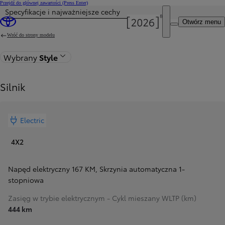
Przejdź do głównej zawartości
(Press Enter)
Specyfikacje i najważniejsze cechy
Cena została zaktualizowana Cena Twojej konfiguracji została zmieniona na 175 900 zł.
Otwórz menu
Wróć do strony modelu
Wybrany
Style
Silnik
Electric
4X2
Napęd elektryczny 167 KM
,
Skrzynia automatyczna 1-
stopniowa
Zasięg w trybie elektrycznym - Cykl mieszany WLTP (km)
444 km