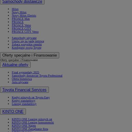
Samochody dostawcze
Hilux
Nowy Hilux
Nowy Hilux Electric
PROACE Max
PROACE
PROACE Verso
PROACE CITY
PROACE CITY Verso
Samochody używane
Umów się na jazdę testową
Zobacz wszystkie cenniki
Konfiguruj swoją Toyotę
Oferty specjalne i Finansowanie
Oferty specjalne i Finansowanie
Aktualne oferty
Finał wyprzedaży 2025
Samochody dostawcze Toyota Professional
Oferta biznesowa
Auta używane
Toyota Financial Services
Kredyt niższych rat Toyota Easy
Kredyt standardowy
Leasing standardowy
KINTO ONE
KINTO ONE Leasing niższych rat
KINTO ONE Leasing konsumencki
KINTO ONE Najem
KINTO ONE Zarządzanie flotą