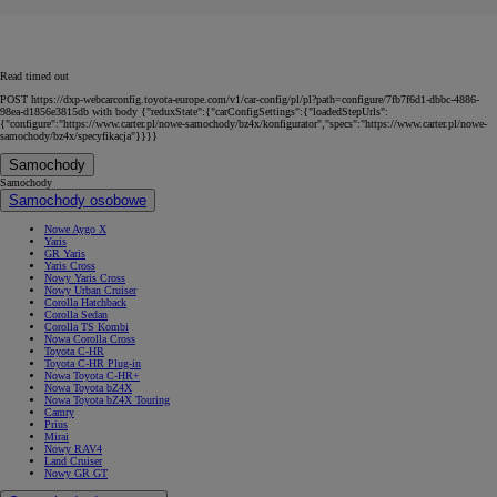
Read timed out
POST https://dxp-webcarconfig.toyota-europe.com/v1/car-config/pl/pl?path=configure/7fb7f6d1-dbbc-4886-
98ea-d1856e3815db with body {"reduxState":{"carConfigSettings":{"loadedStepUrls":
{"configure":"https://www.carter.pl/nowe-samochody/bz4x/konfigurator","specs":"https://www.carter.pl/nowe-
samochody/bz4x/specyfikacja"}}}}
Samochody
Samochody
Samochody osobowe
Nowe Aygo X
Yaris
GR Yaris
Yaris Cross
Nowy Yaris Cross
Nowy Urban Cruiser
Corolla Hatchback
Corolla Sedan
Corolla TS Kombi
Nowa Corolla Cross
Toyota C-HR
Toyota C-HR Plug-in
Nowa Toyota C-HR+
Nowa Toyota bZ4X
Nowa Toyota bZ4X Touring
Camry
Prius
Mirai
Nowy RAV4
Land Cruiser
Nowy GR GT