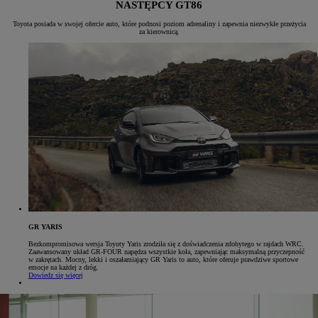
NASTĘPCY GT86
Toyota posiada w swojej ofercie auto, które podnosi poziom adrenaliny i zapewnia niezwykłe przeżycia
za kierownicą.
GR YARIS
Bezkompromisowa wersja Toyoty Yaris zrodziła się z doświadczenia zdobytego w rajdach WRC.
Zaawansowany układ GR-FOUR napędza wszystkie koła, zapewniając maksymalną przyczepność
w zakrętach. Mocny, lekki i oszałamiający GR Yaris to auto, które oferuje prawdziwe sportowe
emocje na każdej z dróg.
Dowiedz się więcej