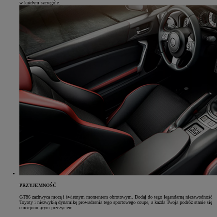
w każdym szczególe.
PRZYJEMNOŚĆ
GT86 zachwyca mocą i świetnym momentem obrotowym. Dodaj do tego legendarną niezawodność
Toyoty i niezwykłą dynamikę prowadzenia tego sportowego coupe, a każda Twoja podróż stanie się
emocjonującym przeżyciem.