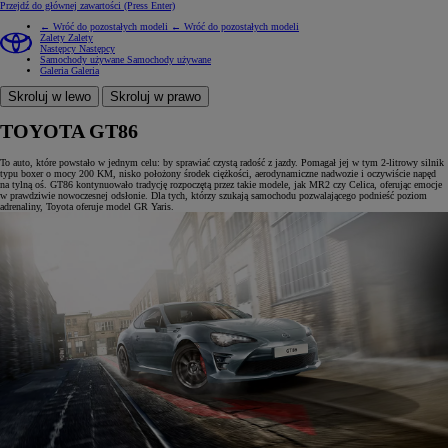
Przejdź do głównej zawartości
(Press Enter)
← Wróć do pozostałych modeli
← Wróć do pozostałych modeli
Zalety
Zalety
Następcy
Następcy
Samochody używane
Samochody używane
Galeria
Galeria
Skroluj w lewo
Skroluj w prawo
TOYOTA GT86
To auto, które powstało w jednym celu: by sprawiać czystą radość z jazdy. Pomagał jej w tym 2-litrowy silnik
typu boxer o mocy 200 KM, nisko położony środek ciężkości, aerodynamiczne nadwozie i oczywiście napęd
na tylną oś. GT86 kontynuowało tradycję rozpoczętą przez takie modele, jak MR2 czy Celica, oferując emocje
w prawdziwie nowoczesnej odsłonie. Dla tych, którzy szukają samochodu pozwalającego podnieść poziom
adrenaliny, Toyota oferuje model GR Yaris.