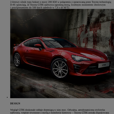
2-litrowy silnik typu bokser o mocy 200 KM w połączeniu z opracowaną przez Toyotę technologią
D-4S sprawiają, że Toyota GT86 zachwyca ogromną mocą, świetnym momentem obrotowym
i przyśpieszeniem do 100 km/h zaledwie w 7,6 s (6 M/T).
DESIGN
Wygląd GT86 doskonale oddaje drzemiącą w nim moc. Odważna, aerodynamiczna stylistyka
nadwozia, wnętrze stworzone z myślą o komforcie kierowcy – Toyota GT86 została dopracowana