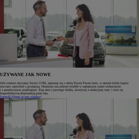
UŻYWANE JAK NOWE
Jeśli szukasz używanej Toyoty GT86, zapoznaj się z ofertą Toyota Pewne Auto, w ramach której kupisz
używany samochód z gwarancją. Obejmuje ona jedynie modele w najlepszym stanie technicznym
i z autentycznym przebiegiem. Kup auto z pewnego źródła, skorzystaj z atrakcyjnej ceny i ciesz się
bezproblemową eksploatacją przez lata.
Sprawdź
(Opens in new window)