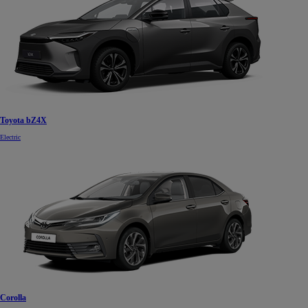
Toyota bZ4X
Electric
Corolla