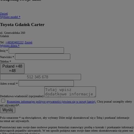
Zmień
Wybierz model *
Toyota Gdańsk Carter
ul. Grunwaldzka 260
Gdańsk
Tel:
+48583402222
Zmień
Wybierz dilera *
Imię *
Nazwisko *
Telefon *
Poland +48
+48
Adres e-mail *
Dodatkowa wiadomość (opcjonalne)
Rozumiem informację
o polityce prywatności (otwiera się w nowej karcie)
.
Chcę poznać szczegóły oferty
aut używanych*.
Wyślij
Pola oznaczone * są obowiązkowe, aby wybrany Diler mógł skontaktować się z Tobą i przekazać informacje
na temat aut używanych.
Pozostawiasz nam swoje dane osobowe poprzez formularz stanowiący prośbę o kontakt i przekazanie informacji
dotyczących pojazdów używanych. W ten sposób podajesz nam swoje dane celem skontaktowania się przez nas
z Tobą telefonicznie lub mailowo.