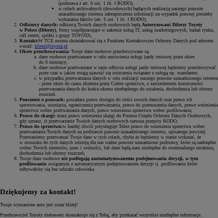
(podstawa z art. 6 ust. 1 lit. f RODO);
w celach archiwalnych (dowodowych) będących realizacją naszego prawnie
uzasadnionego interesu zabezpieczenia informacji na wypadek prawnej potrzeby
wykazania faktów (art. 6 ust. 1 lit. f RODO);
Odbiorcy danych:
odbiorcą Twoich danych osobowych będą
Autoryzowani Dilerzy Toyoty
w Polsce (Dilerzy)
, firmy współpracujące w zakresie usług IT, usług marketingowych, badań rynku,
call center, spółki z grupy TOYOTA;
Kontakt:
W TCE można skontaktować się z Punktem Kontaktowym Ochrony Danych pod adresem
e-mail:
klient@toyota.pl
Okres przechowywania:
Twoje dane osobowe przechowywane są:
dane osobowe przetwarzane w celu umówienia usługi jazdy testowej przez okres
do 6 miesięcy;
dane osobowe przetwarzane w razie odbycia usługi jazdy testowej będziemy przechowywać
przez czas w jakim mogą ujawnić się roszczenia związane z usługą np. mandatem;
w przypadku przetwarzania danych w celu realizacji naszego prawnie uzasadnionego interesu
- przez okres do czasu złożenia przez Ciebie sprzeciwu, z zastrzeżeniem konieczności
przetwarzania danych do końca okresu niezbędnego do ustalenia, dochodzenia lub obrony
roszczeń.
Pouczenie o prawach:
posiadasz prawo dostępu do treści swoich danych oraz prawo ich
sprostowania, usunięcia, ograniczenia przetwarzania, prawo do przenoszenia danych, prawo wniesienia
sprzeciwu wobec przetwarzania danych, prawo wniesienia sprzeciwu wobec profilowania;
Prawo do skargi:
masz prawo wniesienia skargi do Prezesa Urzędu Ochrony Danych Osobowych,
gdy uznasz, iż przetwarzanie Twoich danych osobowych narusza przepisy RODO;
Prawo do sprzeciwu:
w każdej chwili przysługuje Tobie prawo do wniesienia sprzeciwu wobec
przetwarzania Twoich danych na podstawie prawnie uzasadnionego interesu, opisanego powyżej.
Przestaniemy przetwarzać Twoje dane w tych celach, chyba że będziemy w stanie wykazać, że
w stosunku do tych danych istnieją dla nas ważne prawnie uzasadnione podstawy, które są nadrzędne
wobec Twoich interesów, praw i wolności, lub dane będą nam niezbędne do ewentualnego ustalenia,
dochodzenia lub obrony roszczeń;
Twoje dane osobowe
nie podlegają zautomatyzowanemu podejmowaniu decyzji, w tym
profilowaniu
związanym z automatycznym podejmowaniem decyzji tj. profilowaniu które
odbywałoby się bez udziału człowieka.
Dziękujemy za kontakt!
Twoje wymarzone auto jest coraz bliżej!
Przedstawiciel Toyoty niebawem skontaktuje się z Tobą, aby przekazać wszystkie niezbędne informacje.