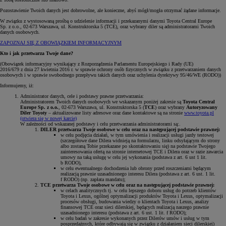
Pozostawienie Twoich danych jest dobrowolne, ale konieczne, abyś mógł/mogła otrzymać żądane informacje.
W związku z wystosowaną prośbą o udzielenie informacji i przekazanymi danymi Toyota Central Europe
Sp. z o.o., 02-673 Warszawa, ul. Konstruktorska 5 (TCE), oraz wybrany diler są administratorami Twoich
danych osobowych.
ZAPOZNAJ SIĘ Z OBOWIĄZKIEM INFORMACYJNYM
Kto i jak przetwarza Twoje dane?
(Obowiązek informacyjny wynikający z Rozporządzenia Parlamentu Europejskiego i Rady (UE)
2016/679 z dnia 27 kwietnia 2016 r. w sprawie ochrony osób fizycznych w związku z przetwarzaniem danych
osobowych i w sprawie swobodnego przepływu takich danych oraz uchylenia dyrektywy 95/46/WE (RODO))
Informujemy, iż:
Administrator danych, cele i podstawy prawne przetwarzania:
Administratorem Twoich danych osobowych we wskazanym poniżej zakresie są
Toyota Central
Europe Sp. z o.o.
, 02-673 Warszawa, ul. Konstruktorska 5 (
TCE
) oraz wybrany
Autoryzowany
Diler Toyoty
– aktualizowane listy adresowe oraz dane kontaktowe są na stronie
www.toyota.pl
(otwiera się w nowej karcie)
W zależności od wskazanej podstawy i celu przetwarzania administratorami są:.
DILER przetwarza Twoje osobowe w celu oraz na następującej podstawie prawnej:
w celu podjęcia działań, w tym umówienia i realizacji usługi jazdy testowej
(szczegółowe dane Dilera widnieją na formularzu, linku odsyłającym do strony
albo zostaną Tobie przekazane po skontaktowaniu się) na podstawie Twojego
zainteresowania ofertą na stronie internetowej TCE i Dilera oraz w razie zawarcia
umowy na taką usługę w celu jej wykonania (podstawa z art. 6 ust 1 lit.
b RODO),
w celu ewentualnego dochodzenia lub obrony przed roszczeniami będącym
realizacją prawnie uzasadnionego interesu Dilera (podstawa z art. 6 ust. 1 lit.
f RODO) (np. zapłata mandatu);
TCE przetwarza Twoje osobowe w celu oraz na następującej podstawie prawnej:
w celach analitycznych tj. w celu lepszego doboru usług do potrzeb klientów
Toyota i Lexus, ogólnej optymalizacji produktów Toyota i Lexus, optymalizacji
procesów obsługi, budowania wiedzy o klientach Toyota i Lexus, analizy
finansowej TCE oraz sieci dilerskiej, będących realizacją naszego prawnie
uzasadnionego interesu (podstawa z art. 6 ust. 1 lit. f RODO);
w celu badań w zakresie wykonanych przez Dilerów umów i usług w tym
posprzedażnych, które odbywają się w związku z działaniem sieci dilerskiej)