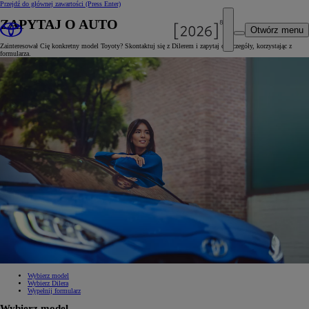
Przejdź do głównej zawartości
(Press Enter)
ZAPYTAJ O AUTO
Otwórz menu
Zainteresował Cię konkretny model Toyoty? Skontaktuj się z Dilerem i zapytaj o szczegóły, korzystając z
formularza.
Wybierz model
Wybierz Dilera
Wypełnij formularz
Wybierz model