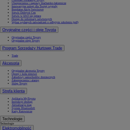
Ubezpieczenia i naprawy blacharsko-lakiernicze
Innowacyjne usługi dla Twojej wygody
Bezpłatne Akcje Serwisowe
Serwis Dobrych Cen
Serwis w ASO się opłaca
Dostęp do informacji serwisowych
Wykaz wydanych zaświadczeń o odbytym szkoleniu (pdf)
Oryginalne części i oleje Toyota
Oryginalne części Toyoty
Oryginalne oleje Toyoty
Program Sprzedaży Hurtowej Trade
Trade
Akcesoria
Oryginalne akcesoria Toyoty
Opony i koła zimowe
Zabudowy samochodów dostawczych
Zabezpieczenia i alarmy
Sklep Toyoty
Strefa klienta
Aplikacja MyToyota
Instrukcje obsługi
Aktualizacja map
System Bluetooth®
Karty Ratownicze
Technologie
Technologie
Elektromobilność