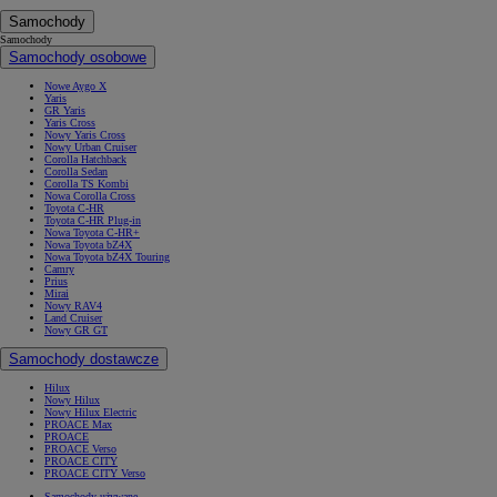
Samochody
Samochody
Samochody osobowe
Nowe Aygo X
Yaris
GR Yaris
Yaris Cross
Nowy Yaris Cross
Nowy Urban Cruiser
Corolla Hatchback
Corolla Sedan
Corolla TS Kombi
Nowa Corolla Cross
Toyota C-HR
Toyota C-HR Plug-in
Nowa Toyota C-HR+
Nowa Toyota bZ4X
Nowa Toyota bZ4X Touring
Camry
Prius
Mirai
Nowy RAV4
Land Cruiser
Nowy GR GT
Samochody dostawcze
Hilux
Nowy Hilux
Nowy Hilux Electric
PROACE Max
PROACE
PROACE Verso
PROACE CITY
PROACE CITY Verso
Samochody używane