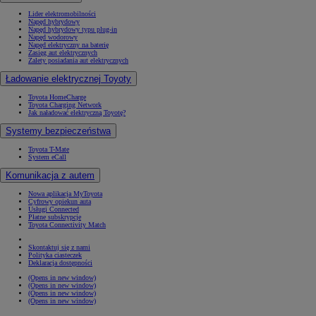
Lider elektromobilności
Napęd hybrydowy
Napęd hybrydowy typu plug-in
Napęd wodorowy
Napęd elektryczny na baterię
Zasięg aut elektrycznych
Zalety posiadania aut elektrycznych
Ładowanie elektrycznej Toyoty
Toyota HomeCharge
Toyota Charging Network
Jak naładować elektryczną Toyotę?
Systemy bezpieczeństwa
Toyota T-Mate
System eCall
Komunikacja z autem
Nowa aplikacja MyToyota
Cyfrowy opiekun auta
Usługi Connected
Płatne subskrypcje
Toyota Connectivity Match
Skontaktuj się z nami
Polityka ciasteczek
Deklaracja dostępności
(Opens in new window)
(Opens in new window)
(Opens in new window)
(Opens in new window)