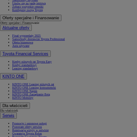
Umów się na jazdę testową
Zobacz wszystkie cenniki
Konfiguruj swoją Toyotę
Oferty specjalne i Finansowanie
Oferty specjalne i Finansowanie
Aktualne oferty
Finał wyprzedaży 2025
Samochody dostawcze Toyota Professional
Oferta biznesowa
Auta używane
Toyota Financial Services
Kredyt niższych rat Toyota Easy
Kredyt standardowy
Leasing standardowy
KINTO ONE
KINTO ONE Leasing niższych rat
KINTO ONE Leasing konsumencki
KINTO ONE Najem
KINTO ONE Zarządzanie flotą
KINTO Mobility
Dla właścicieli
Dla właścicieli
Serwis
Promocje i sezonowe usługi
Pozostałe oferty serwisu
Rezerwacja wizyty w serwisie
Gwarancja Toyota Relax
Pozostałe Gwarancje Toyoty