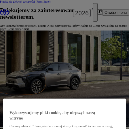
Przejdź do głównej zawartości
(Press Enter)
Dziękujemy za zainteresowanie się naszym
Otwórz menu
newsletterem.
Aby ukończyć proces rejestracji, kliknij w link weryfikacyjny, który właśnie do Ciebie wysłaliśmy na podany
przez Ciebie adres e-mail.
Wykorzystujemy pliki cookie, aby ulepszyć naszą
witrynę
Chcemy ułatwić Ci korzystanie z naszej strony i usprawnić świadczenie usług,