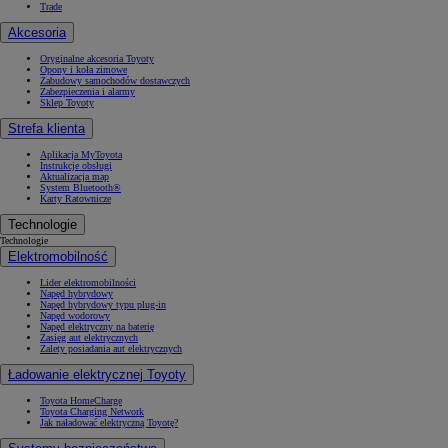
Trade
Akcesoria
Oryginalne akcesoria Toyoty
Opony i koła zimowe
Zabudowy samochodów dostawczych
Zabezpieczenia i alarmy
Sklep Toyoty
Strefa klienta
Aplikacja MyToyota
Instrukcje obsługi
Aktualizacja map
System Bluetooth®
Karty Ratownicze
Technologie
Technologie
Elektromobilność
Lider elektromobilności
Napęd hybrydowy
Napęd hybrydowy typu plug-in
Napęd wodorowy
Napęd elektryczny na baterię
Zasięg aut elektrycznych
Zalety posiadania aut elektrycznych
Ładowanie elektrycznej Toyoty
Toyota HomeCharge
Toyota Charging Network
Jak naładować elektryczną Toyotę?