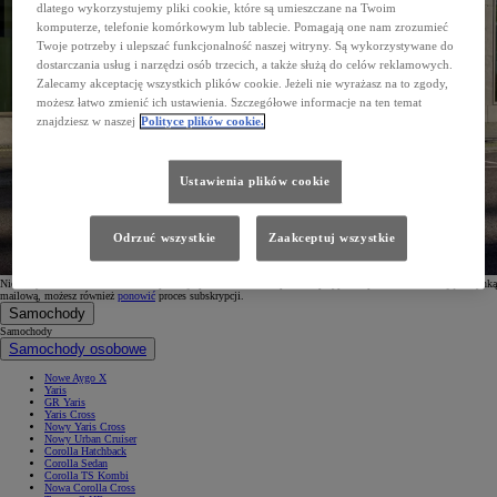
dlatego wykorzystujemy pliki cookie, które są umieszczane na Twoim
komputerze, telefonie komórkowym lub tablecie. Pomagają one nam zrozumieć
Twoje potrzeby i ulepszać funkcjonalność naszej witryny. Są wykorzystywane do
dostarczania usług i narzędzi osób trzecich, a także służą do celów reklamowych.
Zalecamy akceptację wszystkich plików cookie. Jeżeli nie wyrażasz na to zgody,
możesz łatwo zmienić ich ustawienia. Szczegółowe informacje na ten temat
znajdziesz w naszej
Polityce plików cookie.
Ustawienia plików cookie
Odrzuć wszystkie
Zaakceptuj wszystkie
Nie otrzymałeś wiadomości? Nie zapomnij sprawdzić folderu spam. W przypadku problemów z Twoją skrzynką
mailową, możesz również
ponowić
proces subskrypcji.
Samochody
Samochody
Samochody osobowe
Nowe Aygo X
Yaris
GR Yaris
Yaris Cross
Nowy Yaris Cross
Nowy Urban Cruiser
Corolla Hatchback
Corolla Sedan
Corolla TS Kombi
Nowa Corolla Cross