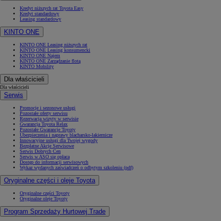
Kredyt niższych rat Toyota Easy
Kredyt standardowy
Leasing standardowy
KINTO ONE
KINTO ONE Leasing niższych rat
KINTO ONE Leasing konsumencki
KINTO ONE Najem
KINTO ONE Zarządzanie flotą
KINTO Mobility
Dla właścicieli
Dla właścicieli
Serwis
Promocje i sezonowe usługi
Pozostałe oferty serwisu
Rezerwacja wizyty w serwisie
Gwarancja Toyota Relax
Pozostałe Gwarancje Toyoty
Ubezpieczenia i naprawy blacharsko-lakiernicze
Innowacyjne usługi dla Twojej wygody
Bezpłatne Akcje Serwisowe
Serwis Dobrych Cen
Serwis w ASO się opłaca
Dostęp do informacji serwisowych
Wykaz wydanych zaświadczeń o odbytym szkoleniu (pdf)
Oryginalne części i oleje Toyota
Oryginalne części Toyoty
Oryginalne oleje Toyoty
Program Sprzedaży Hurtowej Trade