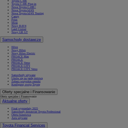
Toyota C-HR
Toyota C-HR Plug-in
Nowa Toyota C-HR+
Nowa Toyota bZ4X
Nowa Toyota bZ4X Touring
Camry
Prius
Mirai
Nowy RAV4
Land Cruiser
Nowy GR GT
Samochody dostawcze
Hilux
Nowy Hilux
Nowy Hilux Electric
PROACE Max
PROACE
PROACE Verso
PROACE CITY
PROACE CITY Verso
Samochody używane
Umów się na jazdę testową
Zobacz wszystkie cenniki
Konfiguruj swoją Toyotę
Oferty specjalne i Finansowanie
Oferty specjalne i Finansowanie
Aktualne oferty
Finał wyprzedaży 2025
Samochody dostawcze Toyota Professional
Oferta biznesowa
Auta używane
Toyota Financial Services